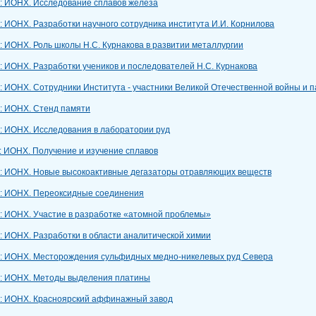
»: ИОНХ. Исследование сплавов железа
: ИОНХ. Разработки научного сотрудника института И.И. Корнилова
: ИОНХ. Роль школы Н.С. Курнакова в развитии металлургии
: ИОНХ. Разработки учеников и последователей Н.С. Курнакова
: ИОНХ. Сотрудники Института - участники Великой Отечественной войны и п
»: ИОНХ. Стенд памяти
»: ИОНХ. Исследования в лаборатории руд
: ИОНХ. Получение и изучение сплавов
»: ИОНХ. Новые высокоактивные дегазаторы отравляющих веществ
»: ИОНХ. Переоксидные соединения
»: ИОНХ. Участие в разработке «атомной проблемы»
: ИОНХ. Разработки в области аналитической химии
»: ИОНХ. Месторождения сульфидных медно-никелевых руд Севера
»: ИОНХ. Методы выделения платины
»: ИОНХ. Красноярский аффинажный завод