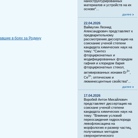
наноструктурированных
материалов и устройств на их
основе"...
далее
22.04.2026
Ваймугин Леонид
Александрович представляет к
предварительному
авшие в боях за Родину
рассмотрению диссертацию на
соискание ученой степени
кандидата химических наук на
тему: "Синтез
фторцирконатных и
модифицированных фторидом
гафния и хлоридом бария
фторцирконатных стекол,
3+
активированных ионами Er
,
3+
Ce
; оптические и
люминесцентные свойства"...
далее
17.04.2026
Воробей Антон Михайлович
представляет диссертацию на
соискане ученой степени
кандидата химических наук на
тему: "Влияние условий
переосаждения гидрохлорида
левофлоксацина на
морфологию и размер частиц,
получаемых методом
сверхкритического