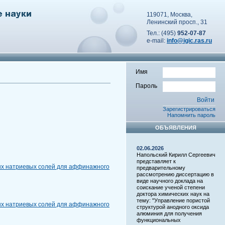
119071, Москва,
Ленинский просп., 31
Тел.: (495)
952-07-87
e-mail:
info@igic.ras.ru
Имя
Пароль
Зарегистрироваться
Напомнить пароль
ОБЪЯВЛЕНИЯ
02.06.2026
Напольский Кирилл Сергеевич
представляет к
ых натриевых солей для аффинажного
предварительному
рассмотрению диссертацию в
виде научного доклада на
соискание ученой степени
доктора химических наук на
тему: "Управление пористой
ых натриевых солей для аффинажного
структурой анодного оксида
алюминия для получения
функциональных