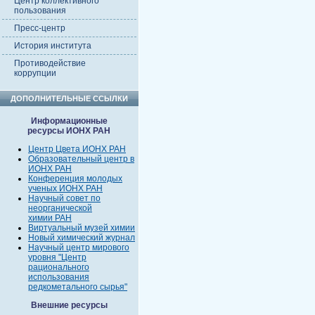
Центр коллективного
пользования
Пресс-центр
История института
Противодействие
коррупции
ДОПОЛНИТЕЛЬНЫЕ ССЫЛКИ
Информационные
ресурсы ИОНХ РАН
Центр Цвета ИОНХ РАН
Образовательный центр в
ИОНХ РАН
Конференция молодых
ученых ИОНХ РАН
Научный совет по
неорганической
химии РАН
Виртуальный музей химии
Новый химический журнал
Научный центр мирового
уровня "Центр
рационального
использования
редкометального сырья"
Внешние ресурсы