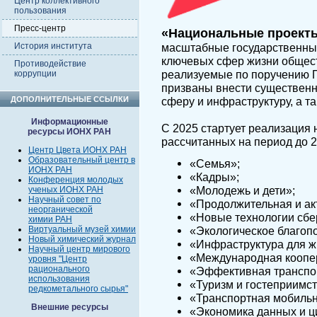
Центр коллективного
пользования
Пресс-центр
«Национальные проект
История института
масштабные государственны
ключевых сфер жизни общест
Противодействие
реализуемые по поручению 
коррупции
призваны внести существенн
ДОПОЛНИТЕЛЬНЫЕ ССЫЛКИ
сферу и инфраструктуру, а т
Информационные
С 2025 стартует реализация
ресурсы ИОНХ РАН
рассчитанных на период до 2
Центр Цвета ИОНХ РАН
Образовательный центр в
«Семья»;
ИОНХ РАН
«Кадры»;
Конференция молодых
«Молодежь и дети»;
ученых ИОНХ РАН
Научный совет по
«Продолжительная и ак
неорганической
«Новые технологии сбе
химии РАН
Виртуальный музей химии
«Экологическое благоп
Новый химический журнал
«Инфраструктура для ж
Научный центр мирового
«Международная коопер
уровня "Центр
рационального
«Эффективная транспор
использования
«Туризм и гостеприимст
редкометального сырья"
«Транспортная мобильн
Внешние ресурсы
«Экономика данных и ц