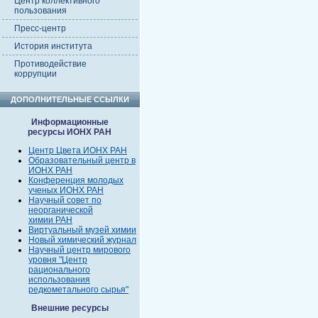
Центр коллективного
пользования
Пресс-центр
История института
Противодействие
коррупции
ДОПОЛНИТЕЛЬНЫЕ ССЫЛКИ
Информационные
ресурсы ИОНХ РАН
Центр Цвета ИОНХ РАН
Образовательный центр в
ИОНХ РАН
Конференция молодых
ученых ИОНХ РАН
Научный совет по
неорганической
химии РАН
Виртуальный музей химии
Новый химический журнал
Научный центр мирового
уровня "Центр
рационального
использования
редкометального сырья"
Внешние ресурсы