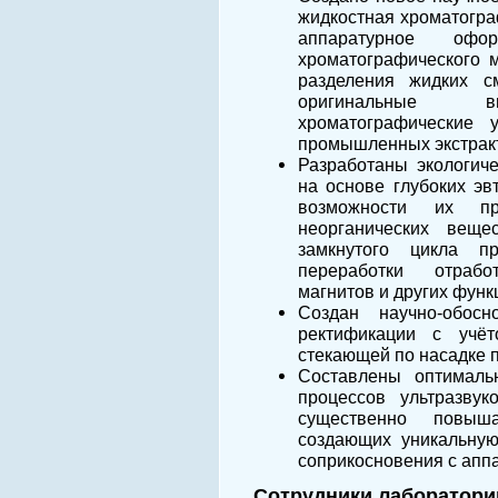
жидкостная хроматогра
аппаратурное офор
хроматографического 
разделения жидких с
оригинальные выс
хроматографические
промышленных экстрак
Разработаны экологич
на основе глубоких эв
возможности их пр
неорганических веще
замкнутого цикла п
переработки отрабо
магнитов и других фун
Создан научно-обосн
ректификации с учё
стекающей по насадке п
Составлены оптималь
процессов ультразвук
существенно повыш
создающих уникальную
соприкосновения с апп
Сотрудники лаборатори