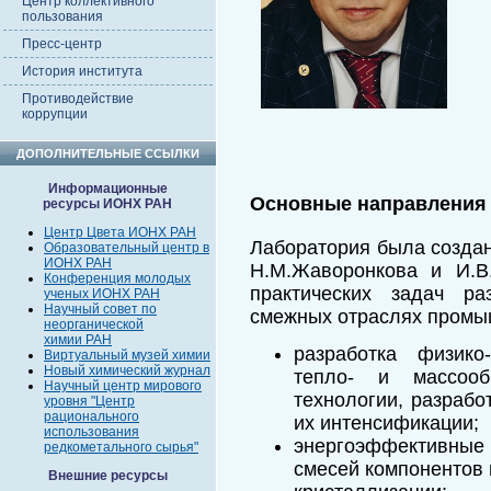
Центр коллективного
пользования
Пресс-центр
История института
Противодействие
коррупции
ДОПОЛНИТЕЛЬНЫЕ ССЫЛКИ
Информационные
Основные направления
ресурсы ИОНХ РАН
Центр Цвета ИОНХ РАН
Лаборатория была создан
Образовательный центр в
ИОНХ РАН
Н.М.Жаворонкова и И.В
Конференция молодых
практических задач р
ученых ИОНХ РАН
Научный совет по
смежных отраслях промы
неорганической
химии РАН
разработка физико
Виртуальный музей химии
Новый химический журнал
тепло- и массооб
Научный центр мирового
технологии, разрабо
уровня "Центр
рационального
их интенсификации;
использования
энергоэффективны
редкометального сырья"
смесей компонентов 
Внешние ресурсы