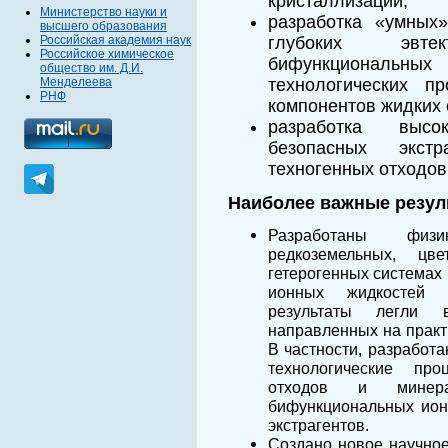
кристаллизации;
Министерство науки и
разработка «умных
высшего образования
Российская академия наук
глубоких эвте
Российское химическое
бифункциональных
общество им. Д.И.
Менделеева
технологических п
РНФ
компонентов жидких 
разработка высо
безопасных экстр
техногенных отходов
Наиболее
важные резу
Разработаны физи
редкоземельных, ц
гетерогенных системах
ионных жидкостей (
результаты легли 
направленных на практ
В частности, разработ
технологические пр
отходов и минера
бифункциональных ион
экстрагентов.
Создано новое научно