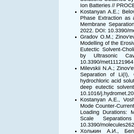
Ion Batteries // PRO
Kostanyan A.E.; Belov
Phase Extraction as a
Membrane Separatio
2022. DOI: 10.3390/
Gradov O.M.; Zinov'ev
Modelling of the Erosi
Eutectic Solvent-Choli
by Ultrasonic Ca
10.3390/met11121964
Milevskii N.A.; Zinov'
Separation of Li(I), 
hydrochloric acid sol
deep eutectic solv
10.1016/j.hydromet.2
Kostanyan A.E., Vosh
Mode Counter-Current
Loading Durations: M
Scale Separatio
10.3390/molecules26
Холькин А.И., Бе