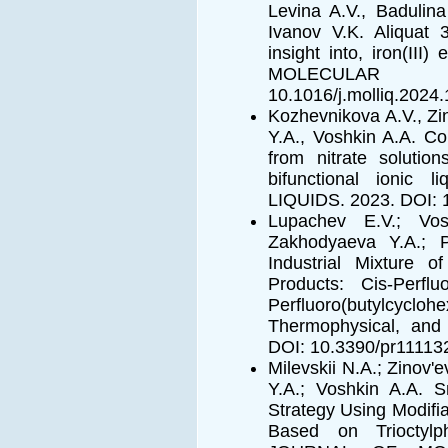
Levina A.V., Badulina
Ivanov V.K. Aliquat 
insight into, iron(II
MOLECULAR 
10.1016/j.molliq.2024
Kozhevnikova A.V., Zin
Y.A., Voshkin A.A. Co
from nitrate solution
bifunctional ioni
LIQUIDS. 2023. DOI: 1
Lupachev E.V.; Vos
Zakhodyaeva Y.A.; P
Industrial Mixture o
Products: Cis-Perflu
Perfluoro(butylc
Thermophysical, an
DOI: 10.3390/pr11113
Milevskii N.A.; Zinov'
Y.A.; Voshkin A.A. S
Strategy Using Modifi
Based on Trioctyl