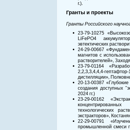
г.).
Гранты и проекты
Гранты Российского научно
23-79-10275 «Высокоэ
LiFePO4 аккумулят
эвтектических растворит
24-29-00667 «Фундаме
магнитов с использова
растворителей», Заходяе
23-79-01164 «Разраб
2,2,3,3,4,4,4-гептаф
дистилляции», Полковнич
20-13-00387 «Глубокие
создания доступных "з
2024 гг.)
23-29-00162 «Экстра
концентрированны
технологических раст
экстракторов», Костанян
22-29-00791 «Изуче
промышленной смеси п