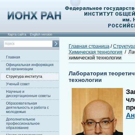
Карта сайта
English version
Главная страница
/
Структура
Химическая технология
/ Ла
химической технологии
Главная
Официальная информация
об организации
Лаборатория теоретич
Структура института
технологии
Ученый совет
За
Научные и
диссертационные советы
ч
Образовательная
п
деятельность и работа с
молодежью
Ан
Дополнительное
профессиональное
образование