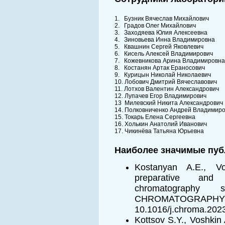
1. Бузник Вячеслав Михайлович
2. Градов Олег Михайлович
3. Заходяева Юлия Алексеевна
4. Зиновьева Инна Владимировна
5. Квашнин Сергей Яковлевич
6. Кисель Алексей Владимирович
7. Кожевникова Арина Владимировна
8. Костанян Артак Ераносович
9. Курицын Николай Николаевич
10. Лобович Дмитрий Вячеславович
11. Лотхов Валентин Александрович
12. Лупачев Егор Владимирович
13 Милевский Никита Александрович
14. Полковниченко Андрей Владимир
15. Токарь Елена Сергеевна
16. Холькин Анатолий Иванович
17. Чикинёва Татьяна Юрьевна
Наиболее значимые пуб
Kostanyan A.E., Vo
preparative and i
chromatography
CHROMATOGR
10.1016/j.chroma.202
Kottsov S.Y., Voshkin 