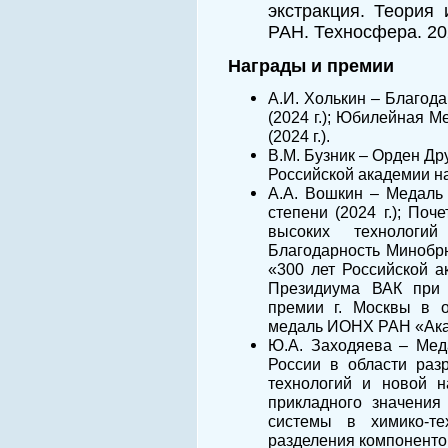
экстракция. Теория
РАН. Техносфера. 20
Награды и премии
А.И. Холькин – Благод
(2024 г.); Юбилейная М
(2024 г.).
В.М. Бузник – Орден Др
Российской академии нау
А.А. Вошкин – Медаль 
степени (2024 г.); По
высоких технологий
Благодарность Минобрн
«300 лет Российской ак
Президиума ВАК при М
премии г. Москвы в о
медаль ИОНХ РАН «Акаде
Ю.А. Заходяева – Мед
России в области разр
технологий и новой н
прикладного значения
системы в химико-те
разделения компонентов