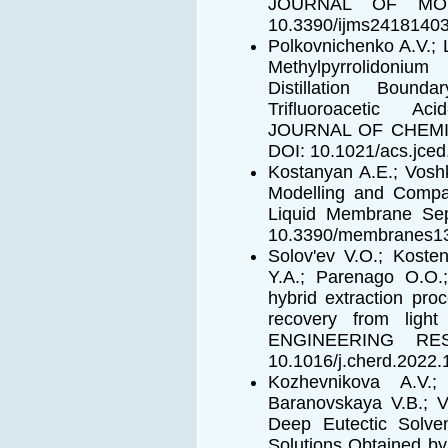
JOURNAL OF MOL
10.3390/ijms2418140
Polkovnichenko A.V.; 
Methylpyrrolidonium 
Distillation Bound
Trifluoroacetic Ac
JOURNAL OF CHEMI
DOI: 10.1021/acs.jce
Kostanyan A.E.; Voshk
Modelling and Compar
Liquid Membrane Se
10.3390/membranes1
Solov'ev V.O.; Koste
Y.A.; Parenago O.O.
hybrid extraction pro
recovery from ligh
ENGINEERING RE
10.1016/j.cherd.2022.
Kozhevnikova A.V.;
Baranovskaya V.B.; V
Deep Eutectic Solven
Solutions Obtained by