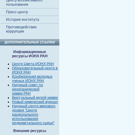
Центр коллективного
пользования
Пресс-центр
История института
Противодействие
коррупции
ДОПОЛНИТЕЛЬНЫЕ ССЫЛКИ
Информационные
ресурсы ИОНХ РАН
Центр Цвета ИОНХ РАН
Образовательный центр в
ИОНХ РАН
Конференция молодых
ученых ИОНХ РАН
Научный совет по
неорганической
химии РАН
Виртуальный музей химии
Новый химический журнал
Научный центр мирового
уровня "Центр
рационального
использования
редкометального сырья"
Внешние ресурсы