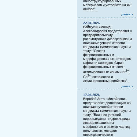
наноструктурированных
материалов и устройств на их
основе"...
далее
22.04.2026
Ваймугин Леонид
Александрович представляет к
предварительному
рассмотрению диссертацию на
соискание ученой степени
кандидата химических наук на
тему: "Синтез
фторцирконатных и
модифицированных фторидом
гафния и хлоридом бария
фторцирконатных стекол,
3+
активированных ионами Er
,
3+
Ce
; оптические и
люминесцентные свойства"...
далее
17.04.2026
Воробей Антон Михайлович
представляет диссертацию на
соискане ученой степени
кандидата химических наук на
тему: "Влияние условий
переосаждения гидрохлорида
левофлоксацина на
морфологию и размер частиц,
получаемых методом
сверхкритического