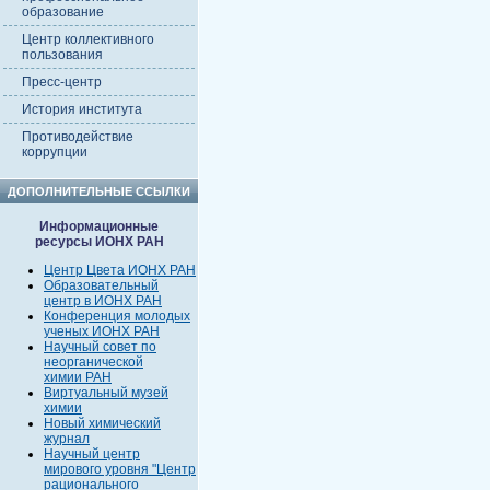
образование
Центр коллективного
пользования
Пресс-центр
История института
Противодействие
коррупции
ДОПОЛНИТЕЛЬНЫЕ ССЫЛКИ
Информационные
ресурсы ИОНХ РАН
Центр Цвета ИОНХ РАН
Образовательный
центр в ИОНХ РАН
Конференция молодых
ученых ИОНХ РАН
Научный совет по
неорганической
химии РАН
Виртуальный музей
химии
Новый химический
журнал
Научный центр
мирового уровня "Центр
рационального