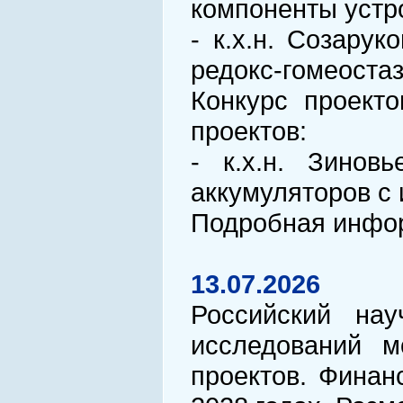
компоненты устр
- к.х.н. Созару
редокс-гомеоста
Конкурс проект
проектов:
- к.х.н. Зинов
аккумуляторов с
Подробная инфор
13.07.2026
Российский на
исследований 
проектов. Финан