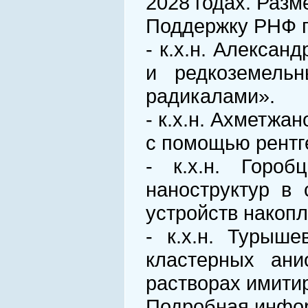
2028 годах. Разм
Поддержку РНФ п
- к.х.н. Алекса
и редкоземель
радикалами».
- к.х.н. Ахметж
с помощью рентг
- к.х.н. Гороб
наноструктур в
устройств накопл
- к.х.н. Турыш
кластерных ани
растворах имити
Подробная инфор