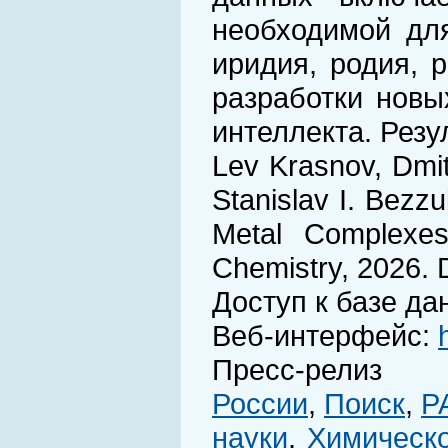
необходимой для
иридия, родия, 
разработки новы
интеллекта. Резу
Lev Krasnov, Dmitr
Stanislav I. Bezzu
Metal Complexes
Chemistry, 2026.
Доступ к базе да
Веб-интерфейс:
Пресс-ре
России
,
Поиск
,
Р
науки
,
Химическ