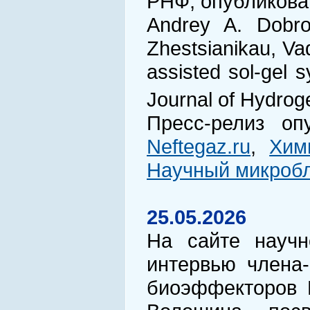
РНФ, опубликован
Andrey A. Dobro
Zhestsianikau, Va
assisted sol-gel 
Journal of Hydrog
Пресс-релиз о
Neftegaz.ru
,
Хим
Научный микробл
25.05.2026
На сайте научн
интервью члена
биоэффекторов И