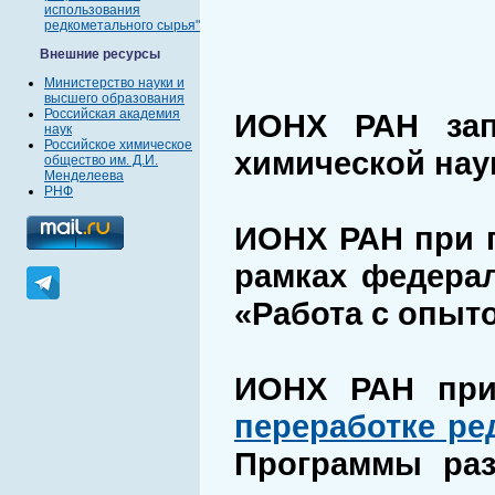
использования
редкометального сырья"
Внешние ресурсы
Министерство науки и
высшего образования
Российская академия
ИОНХ РАН за
наук
Российское химическое
химической наук
общество им. Д.И.
Менделеева
РНФ
ИОНХ РАН при 
рамках федерал
«Работа с опыто
ИОНХ РАН при
переработке ре
Программы раз