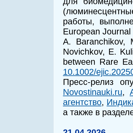
для биомедицинс
(люминесцентны
работы, выполн
European Journal 
A. Baranchikov, 
Novichkov, E. Kul
between Rare Ear
10.1002/ejic.202
Пресс-релиз оп
Novostinauki.ru
,
агентство
,
Индик
а также в раздел
21.04.2026