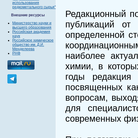
использования
редкометального сырья"
Редакционный по
Внешние ресурсы
публикаций от 
Министерство науки и
высшего образования
Российская академия
определенной ст
наук
Российское химическое
координационны
общество им. Д.И.
Менделеева
наиболее актуа
РНФ
химии, в котор
годы редакция 
посвященных ка
вопросам, выход
для специалист
современных физ