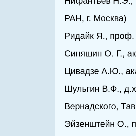
Нифантьев Н.Э., 
РАН, г. Москва)
Ридайк Я., проф.
Синяшин О. Г., а
Цивадзе А.Ю., ак
Шульгин В.Ф., д.
Вернадского, Та
Эйзенштейн О., п