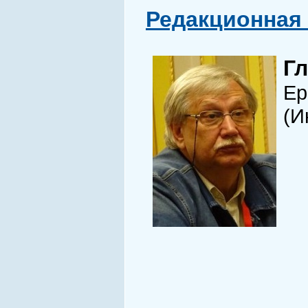
Редакционная 
Г
Ер
(И