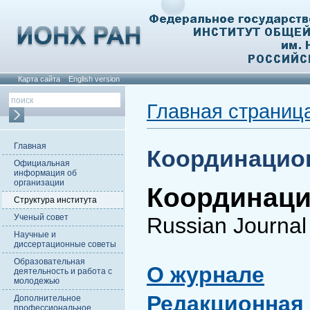
Карта сайта
English version
Главная страниц
Главная
Координацио
Официальная
информация об
организации
Координац
Структура института
Ученый совет
Russian Journal
Научные и
диссертационные советы
Образовательная
О журнале
деятельность и работа с
молодежью
Редакционная 
Дополнительное
профессиональное