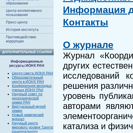
образование
Информация д
Центр коллективного
пользования
Контакты
Пресс-центр
История института
Противодействие
коррупции
О журнале
ДОПОЛНИТЕЛЬНЫЕ ССЫЛКИ
Журнал «Коорди
Информационные
других естествен
ресурсы ИОНХ РАН
исследований к
Центр Цвета ИОНХ РАН
Образовательный
центр в ИОНХ РАН
решения различн
Конференция молодых
ученых ИОНХ РАН
уровень публика
Научный совет по
неорганической
химии РАН
авторами являю
Виртуальный музей
химии
элементооргани
Новый химический
журнал
Научный центр
катализа и физи
мирового уровня "Центр
рационального