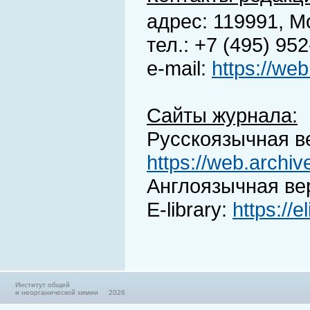
адрес: 119991, М
тел.: +7 (495) 95
е-mail:
https://we
Сайты журнала:
Русскоязычная в
https://web.archi
Англоязычная ве
E-library:
https://
Институт общей
и неорганической химии 2026