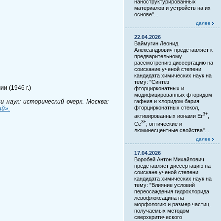
наноструктурированных
материалов и устройств на их
основе"...
далее
22.04.2026
Ваймугин Леонид
Александрович представляет к
предварительному
рассмотрению диссертацию на
соискание ученой степени
кандидата химических наук на
тему: "Синтез
и (1946 г.)
фторцирконатных и
модифицированных фторидом
 наук: исторический очерк. Москва:
гафния и хлоридом бария
фторцирконатных стекол,
ий».
3+
активированных ионами Er
,
3+
Ce
; оптические и
люминесцентные свойства"...
далее
17.04.2026
Воробей Антон Михайлович
представляет диссертацию на
соискане ученой степени
кандидата химических наук на
тему: "Влияние условий
переосаждения гидрохлорида
левофлоксацина на
морфологию и размер частиц,
получаемых методом
сверхкритического