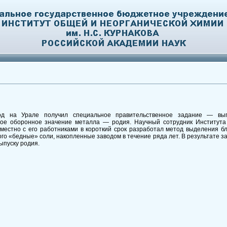
д на Урале получил специальное правительственное задание — выпу
ое оборонное значение металла — родия. Научный сотрудник Института 
вместно с его работниками в короткий срок разработал метод выделения б
ого «бедные» соли, накопленные заводом в течение ряда лет. В результате за
ыпуску родия.