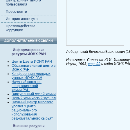
Центр коллективного
пользования
Пресс-центр
История института
Противодействие
коррупции
ДОПОЛНИТЕЛЬНЫЕ ССЫЛКИ
Информационные
Лебединский Вячеслав Васильевич (188
ресурсы ИОНХ РАН
Источники: Соловьев Ю.И. Институт
Центр Цвета ИОНХ РАН
Наука, 1993,
стр. 99
и сайт ИОНХ РА
Образовательный центр в
ИОНХ РАН
Конференция молодых
ученых ИОНХ РАН
Научный совет по
неорганической
химии РАН
Виртуальный музей химии
Новый химический журнал
Научный центр мирового
уровня "Центр
рационального
использования
редкометального сырья"
Внешние ресурсы