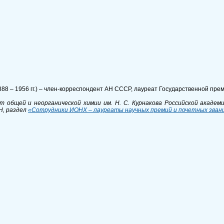
8 – 1956 гг.) – член-корреспондент АН СССР, лауреат Государственной преми
 общей и неорганической химии им. Н. С. Курнакова Российской академии
Н, раздел
«Сотрудники ИОНХ – лауреаты научных премий и почетных зван