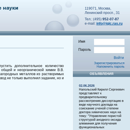
119071, Москва,
Ленинский просп., 31
Тел.: (495)
952-07-87
e-mail:
info@igic.ras.ru
Имя
Пароль
Зарегистрироваться
стить дополнительное количество
Напомнить пароль
общей и неорганической химии В.В.
лагородных металлов из растворимых
ОБЪЯВЛЕНИЯ
вод не только выполнил задание, но и
02.06.2026
Напольский Кирилл Сергеевич
представляет к
предварительному
рассмотрению диссертацию в
виде научного доклада на
соискание ученой степени
доктора химических наук на
тему: "Управление пористой
структурой анодного оксида
алюминия для получения
функциональных