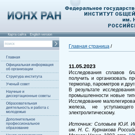
Карта сайта
English version
Главная страница
/
Главная
Официальная информация
11.05.2023
об организации
Исследования сплавов бл
Структура института
получить и организовать п
термопар, парометров и друг
Ученый совет
В результате исследовани
Научные и
промышленности новые типо
диссертационные советы
Исследование малолегирова
Образовательная
железа, не уступающег
деятельность и работа с
молодежью
электролитическому.
Дополнительное
Источник: Соловьев Ю.И. 
профессиональное
образование
им. Н. С. Курнакова Россий