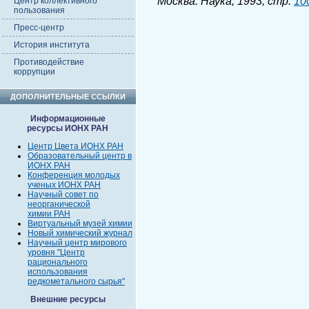
Москва: Наука, 1993, стр.
10
Центр коллективного
пользования
Пресс-центр
История института
Противодействие
коррупции
ДОПОЛНИТЕЛЬНЫЕ ССЫЛКИ
Информационные
ресурсы ИОНХ РАН
Центр Цвета ИОНХ РАН
Образовательный центр в
ИОНХ РАН
Конференция молодых
ученых ИОНХ РАН
Научный совет по
неорганической
химии РАН
Виртуальный музей химии
Новый химический журнал
Научный центр мирового
уровня "Центр
рационального
использования
редкометального сырья"
Внешние ресурсы