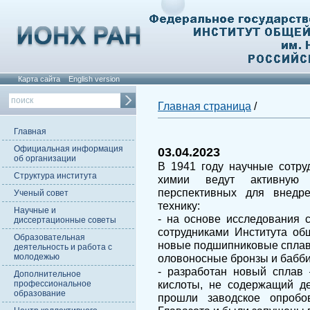
Карта сайта
English version
Главная страница
/
Главная
Официальная информация
03.04.2023
об организации
В 1941 году научные сотру
Структура института
химии ведут активную 
перспективных для внед
Ученый совет
технику:
Научные и
- на основе исследования 
диссертационные советы
сотрудниками Института об
Образовательная
новые подшипниковые сплавы
деятельность и работа с
молодежью
оловоносные бронзы и бабби
- разработан новый сплав 
Дополнительное
кислоты, не содержащий де
профессиональное
образование
прошли заводское опробо