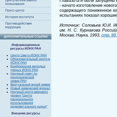
Главазота и были запущены 
Центр коллективного
пользования
- начато изготовление новог
содержащего пониженное ко
Пресс-центр
испытаниях показал хорошие
История института
Противодействие
Источник: Соловьев Ю.И. 
коррупции
им. Н. С. Курнакова Россий
Москва: Наука, 1993,
стр. 99
.
ДОПОЛНИТЕЛЬНЫЕ ССЫЛКИ
Информационные
ресурсы ИОНХ РАН
Центр Цвета ИОНХ РАН
Образовательный центр в
ИОНХ РАН
Конференция молодых
ученых ИОНХ РАН
Научный совет по
неорганической
химии РАН
Виртуальный музей химии
Новый химический журнал
Научный центр мирового
уровня "Центр
рационального
использования
редкометального сырья"
Внешние ресурсы