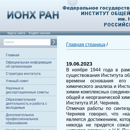
Карта сайта
English version
Главная страница
/
Главная
Официальная информация
19.06.2023
об организации
В ноябре 1944 года в рам
Структура института
существования Института об
времени основания его п
Ученый совет
химического анализа и Инст
Научные и
химии комплексных соединен
диссертационные советы
общей и неорганической хим
Образовательная
Института И.И. Черняев.
деятельность и работа с
молодежью
Отмечая работы по синтезу
Черняев говорил, что «к
Дополнительное
является достижением, котор
профессиональное
образование
никогда не придется сожа