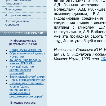
нитритов платины, а Н.К. Пш
Центр коллективного
пользования
А.Д. Гельман исследован
молекулами; А.М. Рубиншт
Пресс-центр
аминопиридинами, В.И.
История института
гидразиновые соединения
Противодействие
соединения иридия с димет
коррупции
платины с гликолем, Д.
гипосульфитом, А.В. Бабаева
ДОПОЛНИТЕЛЬНЫЕ ССЫЛКИ
уже эта громадная работа 
труд Института общей и нео
Информационные
ресурсы ИОНХ РАН
Источники: Соловьев Ю.И. 
Центр Цвета ИОНХ РАН
Образовательный центр в
им. Н. С. Курнакова Россий
ИОНХ РАН
Москва: Наука, 1993, стр.
10
Конференция молодых
ученых ИОНХ РАН
Научный совет по
неорганической
химии РАН
Виртуальный музей химии
Новый химический журнал
Научный центр мирового
уровня "Центр
рационального
использования
редкометального сырья"
Внешние ресурсы