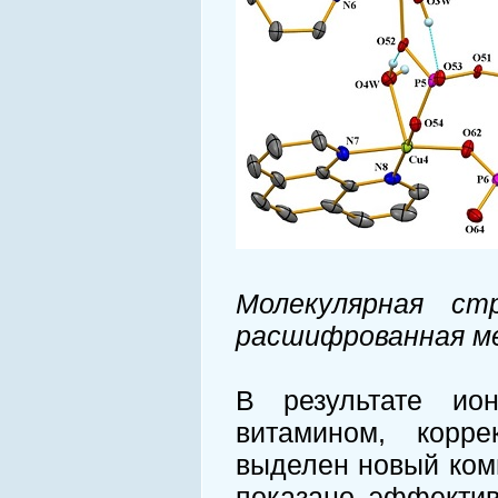
Молекулярная ст
расшифрованная м
В результате ио
витамином, корр
выделен новый ком
показано эффектив