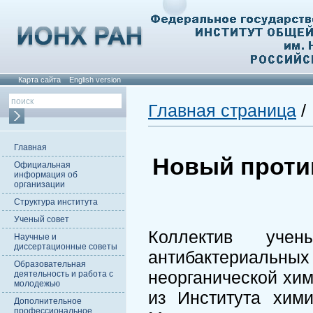
Карта сайта
English version
Главная страница
/
Главная
Новый проти
Официальная
информация об
организации
Структура института
Ученый совет
Коллектив уче
Научные и
диссертационные советы
антибактериальных
Образовательная
неорганической хим
деятельность и работа с
молодежью
из Института хим
Дополнительное
профессиональное