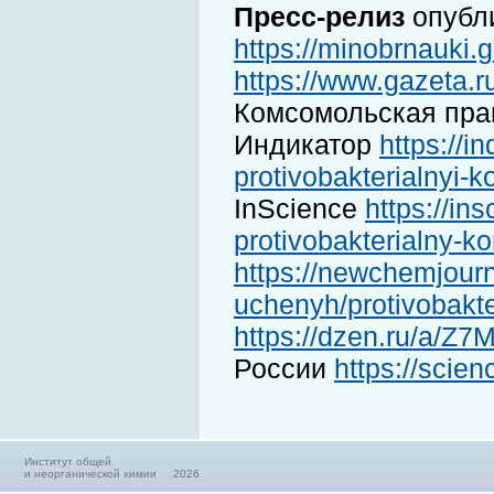
Пресс-релиз
опубли
https://minobrnauki.
https://www.gazeta.
Комсомольская пр
Индикатор
https://i
protivobakterialnyi
InScience
https://in
protivobakterialny-k
https://newchemjourna
uchenyh/protivobakt
https://dzen.ru/a/Z
России
https://scie
Институт общей
и неорганической химии 2026