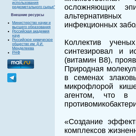
использования
осложняющих эпи
редкометального сырья"
альтернативных
Внешние ресурсы
инфекционных забо
Министерство науки и
высшего образования
Российская академия
наук
Российское химическое
Коллектив учены
общество им. Д.И.
Менделеева
синтезировал и и
РНФ
(витамин В8), проя
Природная молекул
в семенах злаков
микрофлорой кише
агентом, что в 
противомикобактер
«Создание эффект
комплексов жизнен