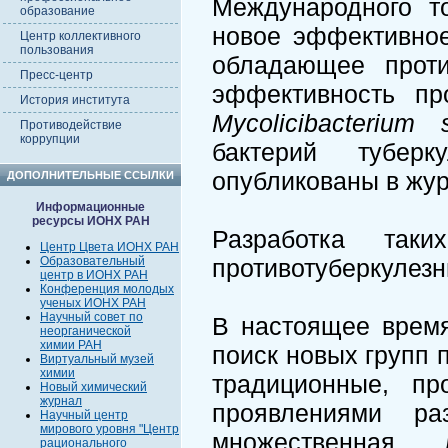
Международного т
образование
новое эффективное
Центр коллективного
пользования
обладающее проти
Пресс-центр
эффективность пр
История института
Mycolicibacterium
Противодействие
коррупции
бактерий туберк
опубликованы в жур
ДОПОЛНИТЕЛЬНЫЕ ССЫЛКИ
Информационные
ресурсы ИОНХ РАН
Разработка так
Центр Цвета ИОНХ РАН
Образовательный
противотуберкулезн
центр в ИОНХ РАН
Конференция молодых
ученых ИОНХ РАН
Научный совет по
В настоящее время
неорганической
химии РАН
поиск новых групп
Виртуальный музей
химии
традиционные, пр
Новый химический
журнал
проявлениями ра
Научный центр
мирового уровня "Центр
множественная 
рационального