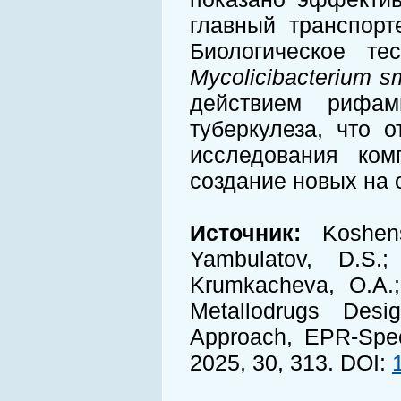
главный транспорт
Биологическое те
Mycolicibacterium
s
действием рифам
туберкулеза, что 
исследования ком
создание новых на 
Источник:
Koshensk
Yambulatov, D.S.
Krumkacheva, O.A.;
Metallodrugs Desi
Approach, EPR-Spect
2025, 30, 313. DOI: