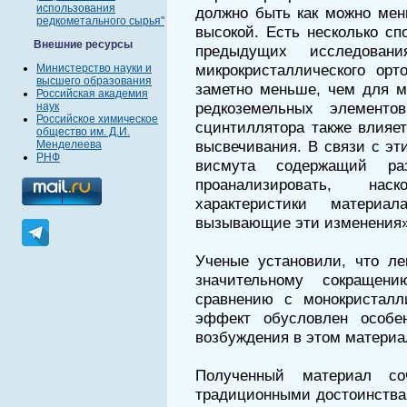
использования
должно быть как можно мен
редкометального сырья"
высокой. Есть несколько сп
Внешние ресурсы
предыдущих исследова
микрокристаллического орт
Министерство науки и
высшего образования
заметно меньше, чем для м
Российская академия
редкоземельных элементо
наук
Российское химическое
сцинтиллятора также влияе
общество им. Д.И.
высвечивания. В связи с э
Менделеева
РНФ
висмута содержащий ра
проанализировать, нас
характеристики матери
вызывающие эти изменения»
Ученые установили, что ле
значительному сокраще
сравнению с монокристалл
эффект обусловлен особен
возбуждения в этом материа
Полученный материал со
традиционными достоинства