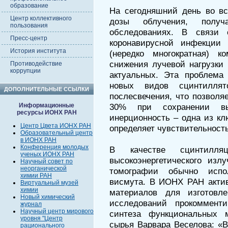
образование
На сегодняшний день во вс
Центр коллективного
дозы облучения, получ
пользования
обследованиях. В связи
Пресс-центр
коронавирусной инфекции
История института
(нередко многократная) к
снижения лучевой нагрузки
Противодействие
коррупции
актуальных. Эта проблема
новых видов сцинтиллят
ДОПОЛНИТЕЛЬНЫЕ ССЫЛКИ
послесвечения, что позволя
30% при сохранении вы
Информационные
ресурсы ИОНХ РАН
инерционность – одна из кл
Центр Цвета ИОНХ РАН
определяет чувствительность
Образовательный центр
в ИОНХ РАН
Конференция молодых
В качестве сцинтилляц
ученых ИОНХ РАН
высокоэнергетического изл
Научный совет по
неорганической
томографии обычно испол
химии РАН
висмута. В ИОНХ РАН актив
Виртуальный музей
химии
материалов для изготовле
Новый химический
исследований прокоммент
журнал
Научный центр мирового
синтеза функциональных 
уровня "Центр
сырья Варвара Веселова: «
рационального