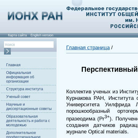
Карта сайта
English version
Главная страница
/
Главная
Перспективный
Официальная
информация об
организации
Структура института
Коллектив ученых из Инстит
Ученый совет
Курнакова РАН, Института
Университета Уилфрида 
Научные и
диссертационные советы
порошкообразный ортоге
Образовательная
3+
празеодима (Pr
). Получен
деятельность и работа с
создания датчиков радиа
молодежью
журнале Optical materials.
Дополнительное
профессиональное