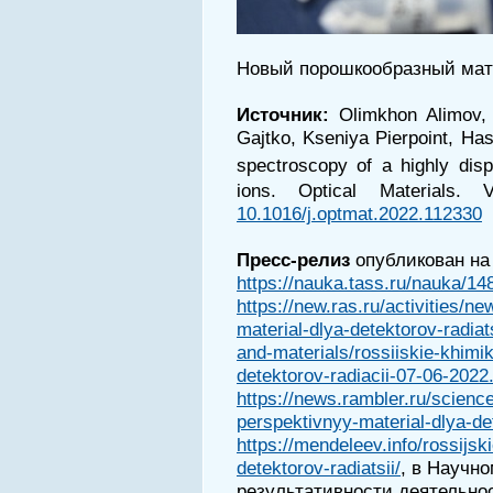
Новый порошкообразный мат
Источник:
Olimkhon Alimov,
Gajtko, Kseniya Pierpoint, Ha
spectroscopy of a highly dis
ions. Optical Materials
10.1016/j.optmat.2022.112330
Пресс-релиз
опубликован на
https://nauka.tass.ru/nauka/1
https://new.ras.ru/activities/n
material-dlya-detektorov-radiats
and-materials/rossiiskie-khimik
detektorov-radiacii-07-06-2022
https://news.rambler.ru/science
perspektivnyy-material-dlya-det
https://mendeleev.info/rossijski
detektorov-radiatsii/
, в Научн
результативности деятельно