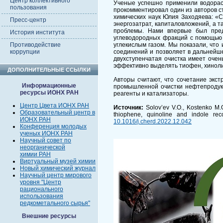
Центр коллективного
Ученые успешно применили водорас
пользования
прокомментировал один из авторов с
химических наук Юлия Заходяева: «
Пресс-центр
энергозатрат, капиталовложений, а 
проблемы. Нами впервые был пред
История института
углеводородных фракций с помощью 
Противодействие
углекислым газом. Мы показали, чт
коррупции
соединений и позволяет в дальнейш
двухступенчатая очистка имеет очен
эффективно выделять тиофен, хиноли
ДОПОЛНИТЕЛЬНЫЕ ССЫЛКИ
Авторы считают, что сочетание экс
Информационные
промышленной очистки нефтепродукт
ресурсы ИОНХ РАН
реагенты и катализаторы.
Центр Цвета ИОНХ РАН
Источник
:
Solov’ev V.O., Kostenko M.O
Образовательный центр в
thiophene, quinoline and indole re
ИОНХ РАН
10.1016/j.cherd.2022.12.042
Конференция молодых
ученых ИОНХ РАН
Научный совет по
неорганической
химии РАН
Виртуальный музей химии
Новый химический журнал
Научный центр мирового
уровня "Центр
рационального
использования
редкометального сырья"
Внешние ресурсы