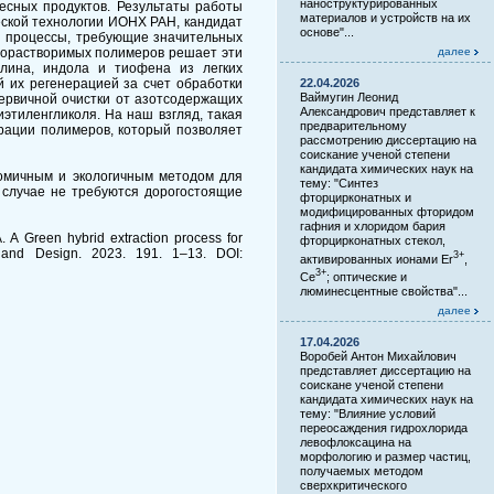
наноструктурированных
сных продуктов. Результаты работы
материалов и устройств на их
еской технологии ИОНХ РАН, кандидат
основе"...
я процессы, требующие значительных
одорастворимых полимеров решает эти
далее
лина, индола и тиофена из легких
 их регенерацией за счет обработки
22.04.2026
Ваймугин Леонид
ервичной очистки от азотсодержащих
Александрович представляет к
тиленгликоля. На наш взгляд, такая
предварительному
ерации полимеров, который позволяет
рассмотрению диссертацию на
соискание ученой степени
кандидата химических наук на
номичным и экологичным методом для
тему: "Синтез
 случае не требуются дорогостоящие
фторцирконатных и
модифицированных фторидом
гафния и хлоридом бария
 A Green hybrid extraction process for
фторцирконатных стекол,
h and Design. 2023. 191. 1–13. DOI:
3+
активированных ионами Er
,
3+
Ce
; оптические и
люминесцентные свойства"...
далее
17.04.2026
Воробей Антон Михайлович
представляет диссертацию на
соискане ученой степени
кандидата химических наук на
тему: "Влияние условий
переосаждения гидрохлорида
левофлоксацина на
морфологию и размер частиц,
получаемых методом
сверхкритического