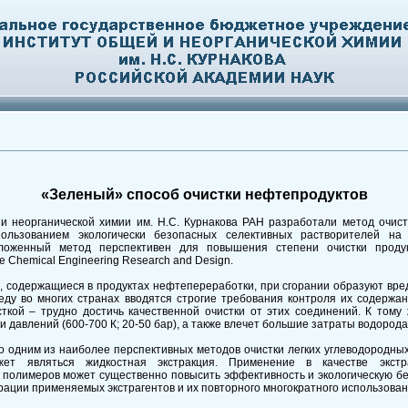
«Зеленый» способ очистки нефтепродуктов
и неорганической химии им. Н.С. Курнакова РАН разработали метод очистк
ользованием экологически безопасных селективных растворителей на
ложенный метод перспективен для повышения степени очистки продук
 Chemical Engineering Research and Design.
 содержащиеся в продуктах нефтепереработки, при сгорании образуют вред
ду во многих странах вводятся строгие требования контроля их содержа
сткой – трудно достичь качественной очистки от этих соединений. К тому
и давлений (600-700 К; 20-50 бар), а также влечет большие затраты водород
о одним из наиболее перспективных методов очистки легких углеводородны
ожет являться жидкостная экстракция. Применение в качестве экстр
полимеров может существенно повысить эффективность и экологическую без
ации применяемых экстрагентов и их повторного многократного использован