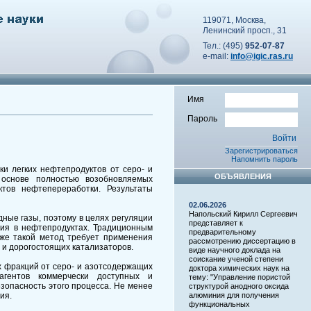
119071, Москва,
Ленинский просп., 31
Тел.: (495)
952-07-87
e-mail:
info@igic.ras.ru
Имя
Пароль
Зарегистрироваться
Напомнить пароль
и легких нефтепродуктов от серо- и
ОБЪЯВЛЕНИЯ
 основе полностью возобновляемых
тов нефтепереработки. Результаты
02.06.2026
Напольский Кирилл Сергеевич
ные газы, поэтому в целях регуляции
представляет к
ния в нефтепродуктах. Традиционным
предварительному
 же такой метод требует применения
рассмотрению диссертацию в
а и дорогостоящих катализаторов.
виде научного доклада на
соискание ученой степени
х фракций от серо- и азотсодержащих
доктора химических наук на
агентов коммерчески доступных и
тему: "Управление пористой
опасность этого процесса. Не менее
структурой анодного оксида
ия.
алюминия для получения
функциональных