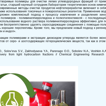
творимые полимеры для очистки легких углеводородных фракций от приме
татьи, старший научный сотрудник Лаборатории теоретических основ химич
Современные методы очистки продуктов нефтепереработки включают в себ
также использования токсичных и пожароопасных реагентов. Применение в
ложен комплексный подход к процессу извлечения и разделения хино
полимеров - поливинилпирролидона и полиэтиленгликоля - с последующей
о использование водного раствора поливинилпирролидона эффективно для п
ем беспрепятственно удалять серосодержащие соединения с помощью полиэ
ь хорошие перспективы. Кроме того, мы предлагаем новый подход к реген
н и индол».
тракции полимерами и экстракции диоксидом углерода является более эко
ов от серо- и азотсодержащих гетероциклических веществ, так как в этом
., Solov’eva S.V., Zakhodyaeva Y.A., Parenago O.O., Sobolev N.A., Voshkin A.A.
covery from light hydrocarbon fractions // Chemical Engineering Researc