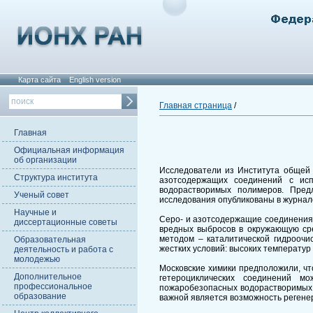
Карта сайта
English version
Главная страница
/
Главная
Официальная информация
об организации
Исследователи из Института общей 
Структура института
азотсодержащих соединений с исп
водорастворимых полимеров. Пред
Ученый совет
исследования опубликованы в журнале
Научные и
Серо- и азотсодержащие соединения,
диссертационные советы
вредных выбросов в окружающую сре
методом – каталитической гидроочи
Образовательная
жестких условий: высоких температур 
деятельность и работа с
молодежью
Московские химики предположили, чт
Дополнительное
гетероциклических соединений м
профессиональное
пожаробезопасных водорастворимых 
образование
важной является возможность регенер