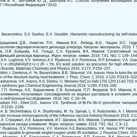
ванов В. К., Третьяков Ю. Д., Шапорев А.С. Способ получения коллоидных 
 / Российская Федерация / 2010.
Baranchikov, S.V. Savilov, E.A. Goodilin. Hierarchic nanostructuring by self-reduc
.
 Гращенков Д.В., Никитин Л.Н., Иванов В.К., Лебедь В.О., Чащин И.С. Ги
ологии сверхкритического диоксида углерода. Неорган. материалы. 2016. Т. 5
ов, О.В. Бойцова, А.Е. Гольдт, С.А. Курзеев, В.К. Иванов. Селективный 
каций диоксида марганца. Журн. неорган. химии. 2016. Т.61. №2. С.139–144
 A.A. Luginina, V.V. Voronov, A.V. Ryabova, D.V. Pominova, R.P. Ermakov, V.A. Us
r1−x−zRx(NH4)zF2+x−z (R = Yb, Er) solid solution as precursor for high efficien
m fluoride. Materials Chemistry and Physics 2016. V.172. P.150–157.
ilkin, I. Zverkova, A. Ye. Baranchikov, B.B. Straumal, V.K. Ivanov. How to tune the a
tion of the structure during heat treatment. J. Phys. Chem. C 2016. V.120. P.3319–332
 Arashanova, V.K. Ivanov, A.G. Dedov, I.I. Moiseev Ni(Co)-Gd0.1Ti0.1Zr0.1Ce0.7O2 m
to synthesis gas Chemical Engineering Journal 2016. V.290. P.193–200.
 Г.П. Копица, А.Е. Баранчиков, С.В. Кузнецов, П.П. Федоров, В.К. Иванов, К.
 алюминия, получаемых соосаждением из водных растворов в условиях уль
 и нейтронные исследования. 2016. №2. С.24–34.
dnev P.O., Ellert O.G., Ivanov V.K. Synthesis of Bi-Fe-Sb-O pyrochlore nanoparticl
16. P.2193–2199.
A. B. Shcherbakov, O. A. Shydlovska, M. Ya. Spivak, L. V. Radchenko, A. I. Marinin
les increase immunogenicity of the influenza vaccine Antiviral Research 2016. V.1
Е.А. Страумал, А.Е. Баранчиков, И.Г. Шунина, В.К. Иванов. Суперкислотные 
эрогеля оксида алюминия. Журн. неорган. химии. 2016. Т.61. №1. С.9–12.
.V. Ryabova, D.V. Pominova, V.V. Voronov, A.E Baranchikov, V.K. Ivanov, P.P. F
ores capable to generate singlet oxygen under IR excitation. J. Fluorine Chem. 201