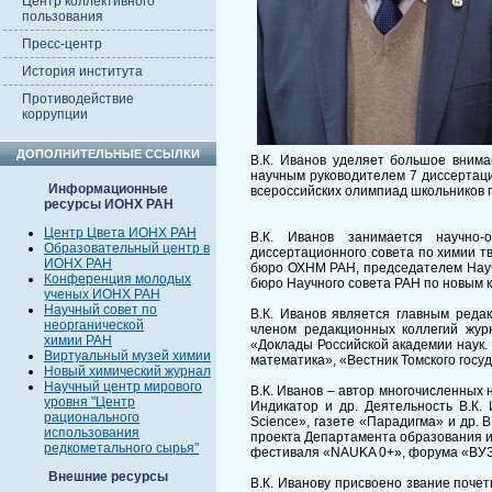
Центр коллективного
пользования
Пресс-центр
История института
Противодействие
коррупции
ДОПОЛНИТЕЛЬНЫЕ ССЫЛКИ
В.К. Иванов уделяет большое внима
научным руководителем 7 диссертаци
Информационные
всероссийских олимпиад школьников п
ресурсы ИОНХ РАН
Центр Цвета ИОНХ РАН
В.К. Иванов занимается научно-
Образовательный центр в
диссертационного совета по химии т
ИОНХ РАН
бюро ОХНМ РАН, председателем Науч
Конференция молодых
бюро Научного совета РАН по новым к
ученых ИОНХ РАН
Научный совет по
В.К. Иванов является главным реда
неорганической
членом редакционных коллегий журн
химии РАН
«Доклады Российской академии наук. 
Виртуальный музей химии
математика», «Вестник Томского госу
Новый химический журнал
Научный центр мирового
В.К. Иванов – автор многочисленных 
уровня "Центр
Индикатор и др. Деятельность В.К.
рационального
Science», газете «Парадигма» и др. 
использования
проекта Департамента образования и 
редкометального сырья"
фестиваля «NAUKA 0+», форума «ВУ
Внешние ресурсы
В.К. Иванову присвоено звание почет