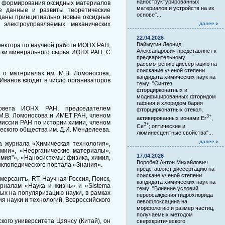
наноструктурированных
в формирования оксидных материалов
материалов и устройств на их
е данные и развиты теоретические
основе"...
зданы принципиально новые оксидные
 электроуправляемых механических
далее
22.04.2026
Ваймугин Леонид
директора по научной работе ИОНХ РАН,
Александрович представляет к
тки минерального сырья ИОНХ РАН. С
предварительному
рассмотрению диссертацию на
соискание ученой степени
 о материалах им. М.В. Ломоносова,
кандидата химических наук на
Иванов входит в число организаторов
тему: "Синтез
фторцирконатных и
модифицированных фторидом
гафния и хлоридом бария
 совета ИОНХ РАН, председателем
фторцирконатных стекол,
 М.В. Ломоносова и ИМЕТ РАН, членом
3+
активированных ионами Er
,
иссии РАН по истории химии, членом
3+
Ce
; оптические и
еского общества им. Д.И. Менделеева.
люминесцентные свойства"...
далее
а журнала «Химическая технология»,
имии», «Неорганические материалы»,
17.04.2026
имия"», «Наносистемы: физика, химия,
Воробей Антон Михайлович
иклопедического портала «Знания».
представляет диссертацию на
соискане ученой степени
мерсантъ, RT, Научная Россия, Поиск,
кандидата химических наук на
урналам «Наука и жизнь» и «Sistema
тему: "Влияние условий
ных на популяризацию науки, в рамках
переосаждения гидрохлорида
я науки и технологий, Всероссийского
левофлоксацина на
морфологию и размер частиц,
получаемых методом
кого университета Цзянсу (Китай), он
сверхкритического