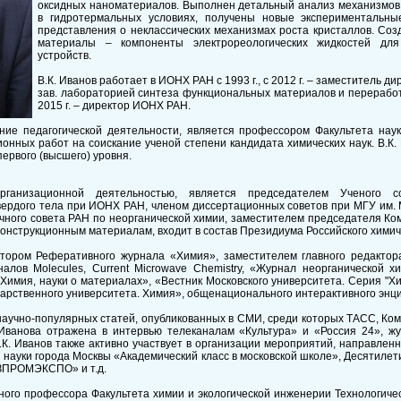
оксидных наноматериалов. Выполнен детальный анализ механизмо
в гидротермальных условиях, получены новые экспериментальны
представления о неклассических механизмах роста кристаллов. Со
материалы – компоненты электрореологических жидкостей для
устройств.
В.К. Иванов работает в ИОНХ РАН с 1993 г., с 2012 г. – заместитель 
зав. лабораторией синтеза функциональных материалов и перерабо
2015 г. – директор ИОНХ РАН.
ние педагогической деятельности, является профессором Факультета наук
онных работ на соискание ученой степени кандидата химических наук. В.К. 
ервого (высшего) уровня.
организационной деятельностью, является председателем Ученого
вердого тела при ИОНХ РАН, членом диссертационных советов при МГУ им.
ного совета РАН по неорганической химии, заместителем председателя Ком
онструкционным материалам, входит в состав Президиума Российского химич
ктором Реферативного журнала «Химия», заместителем главного редактор
алов Molecules, Current Microwave Chemistry, «Журнал неорганической х
Химия, науки о материалах», «Вестник Московского университета. Серия "Х
дарственного университета. Химия», общенационального интерактивного энц
научно-популярных статей, опубликованных в СМИ, среди которых ТАСС, Ком
 Иванова отражена в интервью телеканалам «Культура» и «Россия 24», ж
В.К. Иванов также активно участвует в организации мероприятий, направлен
науки города Москвы «Академический класс в московской школе», Десятилети
ЗПРОМЭКСПО» и т.д.
ного профессора Факультета химии и экологической инженерии Технологичес