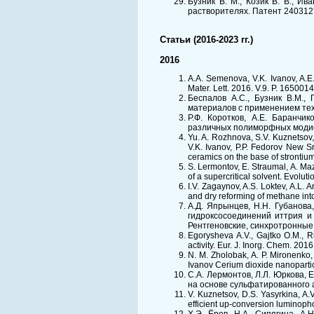
Бузник В. М., Козик В. В., И
растворителях. Патент 2403127
Статьи (2016-2023 гг.)
2016
A.A. Semenova, V.K. Ivanov, A.E. 
Mater. Lett. 2016. V.9. P. 1650014
Беспалов А.С., Бузник В.М.,
материалов с применением техн
Р.Ф. Коротков, А.Е. Баранчик
различных полиморфных модифи
Yu. A. Rozhnova, S.V. Kuznetsov,
V.K. Ivanov, P.P. Fedorov New S
ceramics on the base of strontiu
S. Lermontov, E. Straumal, A. Maz
of a supercritical solvent. Evolu
I.V. Zagaynov, A.S. Loktev, A.L.
and dry reforming of methane in
А.Д. Япрынцев, Н.Н. Губанова,
гидроксосоединений иттрия и
Рентгеновские, синхротронные
Egorysheva A.V., Gajtko O.M., Ru
activity. Eur. J. Inorg. Chem. 20
N. M. Zholobak, A. P. Mironenko, 
Ivanov Cerium dioxide nanopartic
С.А. Лермонтов, Л.Л. Юркова, 
на основе сульфатированного а
V. Kuznetsov, D.S. Yasyrkina, A
efficient up-conversion luminoph