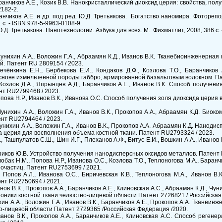
ранчиков А.Е., Козик В.В. Нанокристаллический диоксид церия: свойства, полу
2182-2.
ранчиков А.Е. и др. под ред. Ю.Д. Третьякова. Богатство наномира. Фотореп
с. - ISBN 978-5-9963-0108-9.
.Д. Третьякова. Нанотехнологии. Азбука для всех. М.: Физматлит, 2008, 386 с.
Чунихин А.А., Воложин Г.А., Абраамян К.Д., Иванов В.К. Тканебиоинженерна
й. Патент RU 2809154 / 2023.
ечёнкина Е.Н., Бербекова Е.И., Кондаков Д.Ф., Козлова Т.О., Баранчиков
снове измельченной породы габбро, армированной базальтовым волокном. Па
, Козлов Д.А., Япрынцев А.Д., Баранчиков А.Е., Иванов В.К. Способ получе
нт RU2799468 / 2023.
Попова Н.Р., Иванов В.К., Иванова О.С. Способ получения золя диоксида церия
Чунихин А.А., Воложин Г.А., Иванов В.К., Прокопов А.А., Абраамян К.Д. Био
нт RU2794464 / 2023.
Чунихин А.А., Воложин Г.А., Иванов В.К., Прокопов А.А. Абраамян К.Д. Нано
а церия для восполнения объема костной ткани. Патент RU2793324 / 2023.
, Ташпулатов С.Ш., Шин И.Г., Плеханов А.Ф., Битус Е.И., Вошкин А.А., Иванов
риков Ю.В. Устройство получения нанодисперсных оксидов металлов. Патент 
обак Н.М., Попова Н.Р., Иванова О.С., Козлова Т.О., Теплоногова М.А., Баран
очастиц. Патент RU2753699 / 2021.
, Попов А.Л., Иванова О.С., Биричевская К.В., Теплоногова М.А., Иванов В
нт RU2750694 / 2021.
анов В.К., Прокопов А.А., Баранчиков А.Е., Клиновская А.С., Абраамян К.Д., Ч
оники костной ткани челюстно-лицевой области Патент 2726821 / Российская
ихин А.А., Воложин Г.А., Иванов В.К., Баранчиков А.Е., Прокопов А.А. Тканеи
о-лицевой области Патент 2729365 /Российская Федерация /2020.
ванов В.К., Прокопов А.А., Баранчиков А.Е., Клиновская А.С. Способ реген