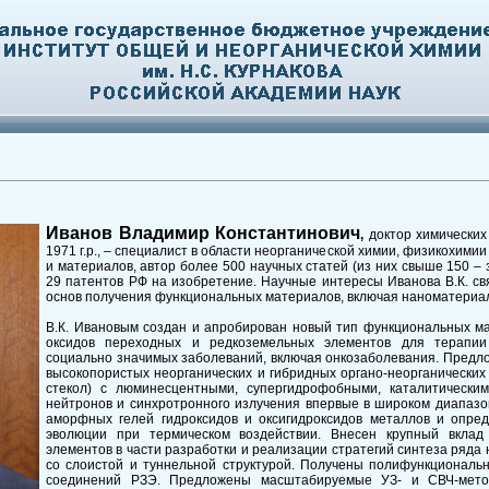
Иванов Владимир Константинович
,
доктор химических
1971 г.р., – специалист в области неорганической химии, физикохими
и материалов, автор более 500 научных статей (из них свыше 150 – 
29 патентов РФ на изобретение. Научные интересы Иванова В.К. с
основ получения функциональных материалов, включая наноматериа
В.К. Ивановым создан и апробирован новый тип функциональных ма
оксидов переходных и редкоземельных элементов для терапии 
социально значимых заболеваний, включая онкозаболевания. Предл
высокопористых неорганических и гибридных органо-неорганических 
стекол) с люминесцентными, супергидрофобными, каталитически
нейтронов и синхротронного излучения впервые в широком диапазо
аморфных гелей гидроксидов и оксигидроксидов металлов и опре
эволюции при термическом воздействии. Внесен крупный вклад
элементов в части разработки и реализации стратегий синтеза ряд
со слоистой и туннельной структурой. Получены полифункционал
соединений РЗЭ. Предложены масштабируемые УЗ- и СВЧ-мето