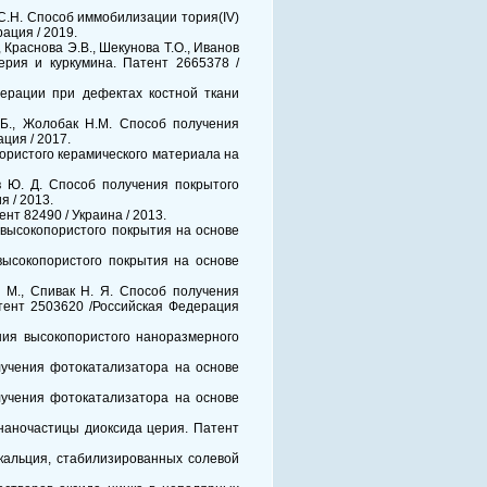
в С.Н. Способ иммобилизации тория(IV)
ация / 2019.
, Краснова Э.В., Шекунова Т.О., Иванов
ерия и куркумина. Патент 2665378 /
енерации при дефектах костной ткани
В.Б., Жолобак Н.М. Способ получения
ция / 2017.
 пористого керамического материала на
ов Ю. Д. Способ получения покрытого
 / 2013.
нт 82490 / Украина / 2013.
ия высокопористого покрытия на основе
я высокопористого покрытия на основе
Н. М., Спивак Н. Я. Способ получения
тент 2503620 /Российская Федерация
чения высокопористого наноразмерного
получения фотокатализатора на основе
получения фотокатализатора на основе
 наночастицы диоксида церия. Патент
 кальция, стабилизированных солевой