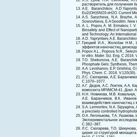
Х.Э. Ёров, Н.А. Сипягина, А.
растворитель для получения би
A.E. Baranchikov, A.D.Yaprynt
Eu2(OH)5NO3∙xH2O. Current Micr
A.S. Sarycheva, N.A. Brazhe, A
Sosnovtseva, E.A Goodilin. New n
A. L. Popov, A. M. Ermakov, I. V. 
Biosafety and Effect of Nanopar
and Technology: An International
A.D. Yapryntsev, A.E. Baranchikov
Грецкий И.А., Жолобак Н.М., 
эффектов наночастиц диоксида ц
Popov A.L., Popova N.R., Seleznev
in vitro. Mater. Sci. Eng. C 2016
T.O. Shekunova, A.E. Baranchik
Phosphate Gels: Synthesis, Therm
A.A. Levshanov, E.P. Grishina, O.
Phys. Chem. C. 2016. V.120(30)
Л.С. Скогарева, А.Е. Баранчико
С.1070–1077.
А.Г. Дедов, А.С. Локтев, А.А.
композита MFI/MCM-41. Докл. Ак
Н.Н. Новикова, М.В. Ковальчук,
А.Е. Баранчиков, В.К. Иван
взаимодействия наночастиц с 
S.A. Lermontov, N.A. Sipyagina, 
a precisely controlled hydrophob
О.А. Легонькова, Т.А. Ушакова, 
Экспериментальное исследован
C.382–387.
Л.С. Скогарева, Т.О. Шекунова
церия со структурой монацита