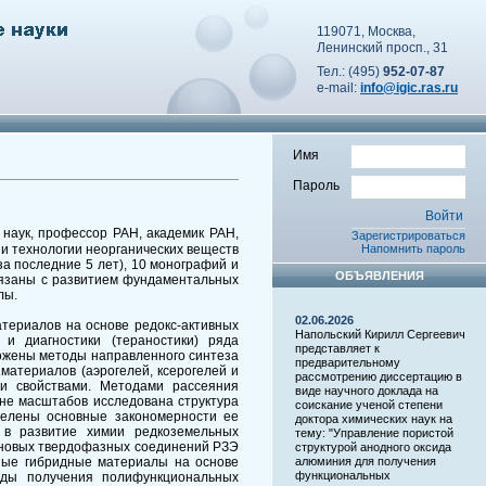
119071, Москва,
Ленинский просп., 31
Тел.: (495)
952-07-87
e-mail:
info@igic.ras.ru
Имя
Пароль
 наук, профессор РАН, академик РАН,
Зарегистрироваться
и и технологии неорганических веществ
Напомнить пароль
за последние 5 лет), 10 монографий и
ОБЪЯВЛЕНИЯ
вязаны с развитием фундаментальных
лы.
02.06.2026
териалов на основе редокс-активных
Напольский Кирилл Сергеевич
и диагностики (тераностики) ряда
представляет к
ожены методы направленного синтеза
предварительному
материалов (аэрогелей, ксерогелей и
рассмотрению диссертацию в
ми свойствами. Методами рассеяния
виде научного доклада на
не масштабов исследована структура
соискание ученой степени
делены основные закономерности ее
доктора химических наук на
 в развитие химии редкоземельных
тему: "Управление пористой
а новых твердофазных соединений РЗЭ
структурой анодного оксида
ьные гибридные материалы на основе
алюминия для получения
функциональных
ды получения полифункциональных