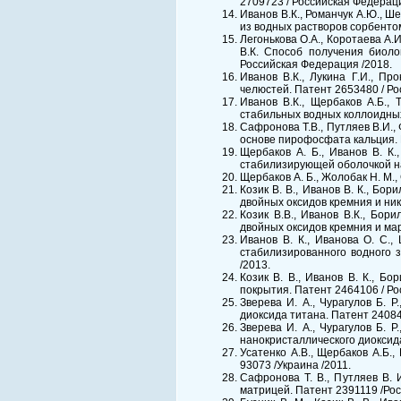
2709723 / Российская Федераци
Иванов В.К., Романчук А.Ю., Ше
из водных растворов сорбентом
Легонькова О.А., Коротаева А.И
В.К. Способ получения биоло
Российская Федерация /2018.
Иванов В.К., Лукина Г.И., Пр
челюстей. Патент 2653480 / Ро
Иванов В.К., Щербаков А.Б., 
стабильных водных коллоидных
Сафронова Т.В., Путляев В.И.,
основе пирофосфата кальция. 
Щербаков А. Б., Иванов В. К.
стабилизирующей оболочкой на
Щербаков А. Б., Жолобак Н. М.,
Козик В. В., Иванов В. К., Бо
двойных оксидов кремния и ник
Козик В.В., Иванов В.К., Бор
двойных оксидов кремния и ма
Иванов В. К., Иванова О. С.,
стабилизированного водного 
/2013.
Козик В. В., Иванов В. К., Б
покрытия. Патент 2464106 / Ро
Зверева И. А., Чурагулов Б. 
диоксида титана. Патент 24084
Зверева И. А., Чурагулов Б. 
нанокристаллического диоксида
Усатенко А.В., Щербаков А.Б.
93073 /Украина /2011.
Сафронова Т. В., Путляев В. 
матрицей. Патент 2391119 /Ро