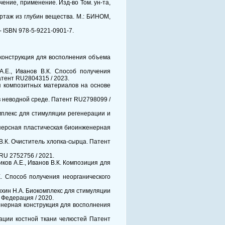
чение, применение. Изд-во Том. ун-та,
ортаж из глубин вещества. М.: БИНОМ,
 - ISBN 978-5-9221-0901-7.
я конструкция для восполнения объема
 А.Е., Иванов В.К. Способ получения
тент RU2804315 / 2023.
ния композитных материалов на основе
 в неводной среде. Патент RU2798099 /
комплекс для стимуляции регенерации и
дисперсная пластическая биоинженерная
 В.К. Очиститель хлопка-сырца. Патент
RU 2752756 / 2021.
чиков А.Е., Иванов В.К. Композиция для
.К. Способ получения неорганического
унихин Н.А. Биокомплекс для стимуляции
 Федерация / 2020.
нженерная конструкция для восполнения
ерации костной ткани челюстей Патент