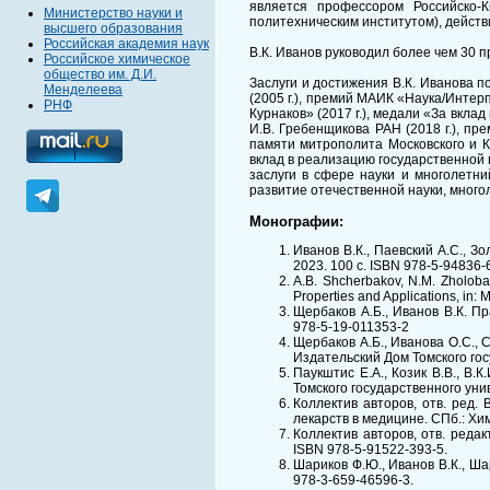
является профессором Российско-
Министерство науки и
политехническим институтом), действ
высшего образования
Российская академия наук
В.К. Иванов руководил более чем 3
Российское химическое
общество им. Д.И.
Заслуги и достижения В.К. Иванова п
Менделеева
(2005 г.), премий МАИК «Наука/Интерп
РНФ
Курнаков» (2017 г.), медали «За вклад
И.В. Гребенщикова РАН (2018 г.), пр
памяти митрополита Московского и К
вклад в реализацию государственной 
заслуги в сфере науки и многолетни
развитие отечественной науки, много
Монографии:
Иванов В.К., Паевский А.С., 
2023. 100 с. ISBN 978-5-94836-
A.B. Shcherbakov, N.M. Zholobak
Properties and Applications, in
Щербаков А.Б., Иванов В.К. П
978-5-19-011353-2
Щербаков А.Б., Иванова О.С., 
Издательский Дом Томского гос
Паукштис Е.А., Козик В.В., В
Томского государственного унив
Коллектив авторов, отв. ред.
лекарств в медицине. СПб.: Хими
Коллектив авторов, отв. реда
ISBN 978-5-91522-393-5.
Шариков Ф.Ю., Иванов В.К., Ша
978-3-659-46596-3.