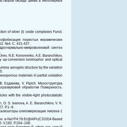
растворов оксида цинка в неполярных
tion of silver (I) oxide complexes Funct.
дрофобизация пористых керамических
2. №4. С. 431-437.
гидротермально-микроволновой синтез
.
achev, N.E. Kononenko, A.E. Baranchikov,
cy up-conversion luminophor and optical
lumina aerogels structure by the variation
5.
esoporous materials in partial oxidation
В. Ездакова, V. Pipich. Мезоструктура
тразвуковой обработки Поверхность.
es with the visible-light photocatalytic
, O. S. Ivanova, A. E. Baranchikov, V. K.
27. P.1–9.
катализаторы олигомеризации гексена-1
edorov. α-NaYF4:Yb:Er@AlPc(C2O3)4-Based
6. V.182. P.104–108.