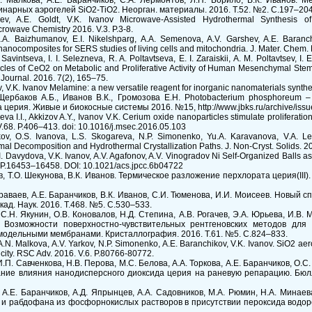
Н. Малкова, А.Е. Баранчиков, С.А. Лермонтов, Л.П. Борило, В.К. Иванов. 
нарных аэрогелей SiO2-TiO2. Неорган. материалы. 2016. Т.52. №2. С.197–204
sev, A.E. Goldt, V.K. Ivanov Microwave-Assisted Hydrothermal Synthesis o
owave Chemistry 2016. V.3. P.3-8.
.A. Baizhumanov, E.I. Nikelshparg, A.A. Semenova, A.V. Garshev, A.E. Baranch
anocomposites for SERS studies of living cells and mitochondria. J. Mater. Chem. 
Savintseva, I. I. Selezneva, R. A. Poltavtseva, E. I. Zaraiskii, A. M. Poltavtsev, I.
ticles of CeO2 on Metabolic and Proliferative Activity of Human Mesenchymal Ste
 Journal. 2016. 7(2), 165–75.
, V.K. Ivanov Melamine: a new versatile reagent for inorganic nanomaterials synthes
Щербаков А.Б., Иванов В.К., Громозова Е.Н. Photobacterium phosphoreum 
ерия. Живые и биокосные системы 2016. №15, http://www.jbks.ru/archive/issue-
a I.I., Akkizov A.Y., Ivanov V.K. Cerium oxide nanoparticles stimulate proliferati
. V.68. P.406–413. doi: 10.1016/j.msec.2016.05.103
ov, O.S. Ivanova, L.S. Skogareva, N.P. Simonenko, Yu.A. Karavanova, V.A. Leb
al Decomposition and Hydrothermal Crystallization Paths. J. Non-Cryst. Solids. 2
I. Davydova, V.K. Ivanov, A.V. Agafonov, A.V. Vinogradov Ni Self-Organized Balls a
. P.16453–16458. DOI: 10.1021/acs.jpcc.6b04722
в, Т.О. Шекунова, В.К. Иванов. Термическое разложение перхлората церия(III).
 Караваев, А.Е. Баранчиков, В.К. Иванов, С.И. Тюменова, И.И. Моисеев. Новый
ад. Наук. 2016. Т.468. №5. С.530–533.
 С.Н. Якунин, О.В. Коновалов, Н.Д. Степина, А.В. Рогачев, Э.А. Юрьева, И.В. 
ов Возможности поверхностно-чувствительных рентгеновских методов для
модельными мембранами. Кристаллография. 2016. Т.61. №5. С.824–833.
A.N. Malkova, A.V. Yarkov, N.P. Simonenko, A.E. Baranchikov, V.K. Ivanov. SiO2 aer
icity. RSC Adv. 2016. V.6. P.80766-80772.
И.П. Савченкова, Н.В. Перова, М.С. Белова, А.А. Торкова, А.Е. Баранчиков, О.С
ие влияния нанодисперсного диоксида церия на раневую репарацию. Бюлл. 
, А.Е. Баранчиков, А.Д. Япрынцев, А.А. Садовников, М.А. Рюмин, Н.А. Минае
 и рабдофана из фосфорнокислых растворов в присутствии пероксида водород