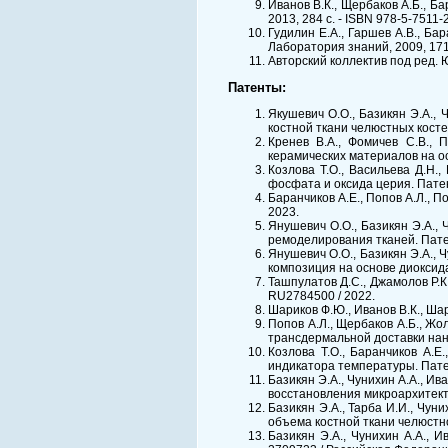
Иванов В.К., Щербаков А.Б., Ба
2013, 284 с. - ISBN 978-5-7511-
Гудилин Е.А., Гаршев А.В., Ба
Лаборатория знаний, 2009, 171 
Авторский коллектив под ред. Ю
Патенты:
Якушевич О.О., Базикян Э.А., 
костной ткани челюстных косте
Кренев В.А., Фомичев С.В., П
керамических материалов на о
Козлова Т.О., Васильева Д.Н.
фосфата и оксида церия. Пате
Баранчиков А.Е., Попов А.Л., 
2023.
Янушевич О.О., Базикян Э.А., 
ремоделирования тканей. Пате
Янушевич О.О., Базикян Э.А., 
композиция на основе диоксид
Ташпулатов Д.С., Джамолов Р.К.
RU2784500 / 2022.
Шариков Ф.Ю., Иванов В.К., Ша
Попов А.Л., Щербаков А.Б., Жол
трансдермальной доставки нан
Козлова Т.О., Баранчиков А.Е.
индикатора температуры. Пате
Базикян Э.А., Чунихин А.А., Ив
восстановления микроархитект
Базикян Э.А., Тарба И.И., Чун
объема костной ткани челюстн
Базикян Э.А., Чунихин А.А., И