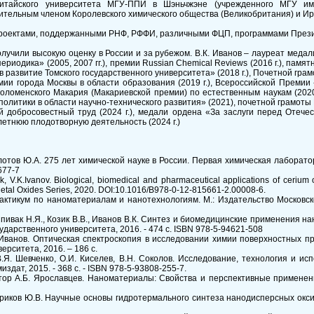
Китайского университета МГУ-ППИ в Шэньчжэне (учрежденного МГУ и
ительным членом Королевского химического общества (Великобритания) и Ир
0 проектами, поддержанными РНФ, РФФИ, различными ФЦП, программами Пре
олучили высокую оценку в России и за рубежом. В.К. Иванов – лауреат мед
ериодика» (2005, 2007 гг.), премии Russian Chemical Reviews (2016 г.), па
 в развитие Томского государственного университета» (2018 г.), Почетной гра
емии города Москвы в области образования (2019 г.), Всероссийской Премии «
оломенского Макария (Макариевской премии) по естественным наукам (2020
политики в области научно-технического развития» (2021), почетной грамот
й добросовестный труд (2024 г.), медали ордена «За заслуги перед Отечес
летнюю плодотворную деятельность (2024 г.)
Золотов Ю.А. 275 лет химической науке в России. Первая химическая лабора
677-7
, V.K.Ivanov. Biological, biomedical and pharmaceutical applications of cerium
: Metal Oxides Series, 2020. DOI:10.1016/B978-0-12-815661-2.00008-6.
рактикум по наноматериалам и нанотехнологиям. М.: Издательство Московско
Спивак Н.Я., Козик В.В., Иванов В.К. Синтез и биомедицинские применения н
ударственного университета, 2016. - 474 с. ISBN 978-5-94621-508
.К.Иванов. Оптическая спектроскопия в исследовании химии поверхностных 
ерситета, 2016. – 186 с.
 В.Я. Шевченко, О.И. Киселев, В.Н. Соколов. Исследование, технология и 
здат, 2015. - 368 с. - ISBN 978-5-93808-255-7.
ктор А.Б. Ярославцев. Наноматериалы: Свойства и перспективные применени
риков Ю.В. Научные основы гидротермального синтеза нанодисперсных оксидов