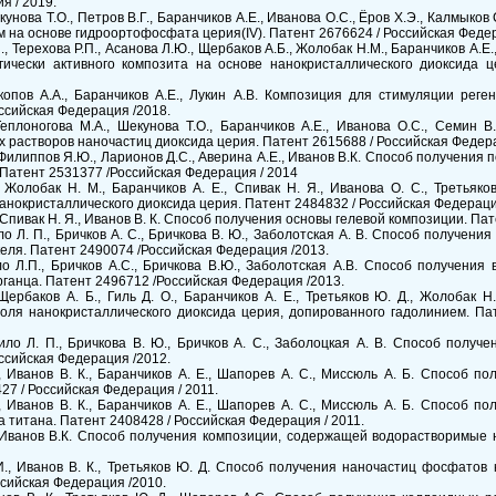
я / 2019.
кунова Т.О., Петров В.Г., Баранчиков А.Е., Иванова О.С., Ёров Х.Э., Калмыко
 на основе гидроортофосфата церия(IV). Патент 2676624 / Российская Федер
., Терехова Р.П., Асанова Л.Ю., Щербаков А.Б., Жолобак Н.М., Баранчиков А.Е.
гически активного композита на основе нанокристаллического диоксида ц
окопов А.А., Баранчиков А.Е., Лукин А.В. Композиция для стимуляции рег
ссийская Федерация /2018.
Теплоногова М.А., Шекунова Т.О., Баранчиков А.Е., Иванова О.С., Семин 
 растворов наночастиц диоксида церия. Патент 2615688 / Российская Федера
 Филиппов Я.Ю., Ларионов Д.С., Аверина А.Е., Иванов В.К. Способ получения
Патент 2531377 /Российская Федерация / 2014
, Жолобак Н. М., Баранчиков А. Е., Спивак Н. Я., Иванова О. С., Третьяк
нокристаллического диоксида церия. Патент 2484832 / Российская Федерация
 Спивак Н. Я., Иванов В. К. Способ получения основы гелевой композиции. Пате
рило Л. П., Бричков А. С., Бричкова В. Ю., Заболотская А. В. Способ получен
еля. Патент 2490074 /Российская Федерация /2013.
ило Л.П., Бричков А.С., Бричкова В.Ю., Заболотская А.В. Способ получени
рганца. Патент 2496712 /Российская Федерация /2013.
 Щербаков А. Б., Гиль Д. О., Баранчиков А. Е., Третьяков Ю. Д., Жолобак 
золя нанокристаллического диоксида церия, допированного гадолинием. Па
орило Л. П., Бричкова В. Ю., Бричков А. С., Заболоцкая А. В. Способ полу
ссийская Федерация /2012.
Р., Иванов В. К., Баранчиков А. Е., Шапорев А. С., Миссюль А. Б. Способ 
27 / Российская Федерация / 2011.
Р., Иванов В. К., Баранчиков А. Е., Шапорев А. С., Миссюль А. Б. Способ 
 титана. Патент 2408428 / Российская Федерация / 2011.
, Иванов В.К. Способ получения композиции, содержащей водорастворимые
И., Иванов В. К., Третьяков Ю. Д. Способ получения наночастиц фосфатов
ссийская Федерация /2010.