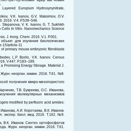
Метил-трет-бутиловый эфир как новый
.
f Layered Europium Hydroxynynitrate,
ikov, V.K. Ivanov, G.V. Maksimov, O.V.
B. 2016. V.4. P.539–546.
 E. Stepanova, V. K. Ivanov, G. T. Sukhikh
m Cells In Vitro. Nanomechanics Science
is. J. Inorg. Chem. 2016. V.1. P.001.
– объект для изучения биологических
15/article-11
on of primary mouse embryonic fibroblasts
edev, L.P. Borilo, V.K. Ivanov. Cerous
016. V.447. P.183–189.
s a Promising Energy Storage. Material J.
 Журн. неорган. химии. 2016. Т.61. №8.
 способ получения микро-мезопористого
Марченко, Т.В. Букреева, О.С. Иванова,
 изучения молекулярных механизмов
ogels modified by perfluoro acid amides:
. Иванова, А.И. Коротаева, В.К. Иванов.
экспер. биол. мед. 2016. Т.162. №9.
ва, В.К. Иванов. Синтез ортофосфатов
а. Журн. неорган. химии. 2016. Т.61.