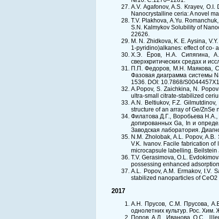
№10. С.1276–1281.
A.V. Agafonov, A.S. Krayev, O.I.
Nanocrystalline ceria: A novel ma
T.V. Plakhova, A.Yu. Romanchuk, 
S.N. Kalmykov Solubility of Nan
22626.
M. N. Zhidkova, K. E. Aysina, V.Y.
1-pyridino)alkanes: effect of co-
Х.Э. Ёров, Н.А. Сипягина, А
сверхкритических средах и исс
П.П. Федоров, М.Н. Маякова, С
Фазовая диаграмма системы Na
1536. DOI: 10.7868/S0044457X
A.Popov, S. Zaichkina, N. Popov
ultra-small citrate-stabilized c
A.N. Beltiukov, F.Z. Gilmutdinov
structure of an array of Ge/ZnSe
Филатова Д.Г., Воробьева Н.А.,
допированных Ga, In и опреде
Заводская лаборатория. Диагно
N.M. Zholobak, A.L. Popov, A.B. 
V.K. Ivanov. Facile fabrication of
microcapsule labelling. Beilstei
T.V. Gerasimova, O.L. Evdokimova
possessing enhanced adsorption ab
A.L. Popov, A.M. Ermakov, I.V. Sa
stabilized nanoparticles of CeO2 
2017
А.Н. Прусов, С.М. Прусова, А
однолетних культур. Рос. Хим. 
Попов А.Л., Иванова О.С., Ще