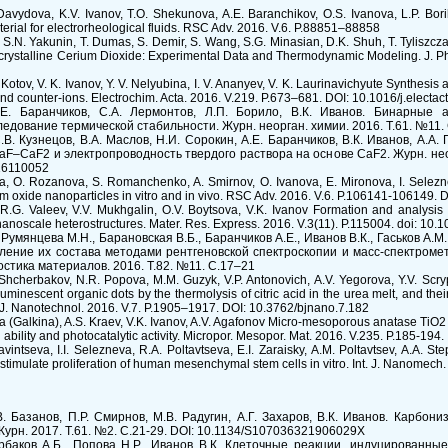
 Davydova, K.V. Ivanov, T.O. Shekunova, A.E. Baranchikov, O.S. Ivanova, L.P. Boril
terial for electrorheological fluids. RSC Adv. 2016. V.6. P.88851–88858
S.N. Yakunin, T. Dumas, S. Demir, S. Wang, S.G. Minasian, D.K. Shuh, T. Tyliszczak
ocrystalline Cerium Dioxide: Experimental Data and Thermodynamic Modeling. J. P
 Kotov, V. K. Ivanov, Y. V. Nelyubina, I. V. Ananyev, V. K. Laurinavichyute Synthesis
 and counter-ions. Electrochim. Acta. 2016. V.219. P.673–681. DOI: 10.1016/j.electa
.Е. Баранчиков, С.А. Лермонтов, Л.П. Борило, В.К. Иванов. Бинарные 
ледование термической стабильности. Журн. неорган. химии. 2016. Т.61. №11.
.В. Кузнецов, В.А. Маслов, Н.И. Сорокин, А.Е. Баранчиков, В.К. Иванов, А.А.
F–CaF2 и электропроводность твердого раствора на основе CaF2. Журн. неор
16110052
a, O. Rozanova, S. Romanchenko, A. Smirnov, O. Ivanova, E. Mironova, I. Seleznev
erium oxide nanoparticles in vitro and in vivo. RSC Adv. 2016. V.6. P.106141-10614
, R.G. Valeev, V.V. Mukhgalin, O.V. Boytsova, V.K. Ivanov Formation and analysis o
 nanoscale heterostructures. Mater. Res. Express. 2016. V.3(11). P.115004. doi: 1
 Румянцева М.Н., Барановская В.Б., Баранчиков А.Е., Иванов В.К., Гаськов А.
ление их состава методами рентгеновской спектроскопии и масс-спектроме
стика материалов. 2016. Т.82. №11. С.17–21
Shcherbakov, N.R. Popova, M.M. Guzyk, V.P. Antonovich, А.V. Yegorova, Y.V. Scryp
 luminescent organic dots by the thermolysis of citric acid in the urea melt, and thei
n J. Nanotechnol. 2016. V.7. P.1905–1917. DOI: 10.3762/bjnano.7.182
 (Galkina), A.S. Kraev, V.K. Ivanov, A.V. Agafonov Micro-mesoporous anatase TiO2 
ility and photocatalytic activity. Micropor. Mesopor. Mat. 2016. V.235. P.185-194.
vintseva, I.I. Selezneva, R.A. Poltavtseva, E.I. Zaraisky, A.M. Poltavtsev, A.A. Ste
stimulate proliferation of human mesenchymal stem cells in vitro. Int. J. Nanomech. 
.В. Базанов, П.Р. Смирнов, М.В. Радугин, А.Г. Захаров, В.К. Иванов. Кар
Журн. 2017. Т.61. №2. С.21-29. DOI: 10.1134/S107036321906029X
рбаков А.Б., Попова Н.Р., Иванов В.К. Клеточные реакции, индуцированны