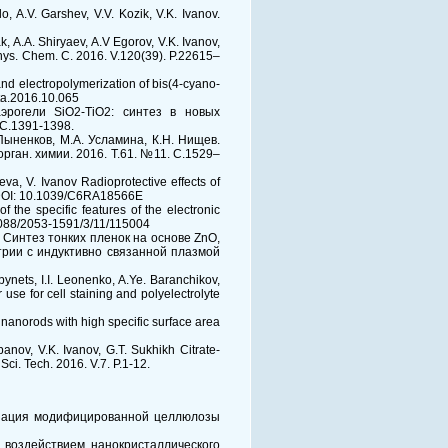
o, A.V. Garshev, V.V. Kozik, V.K. Ivanov.
, A.A. Shiryaev, A.V Egorov, V.K. Ivanov,
hys. Chem. C. 2016. V.120(39). P.22615–
 and electropolymerization of bis(4-cyano-
cta.2016.10.065
аэрогели SiO2-TiO2: синтез в новых
 С.1391-1398.
 Пыненков, М.А. Усламина, К.Н. Нищев.
ган. химии. 2016. Т.61. №11. С.1529–
a, V. Ivanov Radioprotective effects of
9. DOI: 10.1039/C6RA18566E
f the specific features of the electronic
0.1088/2053-1591/3/11/115004
М. Синтез тонких пленок на основе ZnO,
трии с индуктивно связанной плазмой
ynets, I.I. Leonenko, A.Ye. Baranchikov,
r use for cell staining and polyelectrolyte
nanorods with high specific surface area
panov, V.K. Ivanov, G.T. Sukhikh Citrate-
Sci. Tech. 2016. V.7. P.1-12.
бонизация модифицированной целлюлозы
е воздействием нанокристаллического