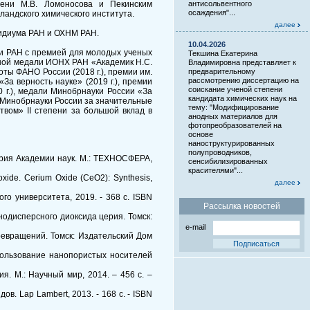
мени М.В. Ломоносова и Пекинским
антисольвентного
осаждения"...
ландского химического института.
далее
зидиума РАН и ОХНМ РАН.
10.04.2026
али РАН с премией для молодых ученых
Текшина Екатерина
мятной медали ИОНХ РАН «Академик Н.С.
Владимировна представляет к
моты ФАНО России (2018 г.), премии им.
предварительному
рассмотрению диссертацию на
За верность науке» (2019 г.), премии
соискание ученой степени
 г.), медали Минобрнауки России «За
кандидата химических наук на
ы Минобрнауки России за значительные
тему: "Модифицирование
твом» II степени за большой вклад в
анодных материалов для
фотопреобразователей на
основе
наноструктурированных
полупроводников,
тория Академии наук. М.: ТЕХНОСФЕРА,
сенсибилизированных
красителями"...
 oxide. Cerium Oxide (CeO2): Synthesis,
далее
го университета, 2019. - 368 с. ISBN
Рассылка новостей
анодисперсного диоксида церия. Томск:
e-mail
превращений. Томск: Издательский Дом
использование нанопористых носителей
я. М.: Научный мир, 2014. – 456 с. –
. Lap Lambert, 2013. - 168 c. - ISBN