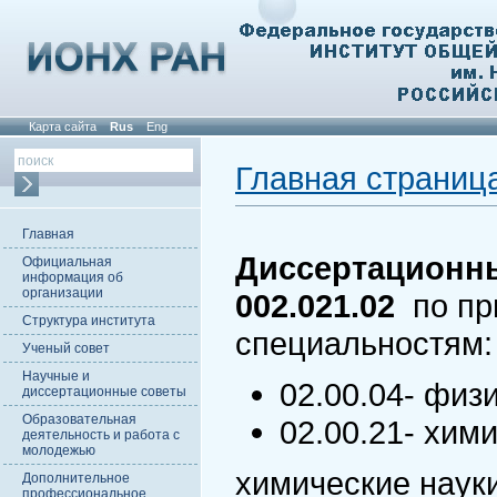
Карта сайта
Rus
Eng
Главная страниц
Главная
Диссертационны
Официальная
информация об
организации
002.021.02
по при
Структура института
специальностям:
Ученый совет
Научные и
02.00.04- физ
диссертационные советы
Образовательная
02.00.21- хим
деятельность и работа с
молодежью
химические наук
Дополнительное
профессиональное