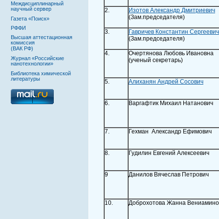
Междисциплинарный
научный сервер
2.
Изотов Александр Дмитриевич
(Зам.председателя)
Газета «Поиск»
РФФИ
3.
Гавричев Константин Сергеевич
Высшая аттестационная
(Зам.председателя)
комиссия
(ВАК РФ)
4.
Очертянова Любовь Ивановна
Журнал «Российские
(ученый секретарь)
нанотехнологии»
Библиотека химической
литературы
5.
Алиханян Андрей Сосович
6.
Варгафтик Михаил Натанович
7.
Гехман Александр Ефимович
8.
Гудилин Евгений Алексеевич
9
Данилов Вячеслав Петрович
10.
Доброхотова Жанна Вениамино