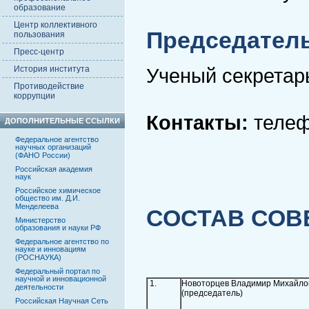
образование
Центр коллективного
Председатель
пользования
Пресс-центр
История института
Ученый секретарь
Противодействие
коррупции
Контакты:
телеф
ДОПОЛНИТЕЛЬНЫЕ ССЫЛКИ
(495) 9
Федеральное агентство
научных организаций
(ФАНО России)
Российская академия
наук
Российское химическое
общество им. Д.И.
Менделеева
СОСТАВ СОВЕТ
Министерство
образования и науки РФ
Федеральное агентство по
науке и инновациям
(РОСНАУКА)
Федеральный портал по
научной и инновационной
1.
Новоторцев Владимир Михайло
деятельности
(председатель)
Российская Научная Сеть