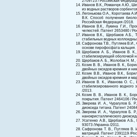
2709723 / Российская Федераци
Иванов В.К., Романчук А.Ю., Ше
из водных растворов сорбентом
Легонькова О.А., Коротаева А.И
В.К. Способ получения биоло
Российская Федерация /2018.
Иванов В.К., Лукина Г.И., Пр
челюстей. Патент 2653480 / Ро
Иванов В.К., Щербаков А.Б., 
стабильных водных коллоидных
Сафронова Т.В., Путляев В.И.,
основе пирофосфата кальция. 
Щербаков А. Б., Иванов В. К.
стабилизирующей оболочкой на
Щербаков А. Б., Жолобак Н. М.,
Козик В. В., Иванов В. К., Бо
двойных оксидов кремния и ник
Козик В.В., Иванов В.К., Бор
двойных оксидов кремния и ма
Иванов В. К., Иванова О. С.,
стабилизированного водного 
/2013.
Козик В. В., Иванов В. К., Б
покрытия. Патент 2464106 / Ро
Зверева И. А., Чурагулов Б. 
диоксида титана. Патент 24084
Зверева И. А., Чурагулов Б. 
нанокристаллического диоксида
Усатенко А.В., Щербаков А.Б.
93073 /Украина /2011.
Сафронова Т. В., Путляев В. 
матрицей. Патент 2391119 /Ро