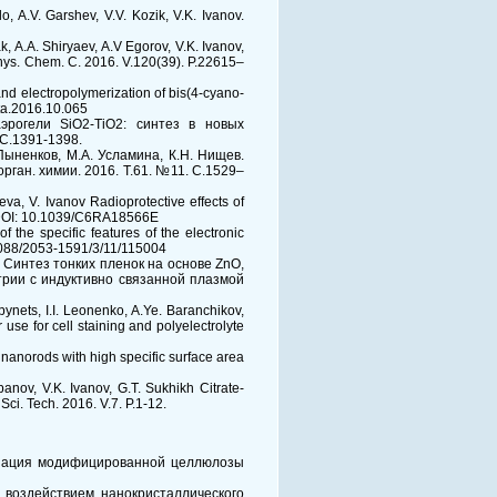
o, A.V. Garshev, V.V. Kozik, V.K. Ivanov.
, A.A. Shiryaev, A.V Egorov, V.K. Ivanov,
hys. Chem. C. 2016. V.120(39). P.22615–
 and electropolymerization of bis(4-cyano-
cta.2016.10.065
аэрогели SiO2-TiO2: синтез в новых
 С.1391-1398.
 Пыненков, М.А. Усламина, К.Н. Нищев.
ган. химии. 2016. Т.61. №11. С.1529–
a, V. Ivanov Radioprotective effects of
9. DOI: 10.1039/C6RA18566E
f the specific features of the electronic
0.1088/2053-1591/3/11/115004
М. Синтез тонких пленок на основе ZnO,
трии с индуктивно связанной плазмой
ynets, I.I. Leonenko, A.Ye. Baranchikov,
r use for cell staining and polyelectrolyte
nanorods with high specific surface area
panov, V.K. Ivanov, G.T. Sukhikh Citrate-
Sci. Tech. 2016. V.7. P.1-12.
бонизация модифицированной целлюлозы
е воздействием нанокристаллического