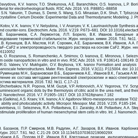
 Davydova, K.V. Ivanov, T.O. Shekunova, A.E. Baranchikov, O.S. Ivanova, L.P. Boril
terial for electrorheological fluids. RSC Adv. 2016. V.6. P.88851–88858
S.N. Yakunin, T. Dumas, S. Demir, S. Wang, S.G. Minasian, D.K. Shuh, T. Tyliszczak
ocrystalline Cerium Dioxide: Experimental Data and Thermodynamic Modeling. J. P
 Kotov, V. K. Ivanov, Y. V. Nelyubina, I. V. Ananyev, V. K. Laurinavichyute Synthesis
 and counter-ions. Electrochim. Acta. 2016. V.219. P.673–681. DOI: 10.1016/j.electa
.Е. Баранчиков, С.А. Лермонтов, Л.П. Борило, В.К. Иванов. Бинарные 
ледование термической стабильности. Журн. неорган. химии. 2016. Т.61. №11.
.В. Кузнецов, В.А. Маслов, Н.И. Сорокин, А.Е. Баранчиков, В.К. Иванов, А.А.
F–CaF2 и электропроводность твердого раствора на основе CaF2. Журн. неор
16110052
a, O. Rozanova, S. Romanchenko, A. Smirnov, O. Ivanova, E. Mironova, I. Seleznev
erium oxide nanoparticles in vitro and in vivo. RSC Adv. 2016. V.6. P.106141-10614
, R.G. Valeev, V.V. Mukhgalin, O.V. Boytsova, V.K. Ivanov Formation and analysis o
 nanoscale heterostructures. Mater. Res. Express. 2016. V.3(11). P.115004. doi: 1
 Румянцева М.Н., Барановская В.Б., Баранчиков А.Е., Иванов В.К., Гаськов А.
ление их состава методами рентгеновской спектроскопии и масс-спектроме
стика материалов. 2016. Т.82. №11. С.17–21
Shcherbakov, N.R. Popova, M.M. Guzyk, V.P. Antonovich, А.V. Yegorova, Y.V. Scryp
 luminescent organic dots by the thermolysis of citric acid in the urea melt, and thei
n J. Nanotechnol. 2016. V.7. P.1905–1917. DOI: 10.3762/bjnano.7.182
 (Galkina), A.S. Kraev, V.K. Ivanov, A.V. Agafonov Micro-mesoporous anatase TiO2 
ility and photocatalytic activity. Micropor. Mesopor. Mat. 2016. V.235. P.185-194.
vintseva, I.I. Selezneva, R.A. Poltavtseva, E.I. Zaraisky, A.M. Poltavtsev, A.A. Ste
stimulate proliferation of human mesenchymal stem cells in vitro. Int. J. Nanomech. 
.В. Базанов, П.Р. Смирнов, М.В. Радугин, А.Г. Захаров, В.К. Иванов. Кар
Журн. 2017. Т.61. №2. С.21-29. DOI: 10.1134/S107036321906029X
рбаков А.Б., Попова Н.Р., Иванов В.К. Клеточные реакции, индуцированны