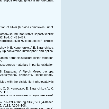
растворов оксида цинка в неполярных
tion of silver (I) oxide complexes Funct.
дрофобизация пористых керамических
2. №4. С. 431-437.
гидротермально-микроволновой синтез
.
achev, N.E. Kononenko, A.E. Baranchikov,
cy up-conversion luminophor and optical
lumina aerogels structure by the variation
5.
esoporous materials in partial oxidation
В. Ездакова, V. Pipich. Мезоструктура
тразвуковой обработки Поверхность.
es with the visible-light photocatalytic
, O. S. Ivanova, A. E. Baranchikov, V. K.
27. P.1–9.
катализаторы олигомеризации гексена-1
edorov. α-NaYF4:Yb:Er@AlPc(C2O3)4-Based
6. V.182. P.104–108.