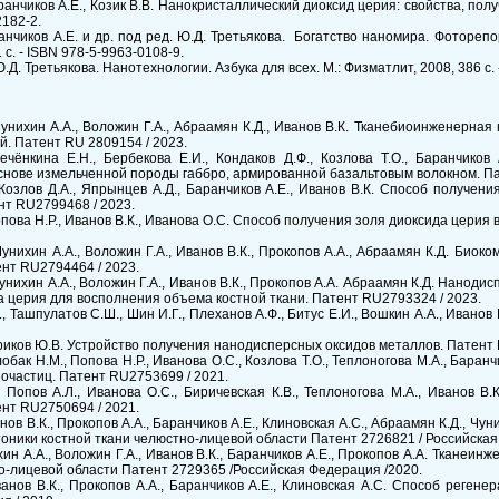
ранчиков А.Е., Козик В.В. Нанокристаллический диоксид церия: свойства, полу
2182-2.
ранчиков А.Е. и др. под ред. Ю.Д. Третьякова. Богатство наномира. Фотореп
с. - ISBN 978-5-9963-0108-9.
.Д. Третьякова. Нанотехнологии. Азбука для всех. М.: Физматлит, 2008, 386 с.
Чунихин А.А., Воложин Г.А., Абраамян К.Д., Иванов В.К. Тканебиоинженерна
й. Патент RU 2809154 / 2023.
ечёнкина Е.Н., Бербекова Е.И., Кондаков Д.Ф., Козлова Т.О., Баранчиков
снове измельченной породы габбро, армированной базальтовым волокном. Па
, Козлов Д.А., Япрынцев А.Д., Баранчиков А.Е., Иванов В.К. Способ получе
нт RU2799468 / 2023.
Попова Н.Р., Иванов В.К., Иванова О.С. Способ получения золя диоксида церия
Чунихин А.А., Воложин Г.А., Иванов В.К., Прокопов А.А., Абраамян К.Д. Био
нт RU2794464 / 2023.
Чунихин А.А., Воложин Г.А., Иванов В.К., Прокопов А.А. Абраамян К.Д. Нано
а церия для восполнения объема костной ткани. Патент RU2793324 / 2023.
, Ташпулатов С.Ш., Шин И.Г., Плеханов А.Ф., Битус Е.И., Вошкин А.А., Иванов
риков Ю.В. Устройство получения нанодисперсных оксидов металлов. Патент 
обак Н.М., Попова Н.Р., Иванова О.С., Козлова Т.О., Теплоногова М.А., Баран
очастиц. Патент RU2753699 / 2021.
, Попов А.Л., Иванова О.С., Биричевская К.В., Теплоногова М.А., Иванов В
нт RU2750694 / 2021.
анов В.К., Прокопов А.А., Баранчиков А.Е., Клиновская А.С., Абраамян К.Д., Ч
оники костной ткани челюстно-лицевой области Патент 2726821 / Российская
ихин А.А., Воложин Г.А., Иванов В.К., Баранчиков А.Е., Прокопов А.А. Тканеи
о-лицевой области Патент 2729365 /Российская Федерация /2020.
ванов В.К., Прокопов А.А., Баранчиков А.Е., Клиновская А.С. Способ реген