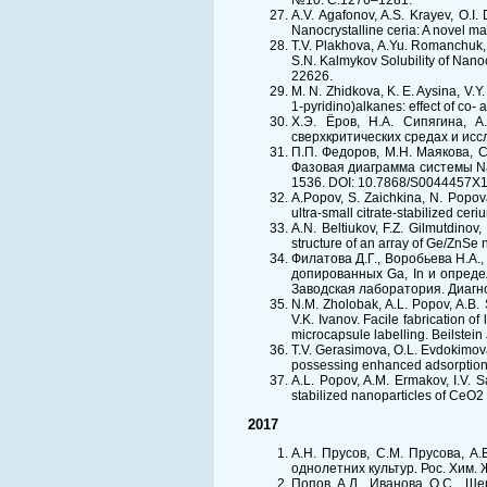
№10. С.1276–1281.
A.V. Agafonov, A.S. Krayev, O.I.
Nanocrystalline ceria: A novel ma
T.V. Plakhova, A.Yu. Romanchuk, 
S.N. Kalmykov Solubility of Nan
22626.
M. N. Zhidkova, K. E. Aysina, V.Y.
1-pyridino)alkanes: effect of co-
Х.Э. Ёров, Н.А. Сипягина, А
сверхкритических средах и исс
П.П. Федоров, М.Н. Маякова, С
Фазовая диаграмма системы Na
1536. DOI: 10.7868/S0044457X
A.Popov, S. Zaichkina, N. Popov
ultra-small citrate-stabilized c
A.N. Beltiukov, F.Z. Gilmutdinov
structure of an array of Ge/ZnSe
Филатова Д.Г., Воробьева Н.А.,
допированных Ga, In и опреде
Заводская лаборатория. Диагно
N.M. Zholobak, A.L. Popov, A.B. 
V.K. Ivanov. Facile fabrication of
microcapsule labelling. Beilstei
T.V. Gerasimova, O.L. Evdokimova
possessing enhanced adsorption ab
A.L. Popov, A.M. Ermakov, I.V. Sa
stabilized nanoparticles of CeO2 
2017
А.Н. Прусов, С.М. Прусова, А
однолетних культур. Рос. Хим. 
Попов А.Л., Иванова О.С., Ще