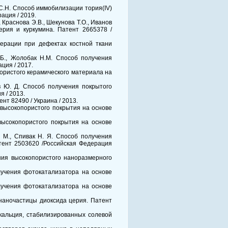
в С.Н. Способ иммобилизации тория(IV)
ация / 2019.
, Краснова Э.В., Шекунова Т.О., Иванов
ерия и куркумина. Патент 2665378 /
енерации при дефектах костной ткани
В.Б., Жолобак Н.М. Способ получения
ция / 2017.
 пористого керамического материала на
ов Ю. Д. Способ получения покрытого
 / 2013.
нт 82490 / Украина / 2013.
ия высокопористого покрытия на основе
я высокопористого покрытия на основе
Н. М., Спивак Н. Я. Способ получения
тент 2503620 /Российская Федерация
чения высокопористого наноразмерного
получения фотокатализатора на основе
получения фотокатализатора на основе
 наночастицы диоксида церия. Патент
 кальция, стабилизированных солевой