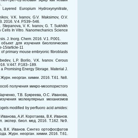
Метил-трет-бутиловый эфир как новый
.
f Layered Europium Hydroxynynitrate,
ikov, V.K. Ivanov, G.V. Maksimov, O.V.
B. 2016. V.4. P.539–546.
 E. Stepanova, V. K. Ivanov, G. T. Sukhikh
m Cells In Vitro. Nanomechanics Science
is. J. Inorg. Chem. 2016. V.1. P.001.
– объект для изучения биологических
15/article-11
on of primary mouse embryonic fibroblasts
edev, L.P. Borilo, V.K. Ivanov. Cerous
016. V.447. P.183–189.
s a Promising Energy Storage. Material J.
 Журн. неорган. химии. 2016. Т.61. №8.
 способ получения микро-мезопористого
Марченко, Т.В. Букреева, О.С. Иванова,
 изучения молекулярных механизмов
ogels modified by perfluoro acid amides:
. Иванова, А.И. Коротаева, В.К. Иванов.
экспер. биол. мед. 2016. Т.162. №9.
ва, В.К. Иванов. Синтез ортофосфатов
а. Журн. неорган. химии. 2016. Т.61.