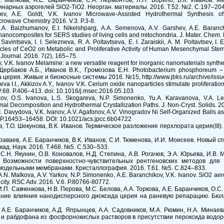
Н. Малкова, А.Е. Баранчиков, С.А. Лермонтов, Л.П. Борило, В.К. Иванов. 
нарных аэрогелей SiO2-TiO2. Неорган. материалы. 2016. Т.52. №2. С.197–204
sev, A.E. Goldt, V.K. Ivanov Microwave-Assisted Hydrothermal Synthesis o
owave Chemistry 2016. V.3. P.3-8.
.A. Baizhumanov, E.I. Nikelshparg, A.A. Semenova, A.V. Garshev, A.E. Baranch
anocomposites for SERS studies of living cells and mitochondria. J. Mater. Chem. 
Savintseva, I. I. Selezneva, R. A. Poltavtseva, E. I. Zaraiskii, A. M. Poltavtsev, I.
ticles of CeO2 on Metabolic and Proliferative Activity of Human Mesenchymal Ste
 Journal. 2016. 7(2), 165–75.
, V.K. Ivanov Melamine: a new versatile reagent for inorganic nanomaterials synthes
Щербаков А.Б., Иванов В.К., Громозова Е.Н. Photobacterium phosphoreum 
ерия. Живые и биокосные системы 2016. №15, http://www.jbks.ru/archive/issue-
a I.I., Akkizov A.Y., Ivanov V.K. Cerium oxide nanoparticles stimulate proliferati
. V.68. P.406–413. doi: 10.1016/j.msec.2016.05.103
ov, O.S. Ivanova, L.S. Skogareva, N.P. Simonenko, Yu.A. Karavanova, V.A. Leb
al Decomposition and Hydrothermal Crystallization Paths. J. Non-Cryst. Solids. 2
I. Davydova, V.K. Ivanov, A.V. Agafonov, A.V. Vinogradov Ni Self-Organized Balls a
. P.16453–16458. DOI: 10.1021/acs.jpcc.6b04722
в, Т.О. Шекунова, В.К. Иванов. Термическое разложение перхлората церия(III).
 Караваев, А.Е. Баранчиков, В.К. Иванов, С.И. Тюменова, И.И. Моисеев. Новый
ад. Наук. 2016. Т.468. №5. С.530–533.
 С.Н. Якунин, О.В. Коновалов, Н.Д. Степина, А.В. Рогачев, Э.А. Юрьева, И.В. 
ов Возможности поверхностно-чувствительных рентгеновских методов для
модельными мембранами. Кристаллография. 2016. Т.61. №5. С.824–833.
A.N. Malkova, A.V. Yarkov, N.P. Simonenko, A.E. Baranchikov, V.K. Ivanov. SiO2 aer
icity. RSC Adv. 2016. V.6. P.80766-80772.
И.П. Савченкова, Н.В. Перова, М.С. Белова, А.А. Торкова, А.Е. Баранчиков, О.С
ие влияния нанодисперсного диоксида церия на раневую репарацию. Бюлл. 
, А.Е. Баранчиков, А.Д. Япрынцев, А.А. Садовников, М.А. Рюмин, Н.А. Минае
 и рабдофана из фосфорнокислых растворов в присутствии пероксида водород