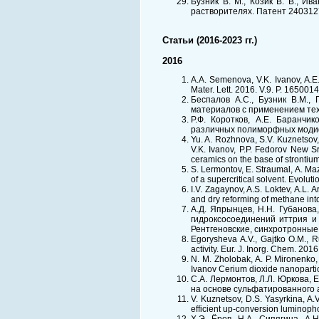
Бузник В. М., Козик В. В., И
растворителях. Патент 2403127
Статьи (2016-2023 гг.)
2016
A.A. Semenova, V.K. Ivanov, A.E. 
Mater. Lett. 2016. V.9. P. 1650014
Беспалов А.С., Бузник В.М.,
материалов с применением техн
Р.Ф. Коротков, А.Е. Баранчик
различных полиморфных модифи
Yu. A. Rozhnova, S.V. Kuznetsov,
V.K. Ivanov, P.P. Fedorov New S
ceramics on the base of strontiu
S. Lermontov, E. Straumal, A. Maz
of a supercritical solvent. Evolu
I.V. Zagaynov, A.S. Loktev, A.L.
and dry reforming of methane in
А.Д. Япрынцев, Н.Н. Губанова,
гидроксосоединений иттрия и
Рентгеновские, синхротронные
Egorysheva A.V., Gajtko O.M., Ru
activity. Eur. J. Inorg. Chem. 20
N. M. Zholobak, A. P. Mironenko, 
Ivanov Cerium dioxide nanopartic
С.А. Лермонтов, Л.Л. Юркова, 
на основе сульфатированного а
V. Kuznetsov, D.S. Yasyrkina, A
efficient up-conversion luminoph