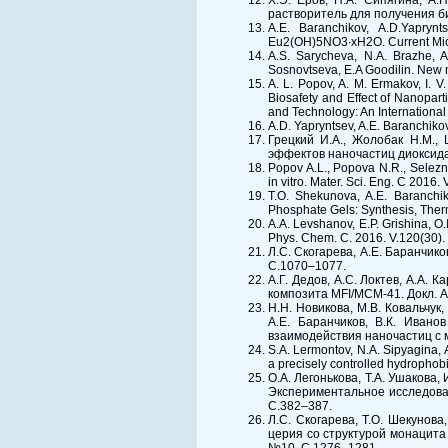
Х.Э. Ёров, Н.А. Сипягина, А.
растворитель для получения би
A.E. Baranchikov, A.D.Yaprynt
Eu2(OH)5NO3∙xH2O. Current Micr
A.S. Sarycheva, N.A. Brazhe, A
Sosnovtseva, E.A Goodilin. New n
A. L. Popov, A. M. Ermakov, I. V. 
Biosafety and Effect of Nanopar
and Technology: An International
A.D. Yapryntsev, A.E. Baranchikov
Грецкий И.А., Жолобак Н.М., 
эффектов наночастиц диоксида ц
Popov A.L., Popova N.R., Seleznev
in vitro. Mater. Sci. Eng. C 2016
T.O. Shekunova, A.E. Baranchik
Phosphate Gels: Synthesis, Therm
A.A. Levshanov, E.P. Grishina, O.
Phys. Chem. C. 2016. V.120(30)
Л.С. Скогарева, А.Е. Баранчико
С.1070–1077.
А.Г. Дедов, А.С. Локтев, А.А.
композита MFI/MCM-41. Докл. Ак
Н.Н. Новикова, М.В. Ковальчук,
А.Е. Баранчиков, В.К. Иван
взаимодействия наночастиц с 
S.A. Lermontov, N.A. Sipyagina, 
a precisely controlled hydrophob
О.А. Легонькова, Т.А. Ушакова, 
Экспериментальное исследован
C.382–387.
Л.С. Скогарева, Т.О. Шекунова
церия со структурой монацита