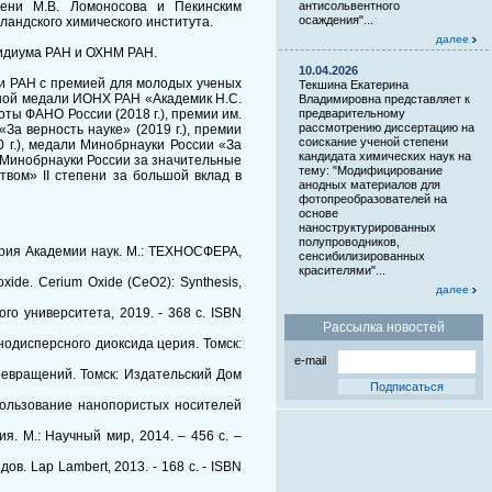
мени М.В. Ломоносова и Пекинским
антисольвентного
осаждения"...
ландского химического института.
далее
зидиума РАН и ОХНМ РАН.
10.04.2026
али РАН с премией для молодых ученых
Текшина Екатерина
мятной медали ИОНХ РАН «Академик Н.С.
Владимировна представляет к
моты ФАНО России (2018 г.), премии им.
предварительному
рассмотрению диссертацию на
За верность науке» (2019 г.), премии
соискание ученой степени
 г.), медали Минобрнауки России «За
кандидата химических наук на
ы Минобрнауки России за значительные
тему: "Модифицирование
твом» II степени за большой вклад в
анодных материалов для
фотопреобразователей на
основе
наноструктурированных
полупроводников,
тория Академии наук. М.: ТЕХНОСФЕРА,
сенсибилизированных
красителями"...
 oxide. Cerium Oxide (CeO2): Synthesis,
далее
го университета, 2019. - 368 с. ISBN
Рассылка новостей
анодисперсного диоксида церия. Томск:
e-mail
превращений. Томск: Издательский Дом
использование нанопористых носителей
я. М.: Научный мир, 2014. – 456 с. –
. Lap Lambert, 2013. - 168 c. - ISBN