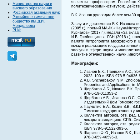
является профессором Российско-
Министерство науки и
политехническим институтом), действ
высшего образования
Российская академия наук
В.К. Иванов руководил более чем 3
Российское химическое
общество им. Д.И.
Заслуги и достижения В.К. Иванова п
Менделеева
(2005 г.), премий МАИК «Наука/Интерп
РНФ
Курнаков» (2017 г.), медали «За вклад
И.В. Гребенщикова РАН (2018 г.), пр
памяти митрополита Московского и К
вклад в реализацию государственной 
заслуги в сфере науки и многолетни
развитие отечественной науки, много
Монографии:
Иванов В.К., Паевский А.С., 
2023. 100 с. ISBN 978-5-94836-
A.B. Shcherbakov, N.M. Zholobak
Properties and Applications, in
Щербаков А.Б., Иванов В.К. П
978-5-19-011353-2
Щербаков А.Б., Иванова О.С., 
Издательский Дом Томского гос
Паукштис Е.А., Козик В.В., В
Томского государственного унив
Коллектив авторов, отв. ред.
лекарств в медицине. СПб.: Хими
Коллектив авторов, отв. реда
ISBN 978-5-91522-393-5.
Шариков Ф.Ю., Иванов В.К., Ша
978-3-659-46596-3.