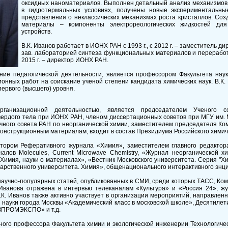
оксидных наноматериалов. Выполнен детальный анализ механизмо
в гидротермальных условиях, получены новые экспериментальны
представления о неклассических механизмах роста кристаллов. Со
материалы – компоненты электрореологических жидкостей для
устройств.
В.К. Иванов работает в ИОНХ РАН с 1993 г., с 2012 г. – заместитель 
зав. лабораторией синтеза функциональных материалов и перерабо
2015 г. – директор ИОНХ РАН.
ние педагогической деятельности, является профессором Факультета наук
онных работ на соискание ученой степени кандидата химических наук. В.К. 
ервого (высшего) уровня.
организационной деятельностью, является председателем Ученого
вердого тела при ИОНХ РАН, членом диссертационных советов при МГУ им.
ного совета РАН по неорганической химии, заместителем председателя Ком
онструкционным материалам, входит в состав Президиума Российского химич
ктором Реферативного журнала «Химия», заместителем главного редактор
алов Molecules, Current Microwave Chemistry, «Журнал неорганической х
Химия, науки о материалах», «Вестник Московского университета. Серия "Х
дарственного университета. Химия», общенационального интерактивного энц
научно-популярных статей, опубликованных в СМИ, среди которых ТАСС, Ком
 Иванова отражена в интервью телеканалам «Культура» и «Россия 24», ж
В.К. Иванов также активно участвует в организации мероприятий, направлен
науки города Москвы «Академический класс в московской школе», Десятилети
ЗПРОМЭКСПО» и т.д.
ного профессора Факультета химии и экологической инженерии Технологичес