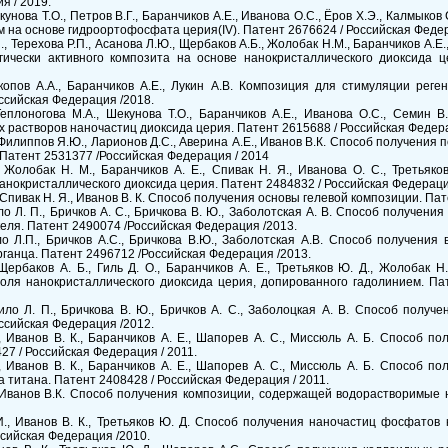
я / 2019.
кунова Т.О., Петров В.Г., Баранчиков А.Е., Иванова О.С., Ёров Х.Э., Калмыко
 на основе гидроортофосфата церия(IV). Патент 2676624 / Российская Федер
., Терехова Р.П., Асанова Л.Ю., Щербаков А.Б., Жолобак Н.М., Баранчиков А.Е.
гически активного композита на основе нанокристаллического диоксида ц
окопов А.А., Баранчиков А.Е., Лукин А.В. Композиция для стимуляции рег
ссийская Федерация /2018.
Теплоногова М.А., Шекунова Т.О., Баранчиков А.Е., Иванова О.С., Семин 
 растворов наночастиц диоксида церия. Патент 2615688 / Российская Федера
 Филиппов Я.Ю., Ларионов Д.С., Аверина А.Е., Иванов В.К. Способ получения
Патент 2531377 /Российская Федерация / 2014
, Жолобак Н. М., Баранчиков А. Е., Спивак Н. Я., Иванова О. С., Третьяк
нокристаллического диоксида церия. Патент 2484832 / Российская Федерация
 Спивак Н. Я., Иванов В. К. Способ получения основы гелевой композиции. Пате
рило Л. П., Бричков А. С., Бричкова В. Ю., Заболотская А. В. Способ получен
еля. Патент 2490074 /Российская Федерация /2013.
ило Л.П., Бричков А.С., Бричкова В.Ю., Заболотская А.В. Способ получени
рганца. Патент 2496712 /Российская Федерация /2013.
 Щербаков А. Б., Гиль Д. О., Баранчиков А. Е., Третьяков Ю. Д., Жолобак 
золя нанокристаллического диоксида церия, допированного гадолинием. Па
орило Л. П., Бричкова В. Ю., Бричков А. С., Заболоцкая А. В. Способ полу
ссийская Федерация /2012.
Р., Иванов В. К., Баранчиков А. Е., Шапорев А. С., Миссюль А. Б. Способ 
27 / Российская Федерация / 2011.
Р., Иванов В. К., Баранчиков А. Е., Шапорев А. С., Миссюль А. Б. Способ 
 титана. Патент 2408428 / Российская Федерация / 2011.
, Иванов В.К. Способ получения композиции, содержащей водорастворимые
И., Иванов В. К., Третьяков Ю. Д. Способ получения наночастиц фосфатов
ссийская Федерация /2010.