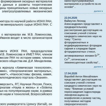
наноструктурированных
в формирования оксидных материалов
материалов и устройств на их
е данные и развиты теоретические
основе"...
зданы принципиально новые оксидные
 электроуправляемых механических
далее
22.04.2026
Ваймугин Леонид
директора по научной работе ИОНХ РАН,
Александрович представляет к
тки минерального сырья ИОНХ РАН. С
предварительному
рассмотрению диссертацию на
соискание ученой степени
 о материалах им. М.В. Ломоносова,
кандидата химических наук на
Иванов входит в число организаторов
тему: "Синтез
фторцирконатных и
модифицированных фторидом
гафния и хлоридом бария
 совета ИОНХ РАН, председателем
фторцирконатных стекол,
 М.В. Ломоносова и ИМЕТ РАН, членом
3+
активированных ионами Er
,
иссии РАН по истории химии, членом
3+
Ce
; оптические и
еского общества им. Д.И. Менделеева.
люминесцентные свойства"...
далее
а журнала «Химическая технология»,
имии», «Неорганические материалы»,
17.04.2026
имия"», «Наносистемы: физика, химия,
Воробей Антон Михайлович
иклопедического портала «Знания».
представляет диссертацию на
соискане ученой степени
мерсантъ, RT, Научная Россия, Поиск,
кандидата химических наук на
урналам «Наука и жизнь» и «Sistema
тему: "Влияние условий
ных на популяризацию науки, в рамках
переосаждения гидрохлорида
я науки и технологий, Всероссийского
левофлоксацина на
морфологию и размер частиц,
получаемых методом
кого университета Цзянсу (Китай), он
сверхкритического