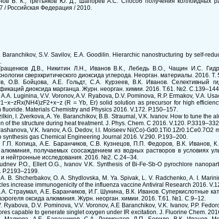
ванов В. К., Третьяков Ю. Д., Шапорев А.С. Способ получения коллоидных 
 / Российская Федерация / 2010.
Baranchikov, S.V. Savilov, E.A. Goodilin. Hierarchic nanostructuring by self-reduc
.
 Гращенков Д.В., Никитин Л.Н., Иванов В.К., Лебедь В.О., Чащин И.С. Ги
ологии сверхкритического диоксида углерода. Неорган. материалы. 2016. Т. 5
ов, О.В. Бойцова, А.Е. Гольдт, С.А. Курзеев, В.К. Иванов. Селективный 
каций диоксида марганца. Журн. неорган. химии. 2016. Т.61. №2. С.139–144
 A.A. Luginina, V.V. Voronov, A.V. Ryabova, D.V. Pominova, R.P. Ermakov, V.A. Us
r1−x−zRx(NH4)zF2+x−z (R = Yb, Er) solid solution as precursor for high efficien
m fluoride. Materials Chemistry and Physics 2016. V.172. P.150–157.
ilkin, I. Zverkova, A. Ye. Baranchikov, B.B. Straumal, V.K. Ivanov. How to tune the a
tion of the structure during heat treatment. J. Phys. Chem. C 2016. V.120. P.3319–332
 Arashanova, V.K. Ivanov, A.G. Dedov, I.I. Moiseev Ni(Co)-Gd0.1Ti0.1Zr0.1Ce0.7O2 m
to synthesis gas Chemical Engineering Journal 2016. V.290. P.193–200.
 Г.П. Копица, А.Е. Баранчиков, С.В. Кузнецов, П.П. Федоров, В.К. Иванов, К.
 алюминия, получаемых соосаждением из водных растворов в условиях уль
 и нейтронные исследования. 2016. №2. С.24–34.
dnev P.O., Ellert O.G., Ivanov V.K. Synthesis of Bi-Fe-Sb-O pyrochlore nanoparticl
16. P.2193–2199.
A. B. Shcherbakov, O. A. Shydlovska, M. Ya. Spivak, L. V. Radchenko, A. I. Marinin
les increase immunogenicity of the influenza vaccine Antiviral Research 2016. V.1
Е.А. Страумал, А.Е. Баранчиков, И.Г. Шунина, В.К. Иванов. Суперкислотные 
эрогеля оксида алюминия. Журн. неорган. химии. 2016. Т.61. №1. С.9–12.
.V. Ryabova, D.V. Pominova, V.V. Voronov, A.E Baranchikov, V.K. Ivanov, P.P. F
ores capable to generate singlet oxygen under IR excitation. J. Fluorine Chem. 201