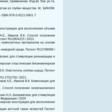
чение, применение. Изд-во Том. ун-та,
ортаж из глубин вещества. М.: БИНОМ,
 - ISBN 978-5-9221-0901-7.
я конструкция для восполнения объема
 А.Е., Иванов В.К. Способ получения
тент RU2804315 / 2023.
ния композитных материалов на основе
 в неводной среде. Патент RU2798099 /
комплекс для стимуляции регенерации и
дисперсная пластическая биоинженерная
 В.К. Очиститель хлопка-сырца. Патент
RU 2752756 / 2021.
чиков А.Е., Иванов В.К. Композиция для
.К. Способ получения неорганического
унихин Н.А. Биокомплекс для стимуляции
 Федерация / 2020.
нженерная конструкция для восполнения
ерации костной ткани челюстей Патент