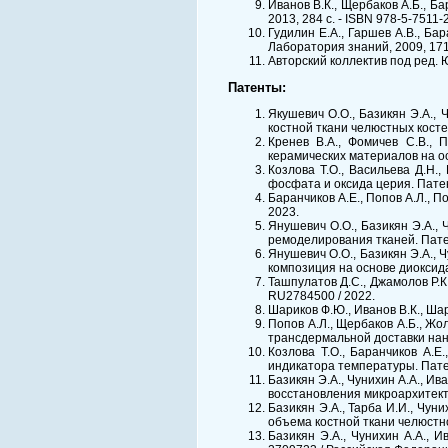
Иванов В.К., Щербаков А.Б., Ба
2013, 284 с. - ISBN 978-5-7511-
Гудилин Е.А., Гаршев А.В., Ба
Лаборатория знаний, 2009, 171 
Авторский коллектив под ред. Ю
Патенты:
Якушевич О.О., Базикян Э.А., 
костной ткани челюстных косте
Кренев В.А., Фомичев С.В., П
керамических материалов на о
Козлова Т.О., Васильева Д.Н.
фосфата и оксида церия. Пате
Баранчиков А.Е., Попов А.Л., 
2023.
Янушевич О.О., Базикян Э.А., 
ремоделирования тканей. Пате
Янушевич О.О., Базикян Э.А., 
композиция на основе диоксид
Ташпулатов Д.С., Джамолов Р.К.
RU2784500 / 2022.
Шариков Ф.Ю., Иванов В.К., Ша
Попов А.Л., Щербаков А.Б., Жол
трансдермальной доставки нан
Козлова Т.О., Баранчиков А.Е.
индикатора температуры. Пате
Базикян Э.А., Чунихин А.А., Ив
восстановления микроархитект
Базикян Э.А., Тарба И.И., Чун
объема костной ткани челюстн
Базикян Э.А., Чунихин А.А., И