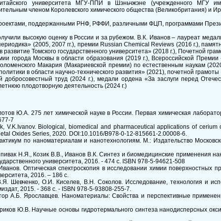
Китайского университета МГУ-ППИ в Шэньчжэне (учрежденного МГУ и
ительным членом Королевского химического общества (Великобритания) и Ир
0 проектами, поддержанными РНФ, РФФИ, различными ФЦП, программами Пре
олучили высокую оценку в России и за рубежом. В.К. Иванов – лауреат мед
ериодика» (2005, 2007 гг.), премии Russian Chemical Reviews (2016 г.), па
 в развитие Томского государственного университета» (2018 г.), Почетной гра
емии города Москвы в области образования (2019 г.), Всероссийской Премии «
оломенского Макария (Макариевской премии) по естественным наукам (2020
политики в области научно-технического развития» (2021), почетной грамот
й добросовестный труд (2024 г.), медали ордена «За заслуги перед Отечес
летнюю плодотворную деятельность (2024 г.)
Золотов Ю.А. 275 лет химической науке в России. Первая химическая лабора
677-7
, V.K.Ivanov. Biological, biomedical and pharmaceutical applications of cerium
: Metal Oxides Series, 2020. DOI:10.1016/B978-0-12-815661-2.00008-6.
рактикум по наноматериалам и нанотехнологиям. М.: Издательство Московско
Спивак Н.Я., Козик В.В., Иванов В.К. Синтез и биомедицинские применения н
ударственного университета, 2016. - 474 с. ISBN 978-5-94621-508
.К.Иванов. Оптическая спектроскопия в исследовании химии поверхностных 
ерситета, 2016. – 186 с.
 В.Я. Шевченко, О.И. Киселев, В.Н. Соколов. Исследование, технология и 
здат, 2015. - 368 с. - ISBN 978-5-93808-255-7.
ктор А.Б. Ярославцев. Наноматериалы: Свойства и перспективные применени
риков Ю.В. Научные основы гидротермального синтеза нанодисперсных оксидов