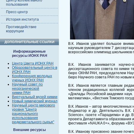
Центр коллективного
пользования
Пресс-центр
История института
Противодействие
коррупции
ДОПОЛНИТЕЛЬНЫЕ ССЫЛКИ
В.К. Иванов уделяет большое внима
научным руководителем 7 диссертаци
Информационные
всероссийских олимпиад школьников п
ресурсы ИОНХ РАН
Центр Цвета ИОНХ РАН
В.К. Иванов занимается научно-
Образовательный центр в
диссертационного совета по химии т
ИОНХ РАН
бюро ОХНМ РАН, председателем Науч
Конференция молодых
бюро Научного совета РАН по новым к
ученых ИОНХ РАН
Научный совет по
В.К. Иванов является главным реда
неорганической
членом редакционных коллегий журн
химии РАН
«Доклады Российской академии наук. 
Виртуальный музей химии
математика», «Вестник Томского госу
Новый химический журнал
Научный центр мирового
В.К. Иванов – автор многочисленных 
уровня "Центр
Индикатор и др. Деятельность В.К.
рационального
Science», газете «Парадигма» и др. 
использования
проекта Департамента образования и 
редкометального сырья"
фестиваля «NAUKA 0+», форума «ВУ
Внешние ресурсы
В.К. Иванову присвоено звание почет