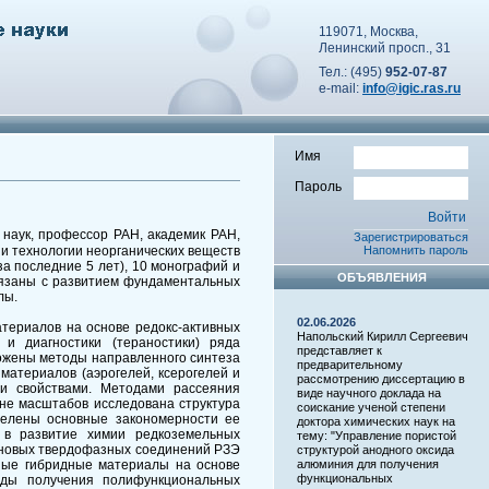
119071, Москва,
Ленинский просп., 31
Тел.: (495)
952-07-87
e-mail:
info@igic.ras.ru
Имя
Пароль
 наук, профессор РАН, академик РАН,
Зарегистрироваться
и и технологии неорганических веществ
Напомнить пароль
за последние 5 лет), 10 монографий и
ОБЪЯВЛЕНИЯ
вязаны с развитием фундаментальных
лы.
02.06.2026
териалов на основе редокс-активных
Напольский Кирилл Сергеевич
и диагностики (тераностики) ряда
представляет к
ожены методы направленного синтеза
предварительному
материалов (аэрогелей, ксерогелей и
рассмотрению диссертацию в
ми свойствами. Методами рассеяния
виде научного доклада на
не масштабов исследована структура
соискание ученой степени
делены основные закономерности ее
доктора химических наук на
 в развитие химии редкоземельных
тему: "Управление пористой
а новых твердофазных соединений РЗЭ
структурой анодного оксида
ьные гибридные материалы на основе
алюминия для получения
функциональных
ды получения полифункциональных