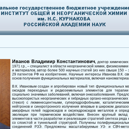
Иванов Владимир Константинович
,
доктор химических
1971 г.р., – специалист в области неорганической химии, физикохими
и материалов, автор более 500 научных статей (из них свыше 150 – 
29 патентов РФ на изобретение. Научные интересы Иванова В.К. с
основ получения функциональных материалов, включая наноматериа
В.К. Ивановым создан и апробирован новый тип функциональных ма
оксидов переходных и редкоземельных элементов для терапии 
социально значимых заболеваний, включая онкозаболевания. Предл
высокопористых неорганических и гибридных органо-неорганических 
стекол) с люминесцентными, супергидрофобными, каталитически
нейтронов и синхротронного излучения впервые в широком диапазо
аморфных гелей гидроксидов и оксигидроксидов металлов и опре
эволюции при термическом воздействии. Внесен крупный вклад
элементов в части разработки и реализации стратегий синтеза ряд
со слоистой и туннельной структурой. Получены полифункционал
соединений РЗЭ. Предложены масштабируемые УЗ- и СВЧ-мето