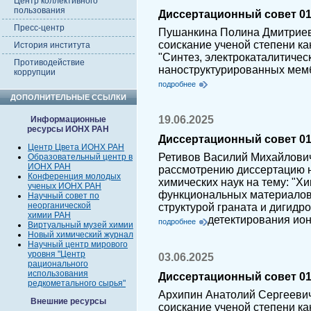
Центр коллективного
пользования
Диссертационный совет 01.
Пресс-центр
Пушанкина Полина Дмитриев
соискание ученой степени ка
История института
"Синтез, электрокаталитичес
Противодействие
наноструктурированных мемб
коррупции
подробнее
ДОПОЛНИТЕЛЬНЫЕ ССЫЛКИ
19.06.2025
Информационные
ресурсы ИОНХ РАН
Диссертационный совет 01.
Центр Цвета ИОНХ РАН
Ретивов Василий Михайлович
Образовательный центр в
ИОНХ РАН
рассмотрению диссертацию н
Конференция молодых
химических наук на тему: "Х
ученых ИОНХ РАН
функциональных материалов 
Научный совет по
неорганической
структурой граната и дигидр
химии РАН
детектирования ио
подробнее
Виртуальный музей химии
Новый химический журнал
Научный центр мирового
уровня "Центр
03.06.2025
рационального
использования
Диссертационный совет 01.
редкометального сырья"
Архипин Анатолий Сергеевич
Внешние ресурсы
соискание ученой степени ка