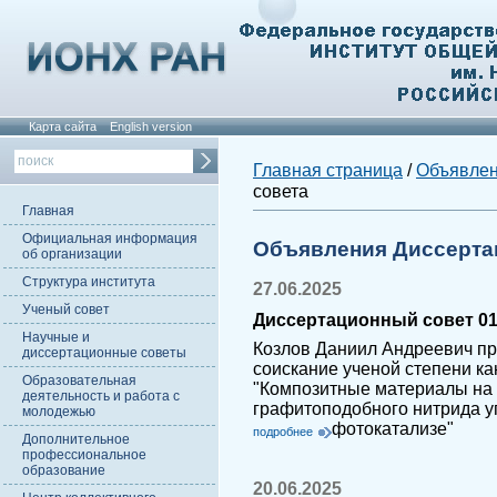
Карта сайта
English version
Главная страница
/
Объявле
совета
Главная
Официальная информация
Объявления Диссерта
об организации
Структура института
27.06.2025
Ученый совет
Диссертационный совет 01
Научные и
Козлов Даниил Андреевич пр
диссертационные советы
соискание ученой степени ка
Образовательная
"Композитные материалы на 
деятельность и работа с
графитоподобного нитрида у
молодежью
фотокатализе"
подробнее
Дополнительное
профессиональное
образование
20.06.2025