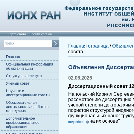
Карта сайта
English version
Главная страница
/
Объявле
совета
Главная
Официальная информация
Объявления Диссерта
об организации
Структура института
02.06.2026
Ученый совет
Диссертационный совет 12.
Научные и
Напольский Кирилл Сергееви
диссертационные советы
рассмотрению диссертацию в
Образовательная
ученой степени доктора хими
деятельность и работа с
пористой структурой анодно
молодежью
функциональных нанострукту
Дополнительное
на их основе"
подробнее
профессиональное
образование