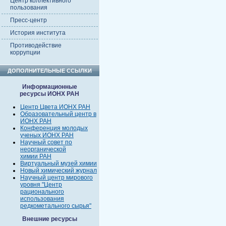
Центр коллективного
пользования
Пресс-центр
История института
Противодействие
коррупции
ДОПОЛНИТЕЛЬНЫЕ ССЫЛКИ
Информационные
ресурсы ИОНХ РАН
Центр Цвета ИОНХ РАН
Образовательный центр в
ИОНХ РАН
Конференция молодых
ученых ИОНХ РАН
Научный совет по
неорганической
химии РАН
Виртуальный музей химии
Новый химический журнал
Научный центр мирового
уровня "Центр
рационального
использования
редкометального сырья"
Внешние ресурсы