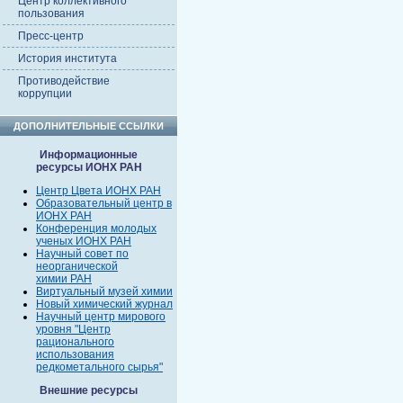
Центр коллективного
пользования
Пресс-центр
История института
Противодействие
коррупции
ДОПОЛНИТЕЛЬНЫЕ ССЫЛКИ
Информационные
ресурсы ИОНХ РАН
Центр Цвета ИОНХ РАН
Образовательный центр в
ИОНХ РАН
Конференция молодых
ученых ИОНХ РАН
Научный совет по
неорганической
химии РАН
Виртуальный музей химии
Новый химический журнал
Научный центр мирового
уровня "Центр
рационального
использования
редкометального сырья"
Внешние ресурсы