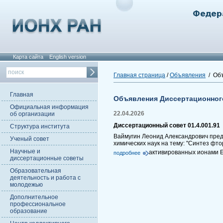
Карта сайта
English version
Главная страница
/
Объявления
/ Объ
Главная
Объявления Диссертационног
Официальная информация
22.04.2026
об организации
Диссертационный совет 01.4.001.91
Структура института
Ваймугин Леонид Александрович пред
Ученый совет
химических наук на тему: "Синтез ф
Научные и
активированных ионами E
подробнее
диссертационные советы
Образовательная
деятельность и работа с
молодежью
Дополнительное
профессиональное
образование