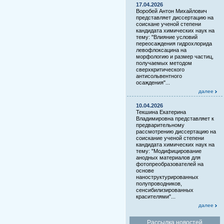
17.04.2026
Воробей Антон Михайлович
представляет диссертацию на
соискане ученой степени
кандидата химических наук на
тему: "Влияние условий
переосаждения гидрохлорида
левофлоксацина на
морфологию и размер частиц,
получаемых методом
сверхкритического
антисольвентного
осаждения"...
далее
10.04.2026
Текшина Екатерина
Владимировна представляет к
предварительному
рассмотрению диссертацию на
соискание ученой степени
кандидата химических наук на
тему: "Модифицирование
анодных материалов для
фотопреобразователей на
основе
наноструктурированных
полупроводников,
сенсибилизированных
красителями"...
далее
Рассылка новостей