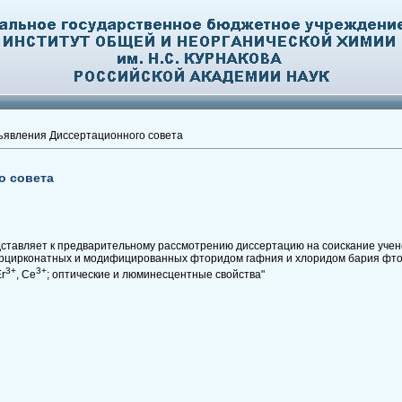
явления Диссертационного совета
о совета
ставляет к предварительному рассмотрению диссертацию на соискание учен
торцирконатных и модифицированных фторидом гафния и хлоридом бария фто
3+
3+
r
, Ce
; оптические и люминесцентные свойства"