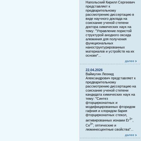
Напольский Кирилл Сергеевич
представляет к
предварительному
рассмотрению диссертацию в
виде научного доклада на
соискание ученой степени
доктора химических наук на
тему: "Управление пористой
структурой анодного оксида
алюминия для получения
функциональных
наноструктурированных
материалов и устройств на их
основе"...
далее
22.04.2026
Ваймугин Леонид
Александрович представляет к
предварительному
рассмотрению диссертацию на
соискание ученой степени
кандидата химических наук на
тему: "Синтез
фторцирконатных и
модифицированных фторидом
гафния и хлоридом бария
фторцирконатных стекол,
3+
активированных ионами Er
,
3+
Ce
; оптические и
люминесцентные свойства"...
далее