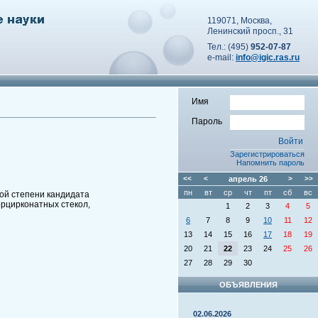
119071, Москва,
Ленинский просп., 31
Тел.: (495)
952-07-87
e-mail:
info@igic.ras.ru
Имя
Пароль
Зарегистрироваться
Напомнить пароль
<<
<
апрель
26
>
>>
пн
вт
ср
чт
пт
сб
вс
ой степени кандидата
рцирконатных стекол,
1
2
3
4
5
6
7
8
9
10
11
12
13
14
15
16
17
18
19
20
21
22
23
24
25
26
27
28
29
30
ОБЪЯВЛЕНИЯ
02.06.2026