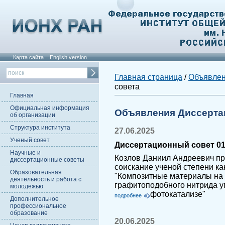
Карта сайта
English version
Главная страница
/
Объявле
совета
Главная
Официальная информация
Объявления Диссерта
об организации
Структура института
27.06.2025
Ученый совет
Диссертационный совет 01
Научные и
Козлов Даниил Андреевич пр
диссертационные советы
соискание ученой степени ка
Образовательная
"Композитные материалы на 
деятельность и работа с
графитоподобного нитрида у
молодежью
фотокатализе"
подробнее
Дополнительное
профессиональное
образование
20.06.2025