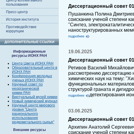
Центр коллективного
пользования
Диссертационный совет 01.
Пресс-центр
Пушанкина Полина Дмитриев
соискание ученой степени ка
История института
"Синтез, электрокаталитичес
Противодействие
наноструктурированных мемб
коррупции
подробнее
ДОПОЛНИТЕЛЬНЫЕ ССЫЛКИ
19.06.2025
Информационные
ресурсы ИОНХ РАН
Диссертационный совет 01.
Центр Цвета ИОНХ РАН
Ретивов Василий Михайлович
Образовательный центр в
ИОНХ РАН
рассмотрению диссертацию н
Конференция молодых
химических наук на тему: "Х
ученых ИОНХ РАН
функциональных материалов 
Научный совет по
неорганической
структурой граната и дигидр
химии РАН
детектирования ио
подробнее
Виртуальный музей химии
Новый химический журнал
Научный центр мирового
уровня "Центр
03.06.2025
рационального
использования
Диссертационный совет 01.
редкометального сырья"
Архипин Анатолий Сергеевич
Внешние ресурсы
соискание ученой степени ка