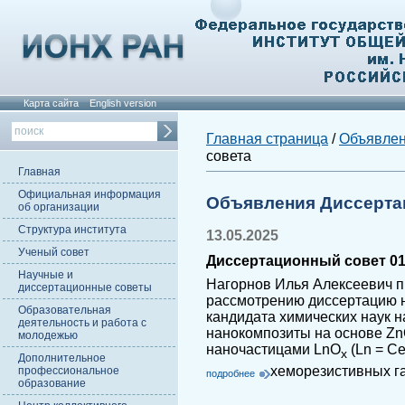
Карта сайта
English version
Главная страница
/
Объявле
совета
Главная
Официальная информация
Объявления Диссерта
об организации
Структура института
13.05.2025
Ученый совет
Диссертационный совет 01.
Научные и
Нагорнов Илья Алексеевич п
диссертационные советы
рассмотрению диссертацию н
Образовательная
кандидата химических наук 
деятельность и работа с
нанокомпозиты на основе Z
молодежью
наночастицами LnO
(Ln = Ce,
x
Дополнительное
хеморезистивных г
профессиональное
подробнее
образование