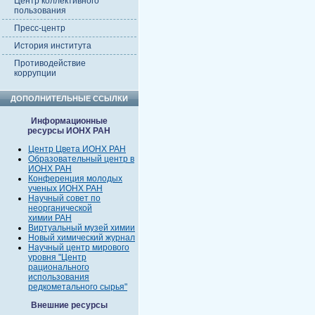
Центр коллективного
пользования
Пресс-центр
История института
Противодействие
коррупции
ДОПОЛНИТЕЛЬНЫЕ ССЫЛКИ
Информационные
ресурсы ИОНХ РАН
Центр Цвета ИОНХ РАН
Образовательный центр в
ИОНХ РАН
Конференция молодых
ученых ИОНХ РАН
Научный совет по
неорганической
химии РАН
Виртуальный музей химии
Новый химический журнал
Научный центр мирового
уровня "Центр
рационального
использования
редкометального сырья"
Внешние ресурсы