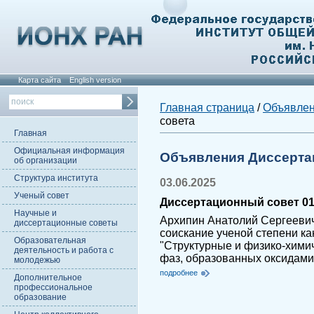
Карта сайта
English version
Главная страница
/
Объявле
совета
Главная
Официальная информация
Объявления Диссерта
об организации
Структура института
03.06.2025
Ученый совет
Диссертационный совет 01.
Научные и
Архипин Анатолий Сергеевич
диссертационные советы
соискание ученой степени ка
Образовательная
"Структурные и физико-хими
деятельность и работа с
фаз, образованных оксидами 
молодежью
подробнее
Дополнительное
профессиональное
образование