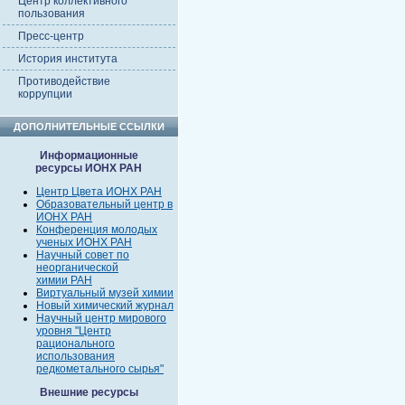
Центр коллективного
пользования
Пресс-центр
История института
Противодействие
коррупции
ДОПОЛНИТЕЛЬНЫЕ ССЫЛКИ
Информационные
ресурсы ИОНХ РАН
Центр Цвета ИОНХ РАН
Образовательный центр в
ИОНХ РАН
Конференция молодых
ученых ИОНХ РАН
Научный совет по
неорганической
химии РАН
Виртуальный музей химии
Новый химический журнал
Научный центр мирового
уровня "Центр
рационального
использования
редкометального сырья"
Внешние ресурсы