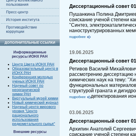
Центр коллективного
пользования
Диссертационный совет 01.
Пресс-центр
Пушанкина Полина Дмитриев
соискание ученой степени ка
История института
"Синтез, электрокаталитичес
Противодействие
наноструктурированных мемб
коррупции
подробнее
ДОПОЛНИТЕЛЬНЫЕ ССЫЛКИ
19.06.2025
Информационные
ресурсы ИОНХ РАН
Диссертационный совет 01.
Центр Цвета ИОНХ РАН
Ретивов Василий Михайлович
Образовательный центр в
ИОНХ РАН
рассмотрению диссертацию н
Конференция молодых
химических наук на тему: "Х
ученых ИОНХ РАН
функциональных материалов 
Научный совет по
неорганической
структурой граната и дигидр
химии РАН
детектирования ио
подробнее
Виртуальный музей химии
Новый химический журнал
Научный центр мирового
уровня "Центр
03.06.2025
рационального
использования
Диссертационный совет 01.
редкометального сырья"
Архипин Анатолий Сергеевич
Внешние ресурсы
соискание ученой степени ка