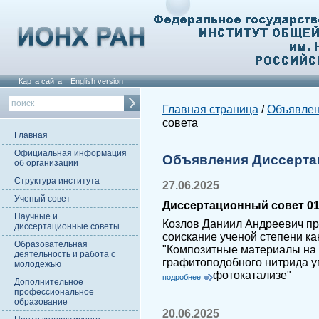
Карта сайта
English version
Главная страница
/
Объявле
совета
Главная
Официальная информация
Объявления Диссерта
об организации
Структура института
27.06.2025
Ученый совет
Диссертационный совет 01
Научные и
Козлов Даниил Андреевич пр
диссертационные советы
соискание ученой степени ка
Образовательная
"Композитные материалы на 
деятельность и работа с
графитоподобного нитрида у
молодежью
фотокатализе"
подробнее
Дополнительное
профессиональное
образование
20.06.2025