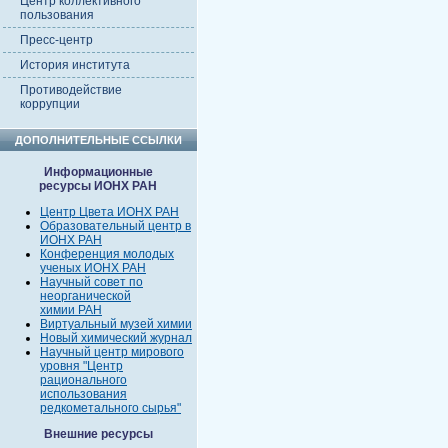
Центр коллективного
пользования
Пресс-центр
История института
Противодействие
коррупции
ДОПОЛНИТЕЛЬНЫЕ ССЫЛКИ
Информационные
ресурсы ИОНХ РАН
Центр Цвета ИОНХ РАН
Образовательный центр в
ИОНХ РАН
Конференция молодых
ученых ИОНХ РАН
Научный совет по
неорганической
химии РАН
Виртуальный музей химии
Новый химический журнал
Научный центр мирового
уровня "Центр
рационального
использования
редкометального сырья"
Внешние ресурсы