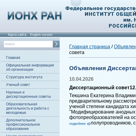
Карта сайта
English version
Главная страница
/
Объявле
совета
Главная
Официальная информация
Объявления Диссерта
об организации
Структура института
10.04.2026
Ученый совет
Диссертационный совет12.
Научные и
Текшина Екатерина Владими
диссертационные советы
предварительному рассмотр
Образовательная
ученой степени кандидата хи
деятельность и работа с
"Модифицирование анодных 
молодежью
фотопреобразователей на о
Дополнительное
полупроводников, 
подробнее
профессиональное
образование