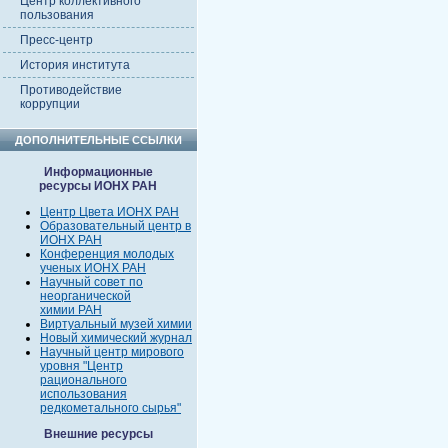
Центр коллективного
пользования
Пресс-центр
История института
Противодействие
коррупции
ДОПОЛНИТЕЛЬНЫЕ ССЫЛКИ
Информационные
ресурсы ИОНХ РАН
Центр Цвета ИОНХ РАН
Образовательный центр в
ИОНХ РАН
Конференция молодых
ученых ИОНХ РАН
Научный совет по
неорганической
химии РАН
Виртуальный музей химии
Новый химический журнал
Научный центр мирового
уровня "Центр
рационального
использования
редкометального сырья"
Внешние ресурсы