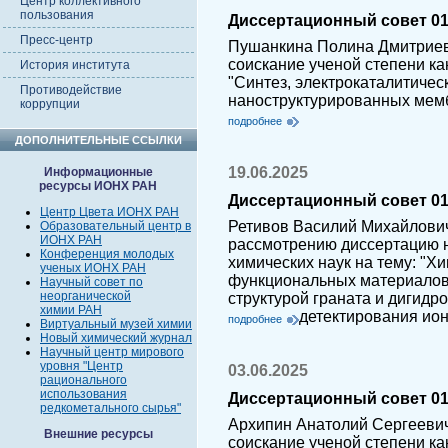
Центр коллективного
пользования
Диссертационный совет 01.
Пресс-центр
Пушанкина Полина Дмитриев
соискание ученой степени ка
История института
"Синтез, электрокаталитичес
Противодействие
наноструктурированных мемб
коррупции
подробнее
ДОПОЛНИТЕЛЬНЫЕ ССЫЛКИ
19.06.2025
Информационные
ресурсы ИОНХ РАН
Диссертационный совет 01.
Центр Цвета ИОНХ РАН
Ретивов Василий Михайлович
Образовательный центр в
ИОНХ РАН
рассмотрению диссертацию н
Конференция молодых
химических наук на тему: "Х
ученых ИОНХ РАН
функциональных материалов 
Научный совет по
неорганической
структурой граната и дигидр
химии РАН
детектирования ио
подробнее
Виртуальный музей химии
Новый химический журнал
Научный центр мирового
уровня "Центр
03.06.2025
рационального
использования
Диссертационный совет 01.
редкометального сырья"
Архипин Анатолий Сергеевич
Внешние ресурсы
соискание ученой степени ка