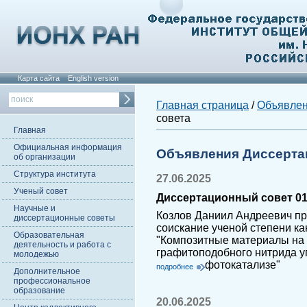
Карта сайта
English version
Главная страница
/
Объявле
совета
Главная
Официальная информация
Объявления Диссерта
об организации
Структура института
27.06.2025
Ученый совет
Диссертационный совет 01
Научные и
Козлов Даниил Андреевич пр
диссертационные советы
соискание ученой степени ка
Образовательная
"Композитные материалы на 
деятельность и работа с
графитоподобного нитрида у
молодежью
фотокатализе"
подробнее
Дополнительное
профессиональное
образование
20.06.2025