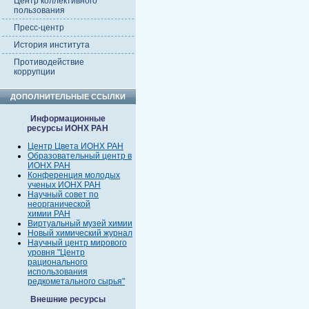
Центр коллективного
пользования
Пресс-центр
История института
Противодействие
коррупции
ДОПОЛНИТЕЛЬНЫЕ ССЫЛКИ
Информационные
ресурсы ИОНХ РАН
Центр Цвета ИОНХ РАН
Образовательный центр в
ИОНХ РАН
Конференция молодых
ученых ИОНХ РАН
Научный совет по
неорганической
химии РАН
Виртуальный музей химии
Новый химический журнал
Научный центр мирового
уровня "Центр
рационального
использования
редкометального сырья"
Внешние ресурсы