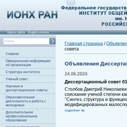
Карта сайта
English version
Главная страница
/
Объявле
совета
Главная
Официальная информация
Объявления Диссерта
об организации
Структура института
24.06.2024
Ученый совет
Диссертационный совет 01.
Научные и
Столбов Дмитрий Николаеви
диссертационные советы
соискание ученой степени ка
Образовательная
"Синтез, структура и функци
деятельность и работа с
модифицированных малосло
молодежью
подробнее
Дополнительное
профессиональное
образование