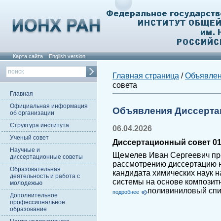
Карта сайта
English version
Главная страница
/
Объявле
совета
Главная
Официальная информация
Объявления Диссерта
об организации
Структура института
06.04.2026
Ученый совет
Диссертационный совет 01.
Научные и
Щемелев Иван Сергеевич пр
диссертационные советы
рассмотрению диссертацию н
Образовательная
кандидата химических наук н
деятельность и работа с
системы на основе композит
молодежью
поливиниловый спи
подробнее
Дополнительное
профессиональное
образование