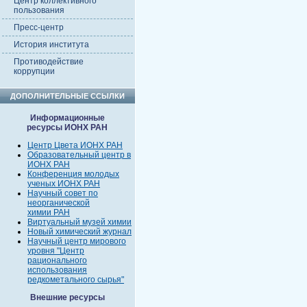
Центр коллективного
пользования
Пресс-центр
История института
Противодействие
коррупции
ДОПОЛНИТЕЛЬНЫЕ ССЫЛКИ
Информационные
ресурсы ИОНХ РАН
Центр Цвета ИОНХ РАН
Образовательный центр в
ИОНХ РАН
Конференция молодых
ученых ИОНХ РАН
Научный совет по
неорганической
химии РАН
Виртуальный музей химии
Новый химический журнал
Научный центр мирового
уровня "Центр
рационального
использования
редкометального сырья"
Внешние ресурсы