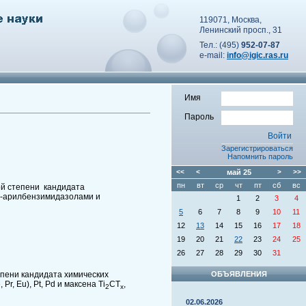
119071, Москва,
Ленинский просп., 31
Тел.: (495)
952-07-87
e-mail:
info@igic.ras.ru
Имя
Пароль
Зарегистрироваться
Напомнить пароль
<<
<
май
25
>
>>
пн
вт
ср
чт
пт
сб
вс
ой степени кандидата
 2-арилбензимидазолами и
1
2
3
4
5
6
7
8
9
10
11
12
13
14
15
16
17
18
19
20
21
22
23
24
25
26
27
28
29
30
31
пени кандидата химических
ОБЪЯВЛЕНИЯ
 Pr, Eu), Pt, Pd и максена Ti
CT
,
2
x
02.06.2026