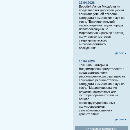
17.04.2026
Воробей Антон Михайлович
представляет диссертацию на
соискане ученой степени
кандидата химических наук на
тему: "Влияние условий
переосаждения гидрохлорида
левофлоксацина на
морфологию и размер частиц,
получаемых методом
сверхкритического
антисольвентного
осаждения"...
далее
10.04.2026
Текшина Екатерина
Владимировна представляет к
предварительному
рассмотрению диссертацию на
соискание ученой степени
кандидата химических наук на
тему: "Модифицирование
анодных материалов для
фотопреобразователей на
основе
наноструктурированных
полупроводников,
сенсибилизированных
красителями"...
далее
Рассылка новостей