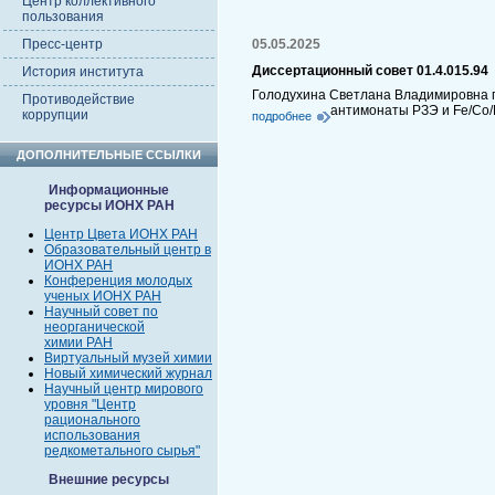
Центр коллективного
пользования
Пресс-центр
05.05.2025
Диссертационный совет 01.4.015.94
История института
Голодухина Светлана Владимировна п
Противодействие
антимонаты РЗЭ и Fe/Co/
коррупции
подробнее
ДОПОЛНИТЕЛЬНЫЕ ССЫЛКИ
Информационные
ресурсы ИОНХ РАН
Центр Цвета ИОНХ РАН
Образовательный центр в
ИОНХ РАН
Конференция молодых
ученых ИОНХ РАН
Научный совет по
неорганической
химии РАН
Виртуальный музей химии
Новый химический журнал
Научный центр мирового
уровня "Центр
рационального
использования
редкометального сырья"
Внешние ресурсы