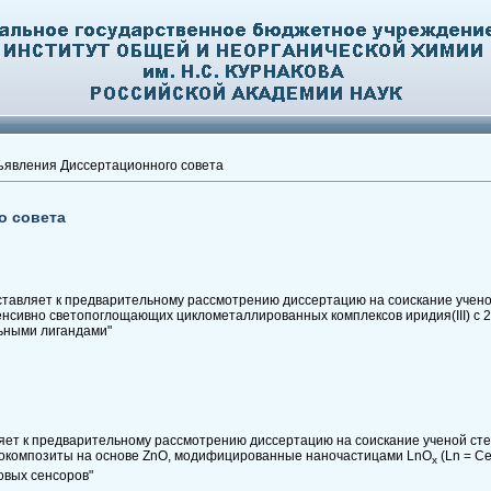
явления Диссертационного совета
о совета
тавляет к предварительному рассмотрению диссертацию на соискание учен
тенсивно светопоглощающих циклометаллированных комплексов иридия(III) с
ьными лигандами"
яет к предварительному рассмотрению диссертацию на соискание ученой сте
нокомпозиты на основе ZnO, модифицированные наночастицами LnO
(Ln = Ce,
x
овых сенсоров"