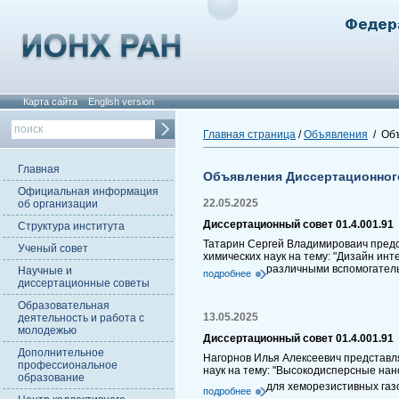
Карта сайта
English version
Главная страница
/
Объявления
/ Объ
Главная
Объявления Диссертационног
Официальная информация
22.05.2025
об организации
Диссертационный совет 01.4.001.91
Структура института
Татарин Сергей Владимироваич предс
Ученый совет
химических наук на тему: "Дизайн ин
различными вспомогател
Научные и
подробнее
диссертационные советы
Образовательная
13.05.2025
деятельность и работа с
молодежью
Диссертационный совет 01.4.001.91
Дополнительное
Нагорнов Илья Алексеевич представл
профессиональное
наук на тему: "Высокодисперсные на
образование
для хеморезистивных газ
подробнее