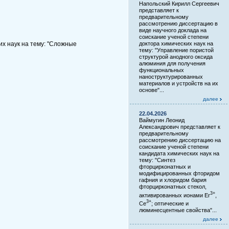
Напольский Кирилл Сергеевич
представляет к
предварительному
рассмотрению диссертацию в
виде научного доклада на
соискание ученой степени
доктора химических наук на
х наук на тему: "Сложные
тему: "Управление пористой
структурой анодного оксида
алюминия для получения
функциональных
наноструктурированных
материалов и устройств на их
основе"...
далее
22.04.2026
Ваймугин Леонид
Александрович представляет к
предварительному
рассмотрению диссертацию на
соискание ученой степени
кандидата химических наук на
тему: "Синтез
фторцирконатных и
модифицированных фторидом
гафния и хлоридом бария
фторцирконатных стекол,
3+
активированных ионами Er
,
3+
Ce
; оптические и
люминесцентные свойства"...
далее