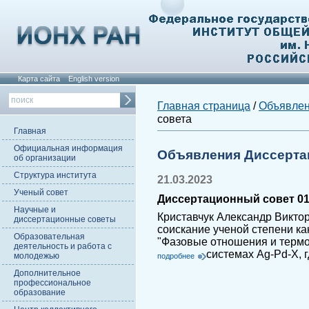
Карта сайта
English version
Главная страница
/
Объявле
совета
Главная
Официальная информация
Объявления Диссерта
об организации
Структура института
21.03.2023
Ученый совет
Диссертационный совет 01.
Научные и
Криставчук Александр Викто
диссертационные советы
соискание ученой степени ка
Образовательная
"Фазовые отношения и термо
деятельность и работа с
системах Ag-Pd-X, г
молодежью
подробнее
Дополнительное
профессиональное
образование