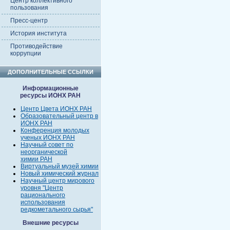
Центр коллективного
пользования
Пресс-центр
История института
Противодействие
коррупции
ДОПОЛНИТЕЛЬНЫЕ ССЫЛКИ
Информационные
ресурсы ИОНХ РАН
Центр Цвета ИОНХ РАН
Образовательный центр в
ИОНХ РАН
Конференция молодых
ученых ИОНХ РАН
Научный совет по
неорганической
химии РАН
Виртуальный музей химии
Новый химический журнал
Научный центр мирового
уровня "Центр
рационального
использования
редкометального сырья"
Внешние ресурсы