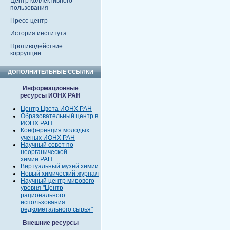
Центр коллективного
пользования
Пресс-центр
История института
Противодействие
коррупции
ДОПОЛНИТЕЛЬНЫЕ ССЫЛКИ
Информационные
ресурсы ИОНХ РАН
Центр Цвета ИОНХ РАН
Образовательный центр в
ИОНХ РАН
Конференция молодых
ученых ИОНХ РАН
Научный совет по
неорганической
химии РАН
Виртуальный музей химии
Новый химический журнал
Научный центр мирового
уровня "Центр
рационального
использования
редкометального сырья"
Внешние ресурсы