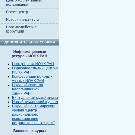
Центр коллективного
пользования
Пресс-центр
История института
Противодействие
коррупции
ДОПОЛНИТЕЛЬНЫЕ ССЫЛКИ
Информационные
ресурсы ИОНХ РАН
Центр Цвета ИОНХ РАН
Образовательный центр в
ИОНХ РАН
Конференция молодых
ученых ИОНХ РАН
Научный совет по
неорганической
химии РАН
Виртуальный музей химии
Новый химический журнал
Научный центр мирового
уровня "Центр
рационального
использования
редкометального сырья"
Внешние ресурсы