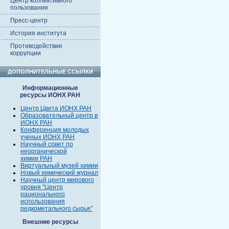
Центр коллективного
пользования
Пресс-центр
История института
Противодействие
коррупции
ДОПОЛНИТЕЛЬНЫЕ ССЫЛКИ
Информационные
ресурсы ИОНХ РАН
Центр Цвета ИОНХ РАН
Образовательный центр в
ИОНХ РАН
Конференция молодых
ученых ИОНХ РАН
Научный совет по
неорганической
химии РАН
Виртуальный музей химии
Новый химический журнал
Научный центр мирового
уровня "Центр
рационального
использования
редкометального сырья"
Внешние ресурсы