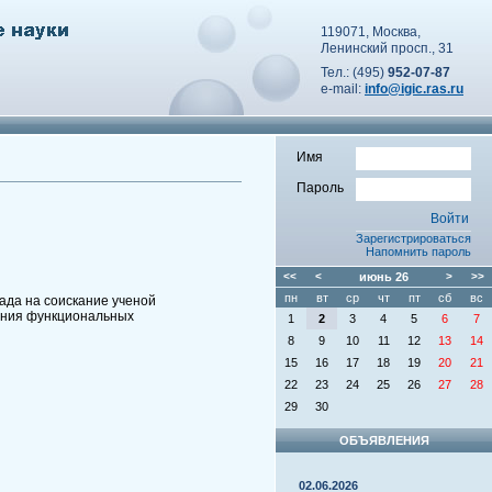
119071, Москва,
Ленинский просп., 31
Тел.: (495)
952-07-87
e-mail:
info@igic.ras.ru
Имя
Пароль
Зарегистрироваться
Напомнить пароль
<<
<
июнь
26
>
>>
пн
вт
ср
чт
пт
сб
вс
ада на соискание ученой
чения функциональных
1
2
3
4
5
6
7
8
9
10
11
12
13
14
15
16
17
18
19
20
21
22
23
24
25
26
27
28
29
30
ОБЪЯВЛЕНИЯ
02.06.2026