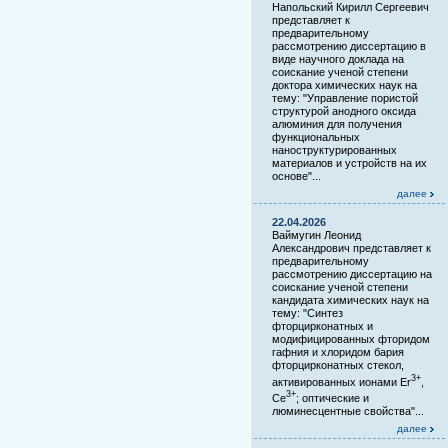
Напольский Кирилл Сергеевич
представляет к
предварительному
рассмотрению диссертацию в
виде научного доклада на
соискание ученой степени
доктора химических наук на
тему: "Управление пористой
структурой анодного оксида
алюминия для получения
функциональных
наноструктурированных
материалов и устройств на их
основе"...
далее
22.04.2026
Ваймугин Леонид
Александрович представляет к
предварительному
рассмотрению диссертацию на
соискание ученой степени
кандидата химических наук на
тему: "Синтез
фторцирконатных и
модифицированных фторидом
гафния и хлоридом бария
фторцирконатных стекол,
3+
активированных ионами Er
,
3+
Ce
; оптические и
люминесцентные свойства"...
далее