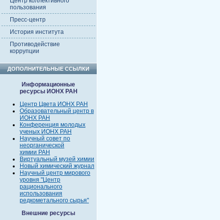
Центр коллективного
пользования
Пресс-центр
История института
Противодействие
коррупции
ДОПОЛНИТЕЛЬНЫЕ ССЫЛКИ
Информационные
ресурсы ИОНХ РАН
Центр Цвета ИОНХ РАН
Образовательный центр в
ИОНХ РАН
Конференция молодых
ученых ИОНХ РАН
Научный совет по
неорганической
химии РАН
Виртуальный музей химии
Новый химический журнал
Научный центр мирового
уровня "Центр
рационального
использования
редкометального сырья"
Внешние ресурсы