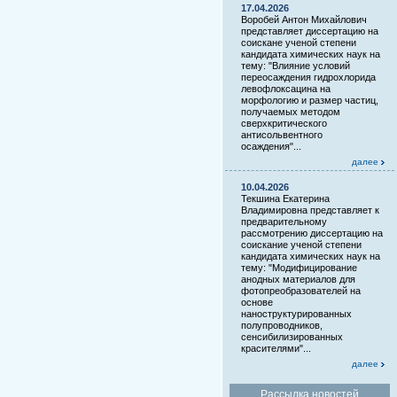
17.04.2026
Воробей Антон Михайлович
представляет диссертацию на
соискане ученой степени
кандидата химических наук на
тему: "Влияние условий
переосаждения гидрохлорида
левофлоксацина на
морфологию и размер частиц,
получаемых методом
сверхкритического
антисольвентного
осаждения"...
далее
10.04.2026
Текшина Екатерина
Владимировна представляет к
предварительному
рассмотрению диссертацию на
соискание ученой степени
кандидата химических наук на
тему: "Модифицирование
анодных материалов для
фотопреобразователей на
основе
наноструктурированных
полупроводников,
сенсибилизированных
красителями"...
далее
Рассылка новостей