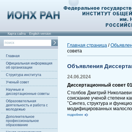
Карта сайта
English version
Главная страница
/
Объявле
совета
Главная
Официальная информация
Объявления Диссерта
об организации
Структура института
24.06.2024
Ученый совет
Диссертационный совет 01.
Научные и
Столбов Дмитрий Николаеви
диссертационные советы
соискание ученой степени ка
Образовательная
"Синтез, структура и функци
деятельность и работа с
модифицированных малосло
молодежью
подробнее
Дополнительное
профессиональное
образование