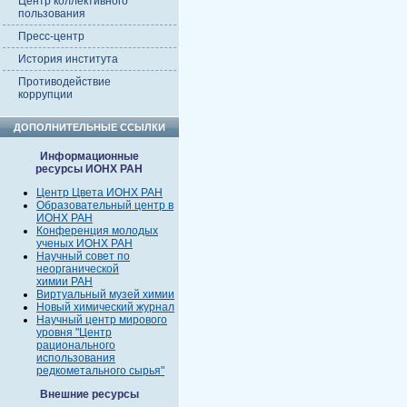
Центр коллективного
пользования
Пресс-центр
История института
Противодействие
коррупции
ДОПОЛНИТЕЛЬНЫЕ ССЫЛКИ
Информационные
ресурсы ИОНХ РАН
Центр Цвета ИОНХ РАН
Образовательный центр в
ИОНХ РАН
Конференция молодых
ученых ИОНХ РАН
Научный совет по
неорганической
химии РАН
Виртуальный музей химии
Новый химический журнал
Научный центр мирового
уровня "Центр
рационального
использования
редкометального сырья"
Внешние ресурсы