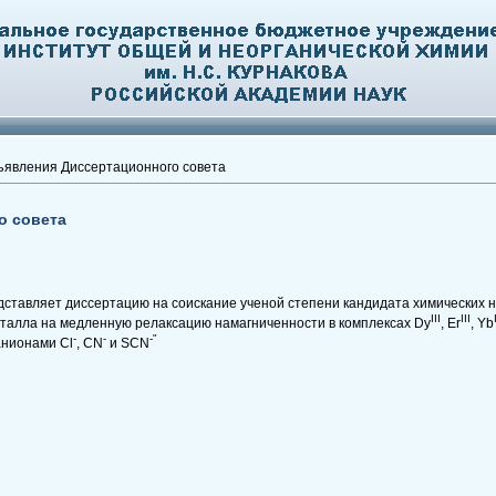
явления Диссертационного совета
о совета
ставляет диссертацию на соискание ученой степени кандидата химических на
III
III
талла на медленную релаксацию намагниченности в комплексах Dy
, Er
, Yb
-
-
-"
анионами Cl
, CN
и SCN