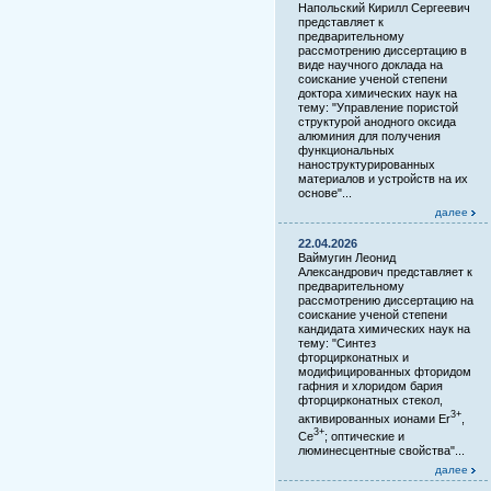
Напольский Кирилл Сергеевич
представляет к
предварительному
рассмотрению диссертацию в
виде научного доклада на
соискание ученой степени
доктора химических наук на
тему: "Управление пористой
структурой анодного оксида
алюминия для получения
функциональных
наноструктурированных
материалов и устройств на их
основе"...
далее
22.04.2026
Ваймугин Леонид
Александрович представляет к
предварительному
рассмотрению диссертацию на
соискание ученой степени
кандидата химических наук на
тему: "Синтез
фторцирконатных и
модифицированных фторидом
гафния и хлоридом бария
фторцирконатных стекол,
3+
активированных ионами Er
,
3+
Ce
; оптические и
люминесцентные свойства"...
далее