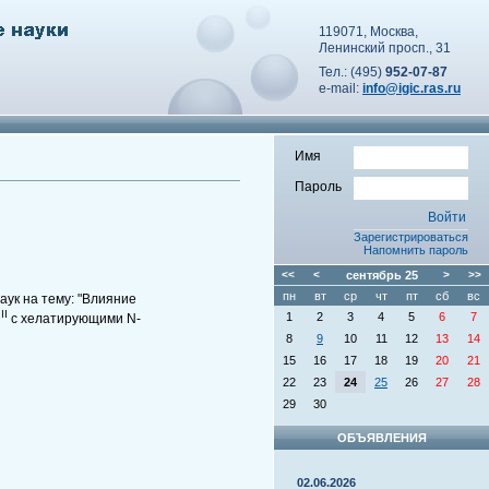
119071, Москва,
Ленинский просп., 31
Тел.: (495)
952-07-87
e-mail:
info@igic.ras.ru
Имя
Пароль
Зарегистрироваться
Напомнить пароль
<<
<
сентябрь
25
>
>>
пн
вт
ср
чт
пт
сб
вс
ук на тему: "Влияние
III
1
2
3
4
5
6
7
с хелатирующими N-
8
9
10
11
12
13
14
15
16
17
18
19
20
21
22
23
24
25
26
27
28
29
30
ОБЪЯВЛЕНИЯ
02.06.2026