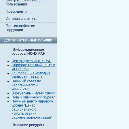
Центр коллективного
пользования
Пресс-центр
История института
Противодействие
коррупции
ДОПОЛНИТЕЛЬНЫЕ ССЫЛКИ
Информационные
ресурсы ИОНХ РАН
Центр Цвета ИОНХ РАН
Образовательный центр в
ИОНХ РАН
Конференция молодых
ученых ИОНХ РАН
Научный совет по
неорганической
химии РАН
Виртуальный музей химии
Новый химический журнал
Научный центр мирового
уровня "Центр
рационального
использования
редкометального сырья"
Внешние ресурсы