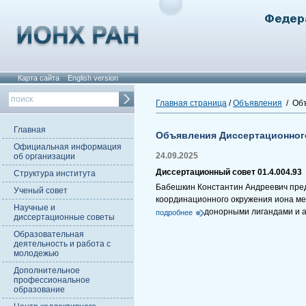
Карта сайта
English version
Главная страница
/
Объявления
/ Объ
Главная
Объявления Диссертационног
Официальная информация
24.09.2025
об организации
Диссертационный совет 01.4.004.93
Структура института
Бабешкин Константин Андреевич пред
Ученый совет
координационного окружения иона ме
Научные и
донорными лигандами и 
подробнее
диссертационные советы
Образовательная
деятельность и работа с
молодежью
Дополнительное
профессиональное
образование