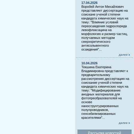
17.04.2026
Воробей Антон Михайлович
представляет диссертацию на
соискане ученой степени
кандидата химических наук на
тему: "Влияние условий
переосаждения гидрохлорида
левофлоксацина на
морфологию и размер частиц,
получаемых методом
сверхкритического
антисольвентного
осаждения"...
далее
10.04.2026
Текшина Екатерина
Владимировна представляет к
предварительному
рассмотрению диссертацию на
соискание ученой степени
кандидата химических наук на
тему: "Модифицирование
анодных материалов для
фотопреобразователей на
основе
наноструктурированных
полупроводников,
сенсибилизированных
красителями"...
далее
Рассылка новостей