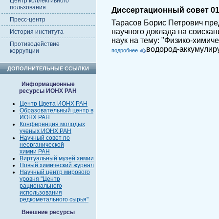
Центр коллективного
пользования
Диссертационный совет 01.
Пресс-центр
Тарасов Борис Петрович пре
научного доклада на соискан
История института
наук на тему: "Физико-хими
Противодействие
водород-аккумулир
коррупции
подробнее
ДОПОЛНИТЕЛЬНЫЕ ССЫЛКИ
Информационные
ресурсы ИОНХ РАН
Центр Цвета ИОНХ РАН
Образовательный центр в
ИОНХ РАН
Конференция молодых
ученых ИОНХ РАН
Научный совет по
неорганической
химии РАН
Виртуальный музей химии
Новый химический журнал
Научный центр мирового
уровня "Центр
рационального
использования
редкометального сырья"
Внешние ресурсы