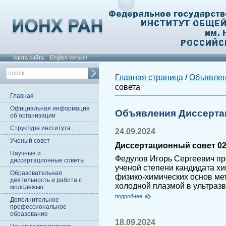
Карта сайта
English version
Главная страница
/
Объявле
совета
Главная
Официальная информация
Объявления Диссерта
об организации
Структура института
24.09.2024
Ученый совет
Диссертационный совет 02.
Научные и
Федулов Игорь Сергеевич пр
диссертационные советы
ученой степени кандидата хи
Образовательная
физико-химических основ ме
деятельность и работа с
холодной плазмой в ультраз
молодежью
подробнее
Дополнительное
профессиональное
образование
18.09.2024