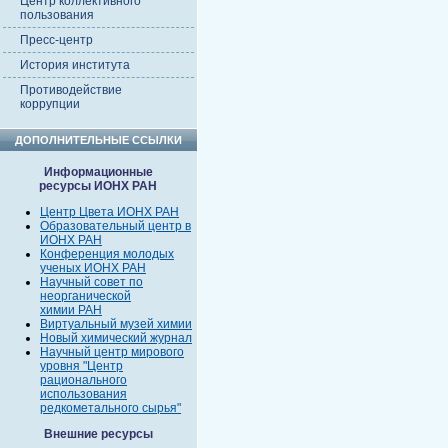
Центр коллективного
пользования
Пресс-центр
История института
Противодействие
коррупции
ДОПОЛНИТЕЛЬНЫЕ ССЫЛКИ
Информационные
ресурсы ИОНХ РАН
Центр Цвета ИОНХ РАН
Образовательный центр в
ИОНХ РАН
Конференция молодых
ученых ИОНХ РАН
Научный совет по
неорганической
химии РАН
Виртуальный музей химии
Новый химический журнал
Научный центр мирового
уровня "Центр
рационального
использования
редкометального сырья"
Внешние ресурсы