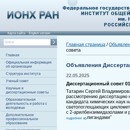
Карта сайта
English version
Главная страница
/
Объявле
совета
Главная
Официальная информация
Объявления Диссерта
об организации
Структура института
22.05.2025
Ученый совет
Диссертационный совет 01.
Научные и
Татарин Сергей Владимирова
диссертационные советы
рассмотрению диссертацию н
Образовательная
кандидата химических наук н
деятельность и работа с
светопоглощающих цикломета
молодежью
с 2-арилбензимидазолами и
Дополнительное
лигандами"
подробнее
профессиональное
образование