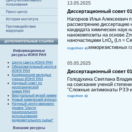
Центр коллективного
13.05.2025
пользования
Диссертационный совет 01.
Пресс-центр
Нагорнов Илья Алексеевич п
История института
рассмотрению диссертацию н
Противодействие
кандидата химических наук 
коррупции
нанокомпозиты на основе Z
наночастицами LnO
(Ln = Ce,
ДОПОЛНИТЕЛЬНЫЕ ССЫЛКИ
x
хеморезистивных г
подробнее
Информационные
ресурсы ИОНХ РАН
Центр Цвета ИОНХ РАН
05.05.2025
Образовательный центр в
ИОНХ РАН
Диссертационный совет 01.
Конференция молодых
Голодухина Светлана Влади
ученых ИОНХ РАН
Научный совет по
на соискание ученой степени
неорганической
"Сложные антимонаты РЗЭ и 
химии РАН
Виртуальный музей химии
подробнее
Новый химический журнал
Научный центр мирового
уровня "Центр
рационального
использования
редкометального сырья"
Внешние ресурсы