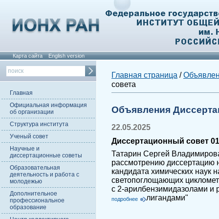
Карта сайта
English version
Главная страница
/
Объявле
совета
Главная
Официальная информация
Объявления Диссерта
об организации
Структура института
22.05.2025
Ученый совет
Диссертационный совет 01.
Научные и
Татарин Сергей Владимирова
диссертационные советы
рассмотрению диссертацию н
Образовательная
кандидата химических наук н
деятельность и работа с
светопоглощающих цикломета
молодежью
с 2-арилбензимидазолами и
Дополнительное
лигандами"
подробнее
профессиональное
образование