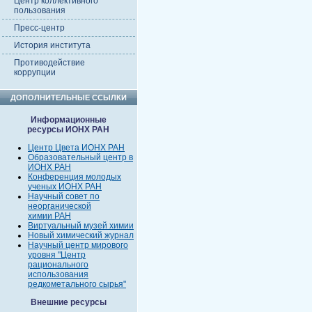
Центр коллективного
пользования
Пресс-центр
История института
Противодействие
коррупции
ДОПОЛНИТЕЛЬНЫЕ ССЫЛКИ
Информационные
ресурсы ИОНХ РАН
Центр Цвета ИОНХ РАН
Образовательный центр в
ИОНХ РАН
Конференция молодых
ученых ИОНХ РАН
Научный совет по
неорганической
химии РАН
Виртуальный музей химии
Новый химический журнал
Научный центр мирового
уровня "Центр
рационального
использования
редкометального сырья"
Внешние ресурсы