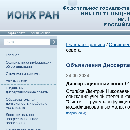
Карта сайта
English version
Главная страница
/
Объявле
совета
Главная
Официальная информация
Объявления Диссерта
об организации
Структура института
24.06.2024
Ученый совет
Диссертационный совет 01.
Научные и
Столбов Дмитрий Николаеви
диссертационные советы
соискание ученой степени ка
Образовательная
"Синтез, структура и функци
деятельность и работа с
модифицированных малосло
молодежью
подробнее
Дополнительное
профессиональное
образование