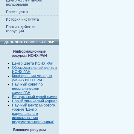
Центр коллективного
пользования
Пресс-центр
История института
Противодействие
коррупции
ДОПОЛНИТЕЛЬНЫЕ ССЫЛКИ
Информационные
ресурсы ИОНХ РАН
Центр Цвета ИОНХ РАН
Образовательный центр в
ИОНХ РАН
Конференция молодых
ученых ИОНХ РАН
Научный совет по
неорганической
химии РАН
Виртуальный музей химии
Новый химический журнал
Научный центр мирового
уровня "Центр
рационального
использования
редкометального сырья"
Внешние ресурсы