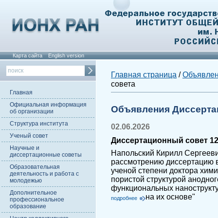
Карта сайта
English version
Главная страница
/
Объявле
совета
Главная
Официальная информация
Объявления Диссерта
об организации
Структура института
02.06.2026
Ученый совет
Диссертационный совет 12.
Научные и
Напольский Кирилл Сергееви
диссертационные советы
рассмотрению диссертацию в
Образовательная
ученой степени доктора хими
деятельность и работа с
пористой структурой анодно
молодежью
функциональных нанострукту
Дополнительное
на их основе"
подробнее
профессиональное
образование