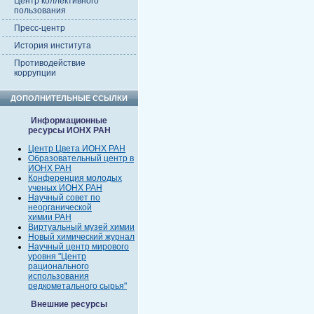
Центр коллективного
пользования
Пресс-центр
История института
Противодействие
коррупции
ДОПОЛНИТЕЛЬНЫЕ ССЫЛКИ
Информационные
ресурсы ИОНХ РАН
Центр Цвета ИОНХ РАН
Образовательный центр в
ИОНХ РАН
Конференция молодых
ученых ИОНХ РАН
Научный совет по
неорганической
химии РАН
Виртуальный музей химии
Новый химический журнал
Научный центр мирового
уровня "Центр
рационального
использования
редкометального сырья"
Внешние ресурсы