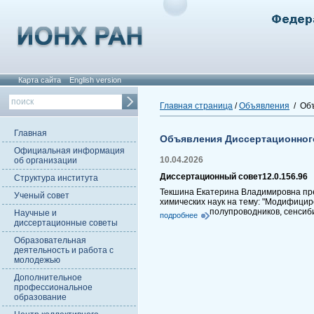
Карта сайта
English version
Главная страница
/
Объявления
/ Объ
Главная
Объявления Диссертационног
Официальная информация
10.04.2026
об организации
Диссертационный совет12.0.156.96
Структура института
Текшина Екатерина Владимировна пре
Ученый совет
химических наук на тему: "Модифици
полупроводников, сенсиб
Научные и
подробнее
диссертационные советы
Образовательная
деятельность и работа с
молодежью
Дополнительное
профессиональное
образование