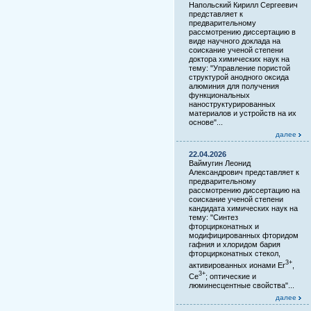
Напольский Кирилл Сергеевич
представляет к
предварительному
рассмотрению диссертацию в
виде научного доклада на
соискание ученой степени
доктора химических наук на
тему: "Управление пористой
структурой анодного оксида
алюминия для получения
функциональных
наноструктурированных
материалов и устройств на их
основе"...
далее
22.04.2026
Ваймугин Леонид
Александрович представляет к
предварительному
рассмотрению диссертацию на
соискание ученой степени
кандидата химических наук на
тему: "Синтез
фторцирконатных и
модифицированных фторидом
гафния и хлоридом бария
фторцирконатных стекол,
3+
активированных ионами Er
,
3+
Ce
; оптические и
люминесцентные свойства"...
далее