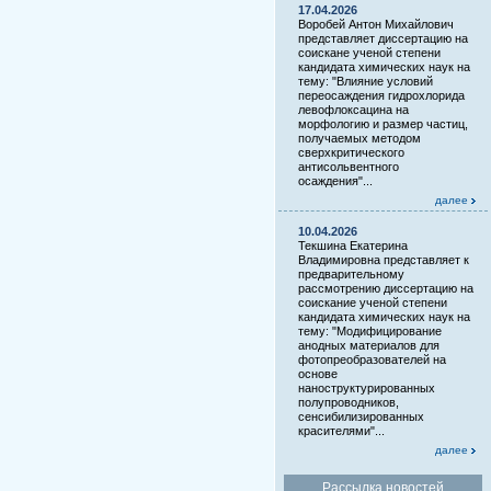
17.04.2026
Воробей Антон Михайлович
представляет диссертацию на
соискане ученой степени
кандидата химических наук на
тему: "Влияние условий
переосаждения гидрохлорида
левофлоксацина на
морфологию и размер частиц,
получаемых методом
сверхкритического
антисольвентного
осаждения"...
далее
10.04.2026
Текшина Екатерина
Владимировна представляет к
предварительному
рассмотрению диссертацию на
соискание ученой степени
кандидата химических наук на
тему: "Модифицирование
анодных материалов для
фотопреобразователей на
основе
наноструктурированных
полупроводников,
сенсибилизированных
красителями"...
далее
Рассылка новостей