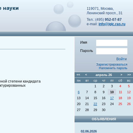
119071, Москва,
Ленинский просп., 31
Тел.: (495)
952-07-87
e-mail:
info@igic.ras.ru
Имя
Пароль
Зарегистрироваться
Напомнить пароль
<<
<
апрель
26
>
>>
пн
вт
ср
чт
пт
сб
вс
еной степени кандидата
уктурированных
1
2
3
4
5
6
7
8
9
10
11
12
13
14
15
16
17
18
19
20
21
22
23
24
25
26
27
28
29
30
ОБЪЯВЛЕНИЯ
02.06.2026