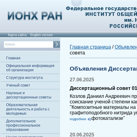
Карта сайта
English version
Главная страница
/
Объявле
совета
Главная
Официальная информация
Объявления Диссерта
об организации
Структура института
27.06.2025
Ученый совет
Диссертационный совет 01
Научные и
Козлов Даниил Андреевич пр
диссертационные советы
соискание ученой степени ка
Образовательная
"Композитные материалы на 
деятельность и работа с
графитоподобного нитрида у
молодежью
фотокатализе"
подробнее
Дополнительное
профессиональное
образование
20.06.2025