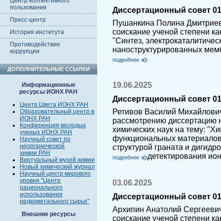
Центр коллективного
пользования
Диссертационный совет 01.
Пресс-центр
Пушанкина Полина Дмитриев
соискание ученой степени ка
История института
"Синтез, электрокаталитичес
Противодействие
наноструктурированных мемб
коррупции
подробнее
ДОПОЛНИТЕЛЬНЫЕ ССЫЛКИ
19.06.2025
Информационные
ресурсы ИОНХ РАН
Диссертационный совет 01.
Центр Цвета ИОНХ РАН
Ретивов Василий Михайлович
Образовательный центр в
ИОНХ РАН
рассмотрению диссертацию н
Конференция молодых
химических наук на тему: "Х
ученых ИОНХ РАН
функциональных материалов 
Научный совет по
неорганической
структурой граната и дигидр
химии РАН
детектирования ио
подробнее
Виртуальный музей химии
Новый химический журнал
Научный центр мирового
уровня "Центр
03.06.2025
рационального
использования
Диссертационный совет 01.
редкометального сырья"
Архипин Анатолий Сергеевич
Внешние ресурсы
соискание ученой степени ка