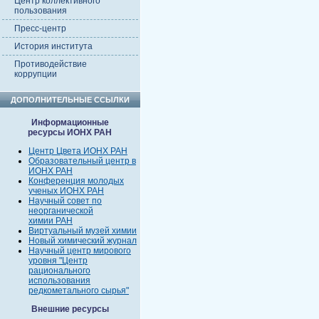
Центр коллективного
пользования
Пресс-центр
История института
Противодействие
коррупции
ДОПОЛНИТЕЛЬНЫЕ ССЫЛКИ
Информационные
ресурсы ИОНХ РАН
Центр Цвета ИОНХ РАН
Образовательный центр в
ИОНХ РАН
Конференция молодых
ученых ИОНХ РАН
Научный совет по
неорганической
химии РАН
Виртуальный музей химии
Новый химический журнал
Научный центр мирового
уровня "Центр
рационального
использования
редкометального сырья"
Внешние ресурсы