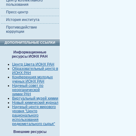
Центр коллективного
пользования
Пресс-центр
История института
Противодействие
коррупции
ДОПОЛНИТЕЛЬНЫЕ ССЫЛКИ
Информационные
ресурсы ИОНХ РАН
Центр Цвета ИОНХ РАН
Образовательный центр в
ИОНХ РАН
Конференция молодых
ученых ИОНХ РАН
Научный совет по
неорганической
химии РАН
Виртуальный музей химии
Новый химический журнал
Научный центр мирового
уровня "Центр
рационального
использования
редкометального сырья"
Внешние ресурсы