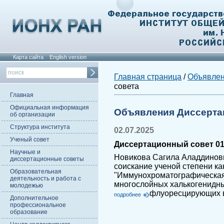
Карта сайта
English version
Главная страница
/
Объявле
совета
Главная
Официальная информация
Объявления Диссерта
об организации
Структура института
02.07.2025
Ученый совет
Диссертационный совет 01.
Научные и
Новикова Сагила Аладдинов
диссертационные советы
соискание ученой степени ка
Образовательная
"Иммунохроматографическая 
деятельность и работа с
многослойных халькогенидны
молодежью
флуоресцирующих в
подробнее
Дополнительное
профессиональное
образование