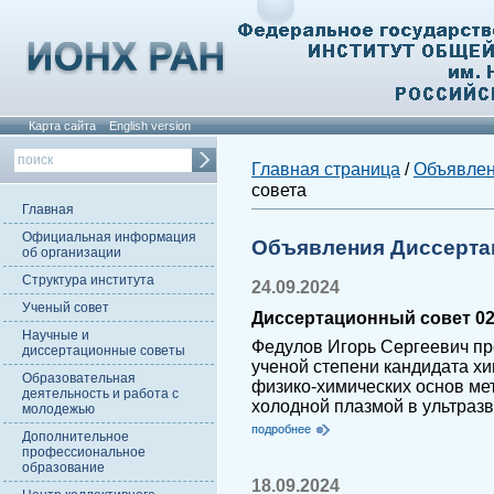
Карта сайта
English version
Главная страница
/
Объявле
совета
Главная
Официальная информация
Объявления Диссерта
об организации
Структура института
24.09.2024
Ученый совет
Диссертационный совет 02.
Научные и
Федулов Игорь Сергеевич пр
диссертационные советы
ученой степени кандидата хи
Образовательная
физико-химических основ ме
деятельность и работа с
холодной плазмой в ультраз
молодежью
подробнее
Дополнительное
профессиональное
образование
18.09.2024