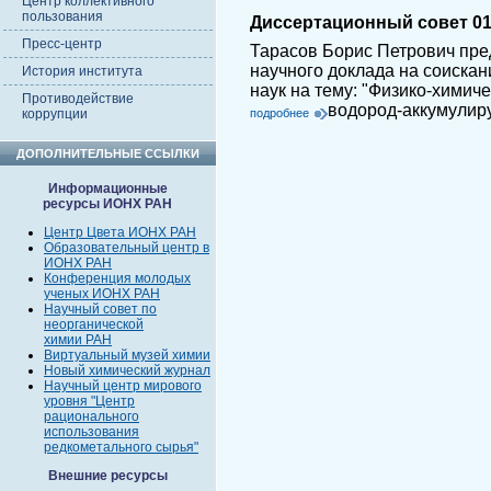
Центр коллективного
пользования
Диссертационный совет 01.
Пресс-центр
Тарасов Борис Петрович пре
научного доклада на соискан
История института
наук на тему: "Физико-хими
Противодействие
водород-аккумулир
коррупции
подробнее
ДОПОЛНИТЕЛЬНЫЕ ССЫЛКИ
Информационные
ресурсы ИОНХ РАН
Центр Цвета ИОНХ РАН
Образовательный центр в
ИОНХ РАН
Конференция молодых
ученых ИОНХ РАН
Научный совет по
неорганической
химии РАН
Виртуальный музей химии
Новый химический журнал
Научный центр мирового
уровня "Центр
рационального
использования
редкометального сырья"
Внешние ресурсы