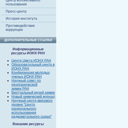
Центр коллективного
пользования
Пресс-центр
История института
Противодействие
коррупции
ДОПОЛНИТЕЛЬНЫЕ ССЫЛКИ
Информационные
ресурсы ИОНХ РАН
Центр Цвета ИОНХ РАН
Образовательный центр в
ИОНХ РАН
Конференция молодых
ученых ИОНХ РАН
Научный совет по
неорганической
химии РАН
Виртуальный музей химии
Новый химический журнал
Научный центр мирового
уровня "Центр
рационального
использования
редкометального сырья"
Внешние ресурсы