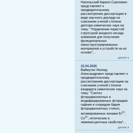
Напольский Кирилл Сергеевич
представляет к
предварительному
рассмотрению диссертацию в
виде научного доклада на
соискание ученой степени
доктора химических наук на
тему: "Управление пористой
структурой анодного оксида
алюминия для получения
функциональных
наноструктурированных
материалов и устройств на их
основе"...
далее
22.04.2026
Ваймугин Леонид
Александрович представляет к
предварительному
рассмотрению диссертацию на
соискание ученой степени
кандидата химических наук на
тему: "Синтез
фторцирконатных и
модифицированных фторидом
гафния и хлоридом бария
фторцирконатных стекол,
3+
активированных ионами Er
,
3+
Ce
; оптические и
люминесцентные свойства"...
далее