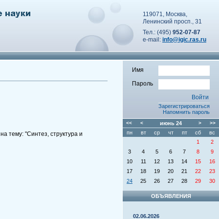
119071, Москва,
Ленинский просп., 31
Тел.: (495)
952-07-87
e-mail:
info@igic.ras.ru
Имя
Пароль
Зарегистрироваться
Напомнить пароль
<<
<
июнь
24
>
>>
пн
вт
ср
чт
пт
сб
вс
а тему: "Синтез, структура и
1
2
3
4
5
6
7
8
9
10
11
12
13
14
15
16
17
18
19
20
21
22
23
24
25
26
27
28
29
30
ОБЪЯВЛЕНИЯ
02.06.2026