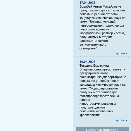
17.04.2026
Воробей Антон Михайлович
представляет диссертацию на
соискане ученой степени
кандидата химических наук на
тему: "Влияние условий
переосаждения гидрохлорида
левофлоксацина на
морфологию и размер частиц,
получаемых методом
сверхкритического
антисольвентного
осаждения"...
далее
10.04.2026
Текшина Екатерина
Владимировна представляет к
предварительному
рассмотрению диссертацию на
соискание ученой степени
кандидата химических наук на
тему: "Модифицирование
анодных материалов для
фотопреобразователей на
основе
наноструктурированных
полупроводников,
сенсибилизированных
красителями"...
далее
Рассылка новостей