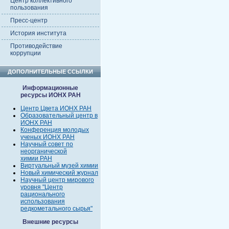
Центр коллективного
пользования
Пресс-центр
История института
Противодействие
коррупции
ДОПОЛНИТЕЛЬНЫЕ ССЫЛКИ
Информационные
ресурсы ИОНХ РАН
Центр Цвета ИОНХ РАН
Образовательный центр в
ИОНХ РАН
Конференция молодых
ученых ИОНХ РАН
Научный совет по
неорганической
химии РАН
Виртуальный музей химии
Новый химический журнал
Научный центр мирового
уровня "Центр
рационального
использования
редкометального сырья"
Внешние ресурсы